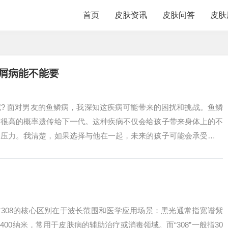
首页
皮肤资讯
皮肤问答
皮肤
屑病能不能要
? 面对男友的鱼鳞病，我深知这疾病可能带来的困扰和挑战。鱼鳞
有很高的概率遗传给下一代。这种疾病不仅会给孩子带来身体上的不
的压力。我清楚，如果选择与他在一起，未来的孩子可能会承受这份
了深深的纠...
光与308的核心区别在于波长范围和医学应用场景：黑光通常指宽谱紫
-400纳米，常用于皮肤病的辅助治疗或消毒领域。而“308”一般指30