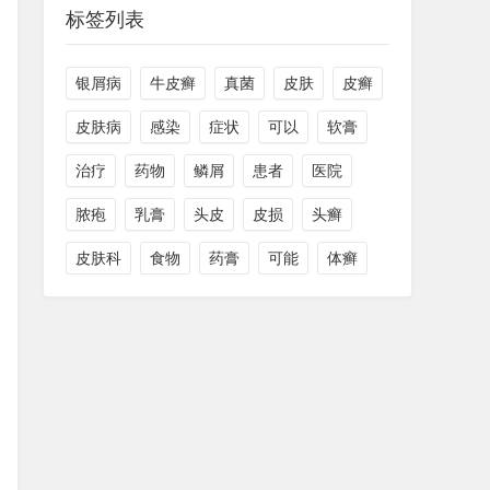
标签列表
银屑病
牛皮癣
真菌
皮肤
皮癣
皮肤病
感染
症状
可以
软膏
治疗
药物
鳞屑
患者
医院
脓疱
乳膏
头皮
皮损
头癣
皮肤科
食物
药膏
可能
体癣