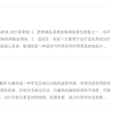
干燥的土地般...
病群体,治疗需谨慎! 1、肥胖确实是诱发银屑病发生因素之一，但不
屑病的风险会增加。2、适应症：拓咨？主要用于治疗适合系统治疗
屑病成人患者。银屑病是一种遗传与环境共同作用诱发的免疫介导的
病，...
白癜风 白癜风是一种常见且难以治愈的皮肤疾病，表现为皮肤局部或
进展性疾病，目前尚无根治方法。白癜风的确切病因尚不清楚，可能
关。治疗目标主要是控制病情、延缓发展、减少白斑对生活质量的影
一种慢...