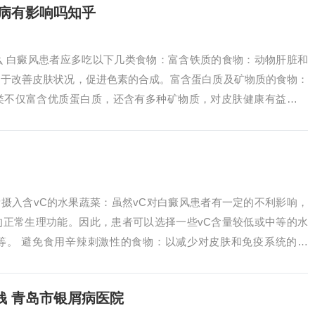
病有影响吗知乎
么 白癜风患者应多吃以下几类食物：富含铁质的食物：动物肝脏和
助于改善皮肤状况，促进色素的合成。富含蛋白质及矿物质的食物：
类不仅富含优质蛋白质，还含有多种矿物质，对皮肤健康有益。瘦
白质的重要来源...
量摄入含vC的水果蔬菜：虽然vC对白癜风患者有一定的不利影响，
的正常生理功能。因此，患者可以选择一些vC含量较低或中等的水
等。 避免食用辛辣刺激性的食物：以减少对皮肤和免疫系统的刺
生素C含...
钱 青岛市银屑病医院