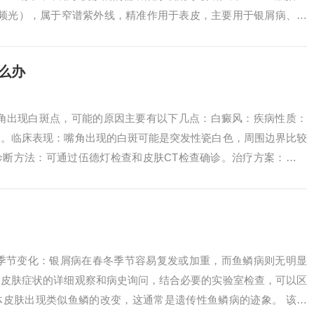
m单频光），属于窄谱紫外线，精准作用于表皮，主要用于银屑病、白
么办
嘴角出现白斑点，可能的原因主要有以下几点：白癜风：疾病性质：
病。临床表现：嘴角出现的白斑可能是突发性瓷白色，周围边界比较
诊断方法：可通过伍德灯检查和皮肤CT检查确诊。治疗方案：涂抹
，疗程通常...
 季节变化：银屑病在春冬季节容易复发或加重，而鱼鳞病则无明显
过皮肤症状的详细观察和病史询问，结合必要的实验室检查，可以区
体皮肤出现类似鱼鳞的改变，这通常是遗传性鱼鳞病的迹象。 该病