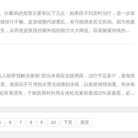
1、白癜风的危害主要有以下几点：如果得不到及时治疗，进一步发
导致排汗不畅、皮肤细胞代谢紊乱，有可能诱发其它疾病。因为色素
脱失，从而使皮肤阻挡紫外线的能力大大降低，容易被紫外线伤害而
：白癜风不...
高人能帮我解决谢谢! 防治本病应去除诱因，治疗手足多汗，避免情
物质。发病后不可用热水烫洗或搔刮水疱，以免使病情加重。有水疱
醋酸铅溶液浸泡，干燥脱屑时外用去炎松尼素软膏或10%尿素霜，必要
懈...
5
6
7
8
9
10
下页
尾页