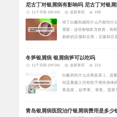
尼古丁对银屑病有影响吗 尼古丁对银屑
11个月前
(09-04)
皮肤资讯
168
得了白癜风能吃什么不能吃什
肾脏：这些食物富含铁质，有
新鲜的豆腐和豆类：豆腐和豆
肉：如牛、兔、猪瘦肉，是优质蛋
冬笋银屑病 银屑病笋可以吃吗
11个月前
(09-04)
皮肤资讯
216
白癜风吃什么水果蔬菜 1、适
但适量摄入仍有助于维持身体
果蔬菜，如苹果、香蕉、菠菜
激，避免白癜风病情的恶化。2、维
青岛银屑病医院治疗银屑病费用是多少