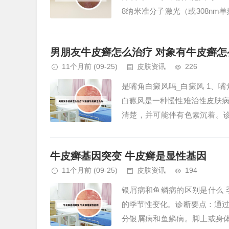
8纳米准分子激光（或308n
癜风等疾病的靶向...
男朋友牛皮癣怎么治疗 对象有牛皮癣怎
11个月前
(09-25)
皮肤资讯
226
是嘴角白癜风吗_白癜风 1、
白癜风是一种慢性难治性皮肤
清楚，并可能伴有色素沉着。
他克莫司软膏，配合口服药物治疗
牛皮癣基因突变 牛皮癣是显性基因
11个月前
(09-25)
皮肤资讯
194
银屑病和鱼鳞病的区别是什么
的季节性变化。诊断要点：通
分银屑病和鱼鳞病。脚上或身