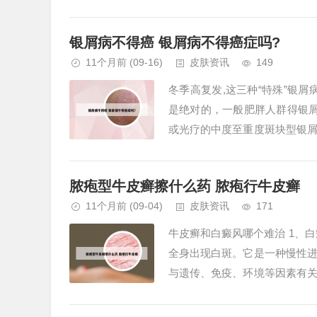
的特征是皮肤干燥，表面可能出现
银屑病不得癌 银屑病不得癌症吗?
11个月前
(09-16)
皮肤资讯
149
冬季高复发,这三种“特殊”银屑
是绝对的，一般肥胖人群得银
或光疗的中度至重度斑块型银
慢性、复发性、炎症性、系统性疾
脓疱型牛皮癣擦什么药 脓疱行牛皮癣
11个月前
(09-04)
皮肤资讯
171
牛皮癣和白癜风哪个难治 1、
全身出现白斑。它是一种慢性
与遗传、免疫、环境等因素有
响。银屑病 银屑病俗称牛皮癣，是