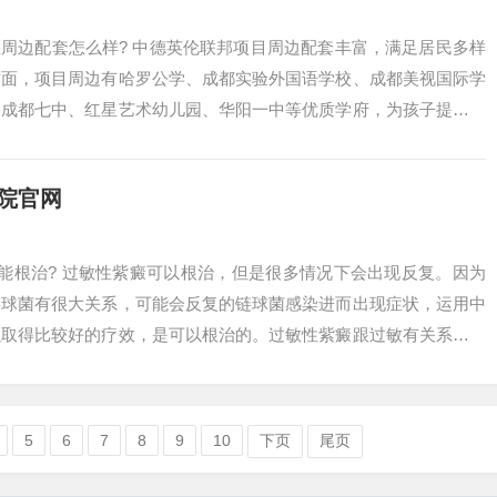
小区周边配套怎么样? 中德英伦联邦项目周边配套丰富，满足居民多样
方面，项目周边有哈罗公学、成都实验外国语学校、成都美视国际学
、成都七中、红星艺术幼儿园、华阳一中等优质学府，为孩子提供从
伦联邦...
院官网
能根治? 过敏性紫癜可以根治，但是很多情况下会出现反复。因为
链球菌有很大关系，可能会反复的链球菌感染进而出现症状，运用中
以取得比较好的疗效，是可以根治的。过敏性紫癜跟过敏有关系，可
过敏原。疗...
5
6
7
8
9
10
下页
尾页