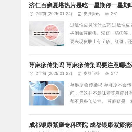
济仁百癣夏塔热片是吃一星期停一星期
2年前
(2025-01-24)
皮肤资讯
261
过敏性皮炎吃什么药 过敏性
炎例如荨麻疹、湿疹、药疹等
要表现皮肤上有丘疹、红斑，
下口服药物，例如盐酸西替利嗪片
荨麻疹传染吗 荨麻疹传染吗要注意哪些
2年前
(2025-01-22)
皮肤问答
347
荨麻疹会传染吗 荨麻疹不会
间，但这并不意味着荨麻疹具
都不具备传染性。 荨麻疹是
麻疹一般是不会传染别人，因为这
成都银康紫癜专科医院 成都银康紫癜病