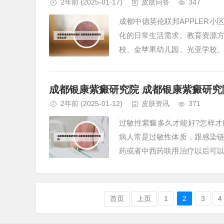
2年前
(2025-01-17)
皮肤问答
347
成都中德英伦联邦APPLER
化的日常生活需求。教育资源
校、金苹果幼儿园、光亚学校
幼儿园到高中的全面教育。中德英
成都银康紫癜研究院 成都银康紫癜研究
2年前
(2025-01-12)
皮肤资讯
371
过敏性紫癜多久才能好?怎样才
病人常是过敏性体质，跟感染
药或者中西药联用治疗以后可
能跟环境因素有关系，首先要去除
首页
上页
1
2
3
4