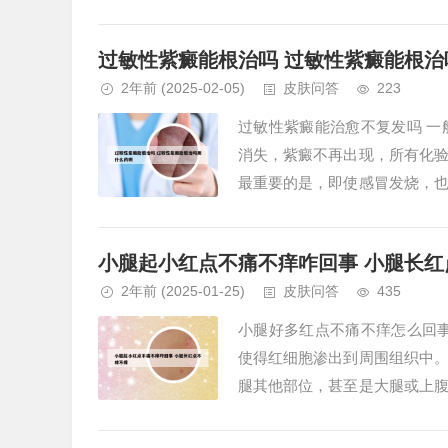
部门。2、白癜风可以出现在双胞
过敏性紫癜能根治吗 过敏性紫癜能根治
2年前
(2025-02-05)
皮肤问答
223
过敏性紫癜能治愈不复发吗 
消失，紫癜不再出现，所有化
最重要的是，即使感冒发烧，
发病情反复。过敏性紫癜的治愈及
小腿起小红点不痛不痒咋回事 小腿长红
2年前
(2025-01-25)
皮肤问答
435
小腿好多红点不痛不痒怎么回
使得红细胞渗出到周围组织中
腿其他部位，甚至是大腿或上
过敏反应。您好，许多人都会遇到