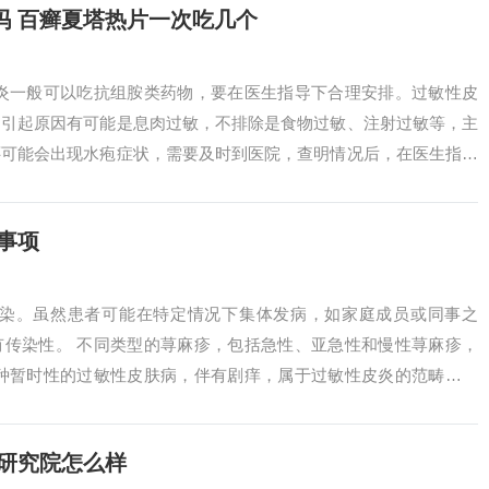
吗 百癣夏塔热片一次吃几个
皮炎一般可以吃抗组胺类药物，要在医生指导下合理安排。过敏性皮
，引起原因有可能是息肉过敏，不排除是食物过敏、注射过敏等，主
还可能会出现水疱症状，需要及时到医院，查明情况后，在医生指导
、氯雷他定片...
事项
传染。虽然患者可能在特定情况下集体发病，如家庭成员或同事之
有传染性。 不同类型的荨麻疹，包括急性、亚急性和慢性荨麻疹，
一种暂时性的过敏性皮肤病，伴有剧痒，属于过敏性皮炎的范畴。荨
本身就不属于一...
研究院怎么样