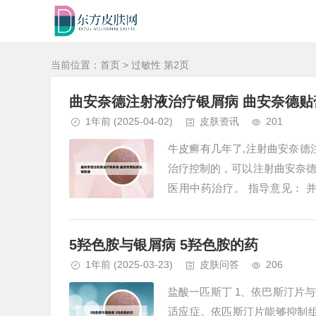
当前位置：
首页
> 过敏性 第2页
曲安奈德注射液治疗银屑病 曲安奈德贴
1年前
(2025-04-02)
皮肤资讯
201
牛皮癣有几年了,注射曲安奈德
治疗控制的，可以注射曲安奈
医用中药治疗。 指导意见：
腻，忌饮酒，忌海鲜，忌腥荤及发
5羟色胺与银屑病 5羟色胺的药
1年前
(2025-03-23)
皮肤问答
206
盐酸一匹斯丁 1、依巴斯汀片
适应症。依匹斯汀片能够抑制组