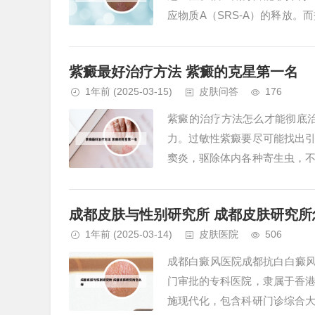
应物质A（SRS-A）的释放
过敏性鼻炎、皮肤瘙痒症、牛皮癣
紫癜最好治疗方法 紫癜的克星第一名
1年前
(2025-03-15)
皮肤问答
176
紫癜的治疗方法怎么才能彻底治
力。过敏性紫癜要尽可能找出
窦炎，驱除体内各种寄生虫，
呼吸道感染、麻疹、水痘、风疹及
成都皮肤与性别研究所 成都皮肤研究所
1年前
(2025-03-14)
皮肤医院
506
成都白癜风医院成都抗白白癜风
门审批的专科医院，隶属于香
施现代化，包含科研门诊综合