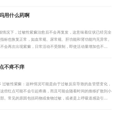
胎及家族中...
吗用什么药啊
一般情况下，过敏性紫癜治愈后不会再复发，这意味着症状已经完全
验指标也恢复正常，如血常规、尿常规、肝功能和肾功能均无异常。
也不会再次出现紫癜，日常活动不受限制，即使活动量增加也不会引
复发问题是一...
点不疼不痒
事 过敏性紫癜：这种情况可能是由于过敏反应导致的血管壁变化，
。这些红点可能不会引起疼痛，而且可能会随着时间的推移扩散到小
腹部。常见的原因包括药物或食物过敏，或者是上呼吸道感染引起的
小腿上出现小...