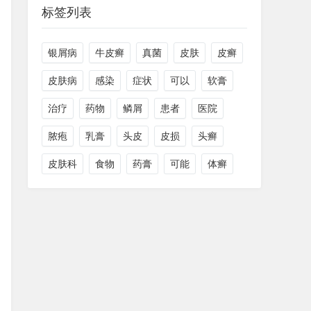
标签列表
银屑病
牛皮癣
真菌
皮肤
皮癣
皮肤病
感染
症状
可以
软膏
治疗
药物
鳞屑
患者
医院
脓疱
乳膏
头皮
皮损
头癣
皮肤科
食物
药膏
可能
体癣