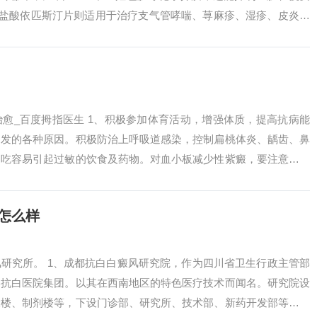
。而盐酸依匹斯汀片则适用于治疗支气管哮喘、荨麻疹、湿疹、皮炎、
等...
愈_百度拇指医生 1、积极参加体育活动，增强体质，提高抗病能
引发的各种原因。积极防治上呼吸道感染，控制扁桃体炎、龋齿、鼻
不吃容易引起过敏的饮食及药物。对血小板减少性紫癜，要注意预防
肝炎等疾病...
怎么样
研究所。 1、成都抗白白癜风研究院，作为四川省卫生行政主管部
港抗白医院集团。以其在西南地区的特色医疗技术而闻名。研究院设
大楼、制剂楼等，下设门诊部、研究所、技术部、新药开发部等职能