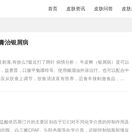
首页
皮肤资讯
皮肤问答
皮肤
膏治银屑病
注射液,有效么?最近打了两针 病情分析： 牛皮癣（银屑病）是可以
德，益赛普，口服甲氨喋呤等。使用糠溜油外涂治疗。也可以配合中
 并应从饮食上调节，饮食清淡富有营养，忌食辛辣剌激食品，忌油
物，保...
与盐酸依匹斯汀片的主要区别在于它们对不同化学介质的抑制作用及
织胺、白三烯CPAF、5-羟色胺等化学介质，还能抑制组胺和慢反