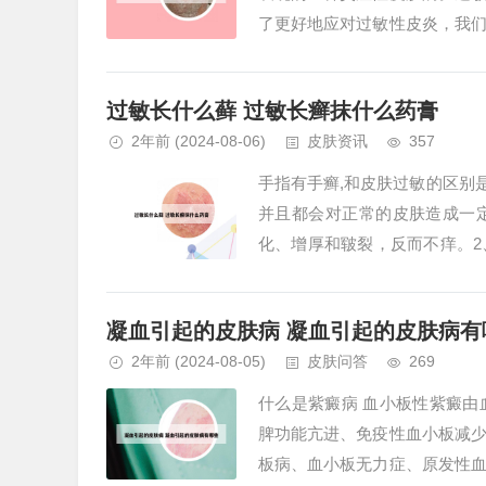
了更好地应对过敏性皮炎，我
和的洗面奶或沐浴露来清洁皮肤，
过敏长什么藓 过敏长癣抹什么药膏
2年前
(2024-08-06)
皮肤资讯
357
手指有手癣,和皮肤过敏的区别
并且都会对正常的皮肤造成一
化、增厚和皲裂，反而不痒。
史。皮损发生在接触部位，境界清
凝血引起的皮肤病 凝血引起的皮肤病有
2年前
(2024-08-05)
皮肤问答
269
什么是紫癜病 血小板性紫癜
脾功能亢进、免疫性血小板减
板病、血小板无力症、原发性