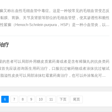
紫癜又称出血性毛细血管中毒症。这是一种较常见的毛细血管变态反
、黏膜、胃肠、关节及肾脏等部位的毛细血管壁，使其渗透性和脆性
Henoch-Schnlein purpura，HSP）是一种小血管炎，以皮
治疗
明显的患者可以局部外用糖皮质素药膏或者是含有樟脑丸的抗炎类药
候首先应该咨询医生用药治疗，口服抗过敏药物或者涂抹抗过敏试
有脂溢性皮炎可以局部涂抹红霉素药膏治疗，也可以外涂氢化可的松
状比较严重，可...
6
7
8
9
10
11
下页
尾页