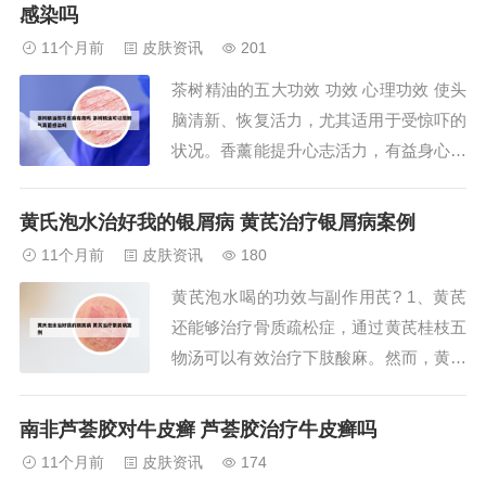
消肿散结 木鳖子还具有消肿散结的作
感染吗
用，对于瘰疬痰核、疟母等症状有较好的
11个月前
皮肤资讯
201
治疗效果。它能够软坚散结，消除体内的
茶树精油的五大功效 功效 心理功效 使头
肿块和结节...
脑清新、恢复活力，尤其适用于受惊吓的
状况。香薰能提升心志活力，有益身心，
令头脑清新、恢复活力。身体功效 帮助
免疫系统抵抗传染性的疾病，策动白血球
黄氏泡水治好我的银屑病 黄芪治疗银屑病案例
形成防护线，以迎战入侵的生物体，并可
11个月前
皮肤资讯
180
缩短罹病的时间，为强效的抗菌精油。祛
黄芪泡水喝的功效与副作用芪? 1、黄芪
痘 茶树精油具有抗菌消炎的功效，能快
还能够治疗骨质疏松症，通过黄芪桂枝五
速渗透毛...
物汤可以有效治疗下肢酸麻。然而，黄芪
也有副作用，如肾病患者、阴虚、湿热、
热毒炽盛等人群应避免服用。阴虚患者必
南非芦荟胶对牛皮癣 芦荟胶治疗牛皮癣吗
须配伍养阴药，湿热患者需配伍清利湿热
11个月前
皮肤资讯
174
药，热毒炽盛患者需配伍清热解毒药。不