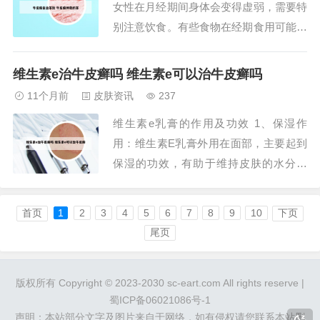
女性在月经期间身体会变得虚弱，需要特
滋养效果。芦...
别注意饮食。有些食物在经期食用可能会
导致痛经或其他不适，因此许多女性会在
经期严格控制饮食。事实上，女性在月经
维生素e治牛皮癣吗 维生素e可以治牛皮癣吗
期间是可以适量食用荸荠的。研究发现，
11个月前
皮肤资讯
237
荸荠对于调节月经不调有一定的帮助。它
维生素e乳膏的作用及功效 1、保湿作
是一种常见的野菜，口感独特且营养价值
用：维生素E乳膏外用在面部，主要起到
丰富，平时...
保湿的功效，有助于维持皮肤的水分平
衡。延缓皮肤老化：一定程度上，维生素
E可以延缓皮肤的老化过程，但其效果相
首页
1
2
3
4
5
6
7
8
9
10
下页
对有限，并非神奇抗衰老药物。重要提
尾页
示： 未经处理的维生素E胶囊外涂效果有
限：直接使用维生素E胶囊涂抹皮肤，由
版权所有 Copyright © 2023-2030 sc-eart.com All rights reserve |
于皮肤难以吸收...
蜀ICP备06021086号-1
声明：本站部分文字及图片来自于网络，如有侵权请您联系本站删