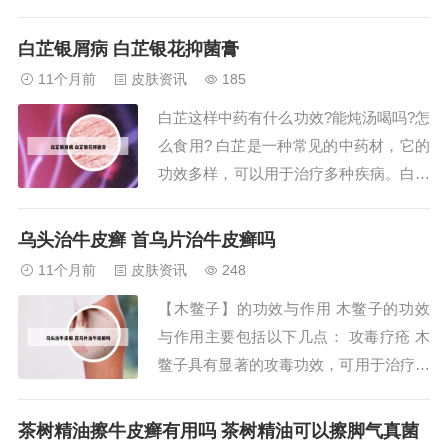
用有助于维持血压在正常水平。提高免疫
力：黄芪能够显著增加血液中的白细胞总
白芷银屑病 白芷银花抑菌膏
数，并促进中性粒细胞及巨噬细胞的吞噬
11个月前
皮肤资讯
185
和杀菌能力。此外，黄芪多糖还能刺激自
白芷这样中药有什么功效?能炖汤喝吗?怎
然杀伤细胞的增值，从而全面提高机体的
么食用? 白芷是一种常见的中药材，它的
免疫力。扩张...
功效多样，可以用于治疗多种疾病。白芷
具有祛风解表、止痛、除湿化浊等功效。
近年来，科研人员还发现白芷在治疗银屑
乌头治牛皮癣 首乌片治牛皮癣吗
病和白癜风方面也具有显著的疗效。白芷
11个月前
皮肤资讯
248
的现代药理价值包括： 对中枢神经系统
【木鳖子】的功效与作用 木鳖子的功效
有兴奋作用，可以用于治疗一些神经系统
与作用主要包括以下几点： 攻毒疗疮 木
疾病。白...
鳖子具有显著的攻毒功效，可用于治疗疮
疡肿毒、疥疮等症状。它能够深入病灶，
帮助排出体内的毒素，促进疮口的愈合。
茶树精油擦牛皮癣有用吗 茶树精油可以擦脚气真菌