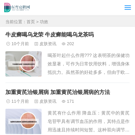
当前位置：
首页
> 功效
牛皮癣喝乌龙荣 牛皮癣能喝乌龙茶吗
10个月前
皮肤资讯
202
喝茶叶起什么作用??? 这表明茶的保健功
效显著，可作为日常饮用饮料，增强身体
抵抗力。虽然茶的好处多多，但由于欧美
饮食习惯的影响，越来越多的人改喝咖啡
和可乐。这实在是一种可惜之事。因此，
加重黄芪治银屑病 加重黄芪治银屑病的方法
为了健康和愉快的生活，请赶快品尝茶的
11个月前
皮肤资讯
171
美味吧，你会发现茶的滋味竟是如此芬
黄芪有什么作用 降血压：黄芪中的黄芪
芳。喝茶叶水有以下好处：增强免疫力：
皂苷甲具有调节血压的作用，其特点是作
茶叶中的茶...
用迅速且持续时间短暂。这种双向调节作