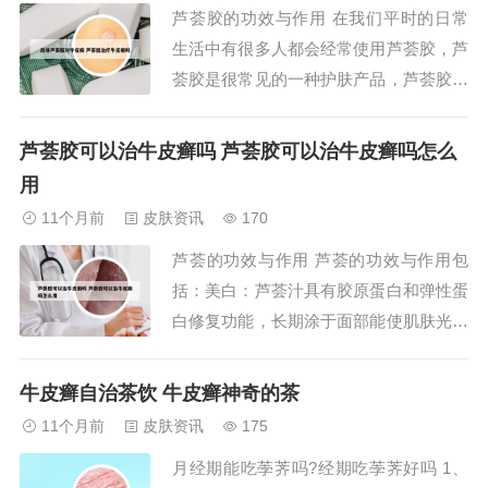
芦荟胶的功效与作用 在我们平时的日常
适合喝黄芪水的人群包括肾阴虚、湿热以
生活中有很多人都会经常使用芦荟胶，芦
及热毒炽盛...
荟胶是很常见的一种护肤产品，芦荟胶的
功效和作用有很多，那么芦荟胶的功效和
作用有哪些？教你芦荟胶的正确使用方
芦荟胶可以治牛皮癣吗 芦荟胶可以治牛皮癣吗怎么
法。芦荟胶的功效延缓衰老延缓皮肤衰老
用
芦荟胶中的粘液含有一种独特的蛋白质，
11个月前
皮肤资讯
170
而这种物质正是防止细胞老化和治疗慢性
芦荟的功效与作用 芦荟的功效与作用包
过敏的重要成分...
括：美白：芦荟汁具有胶原蛋白和弹性蛋
白修复功能，长期涂于面部能使肌肤光滑
白皙，防止皱纹和黑斑出现。护肤：芦荟
是皮肤的天然防晒剂，能加速皮肤新陈代
牛皮癣自治茶饮 牛皮癣神奇的茶
谢，增强皮肤弹性，使皮肤柔软、光滑、
11个月前
皮肤资讯
175
丰满。其汁液中的维生素、氨基酸和小分
月经期能吃荸荠吗?经期吃荸荠好吗 1、
子营养物质可直接被皮肤细胞吸收，达到