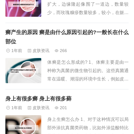
扩大，边缘隆起像围了一道边，数量较
见原因，如体...
少，而玫瑰糠疹数量较多，较小，在躯干
和四肢近端生长，一般需要3个月左右自
愈。问题分析： 你好，玫瑰糠疹是一种
癣产生的原因 癣是由什么原因引起的?一般长在什么
常见的自限性炎症性皮肤病，发病可能与
部位
病毒感染有关，皮损为椭圆形或圆形玫瑰
1年前
皮肤资讯
266
色斑疹，其长轴与皮纹走向一致，有的皮
体癣是怎么形成的? 1、体癣主要是由一
损呈环状，表面...
种称为真菌的微生物引起的。这些真菌通
常在温暖、潮湿的环境中生长，例如皮肤
皱褶处或脚部。当这些真菌侵入人体皮肤
时，它们会导致皮肤感染，形成体癣。
身上有很多癣 身上有很多藓
传播途径 体癣可以通过直接接触感染者
1年前
皮肤资讯
201
的皮肤或通过共用物品传播。2、体癣，
身上生癣怎么办 1、对于这种情况可以局
是一种由真菌感染引起的皮肤病，主要发
部外涂抗真菌类药物，比如外涂盐酸特比
生于人体的...