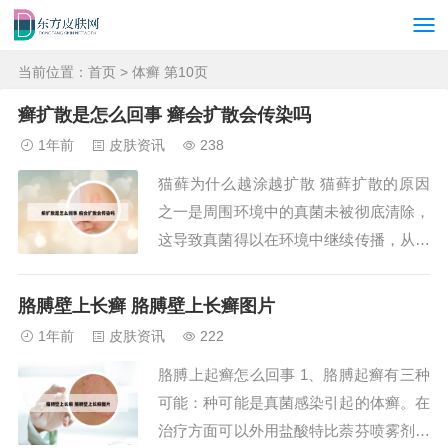
当前位置：
首页
> 体癣 第10页
癣扩散是怎么回事 癣会扩散会传染吗
1年前
皮肤资讯
238
猫藓为什么越涂越扩散 猫藓扩散的原因
之一是周围环境中的真菌未被彻底清除，
这导致真菌得以在环境中继续传播，从而
使猫藓病情恶化。 猫咪感染猫藓后，它
们的免疫系统可能会受到削弱，这使得它
胳膊壁上长癣 胳膊壁上长癣图片
们更易受到其他真菌感染，从而导致猫藓
1年前
皮肤资讯
222
的范围扩大。 为了控制猫藓的扩散，必
胳膊上起癣怎么回事 1、胳膊起癣有三种
须对猫咪的生活环境进行彻底消毒。猫藓
可能：种可能是真菌感染引起的体癣。在
之所以会越涂...
治疗方面可以外用盐酸特比萘芬喷雾剂，