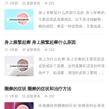
现圆形的向周围蔓延的趋势。在皮损正中
1年前
皮肤资讯
201
间的时候往往症状比较轻微，越往周围分
身上有癣是什么原因引起的 身上有癣的
布症状越严重。2、铜钱癣的临床表现主
主要原因是真菌感染。以下是详细解释：
要表现为轻...
癣的成因：癣是一种皮肤病，主要由真菌
感染引起。这种真菌喜欢在温暖、潮湿的
环境中生长，因此，身体任何部位的过度
身上频繁起癣 身上频繁起癣什么原因
出汗、长时间潮湿或皮肤破损都可能导致
1年前
皮肤资讯
223
真菌感染，从而出现癣的症状。身上长癣
身上为什么长癣 身上长癣的主要原因是
的主要原因是皮肤感染了真菌。这些真菌
皮肤感染了真菌。这些真菌在适宜的环境
在适宜的环...
条件下，如温暖、潮湿的皮肤上繁殖，引
发皮肤癣病。传播途径 真菌感染具有传
染性，常通过直接接触感染者的皮肤、共
圈癣的症状 圈癣的症状和治疗方法
用毛巾、床单等物品间接传播。若身处潮
1年前
皮肤资讯
202
湿环境或免疫力较低，更易受感染。身上
玫瑰糠疹和圈癣的区别 体癣面积会逐渐
长癣的常见原因如下：真菌感染：属于多