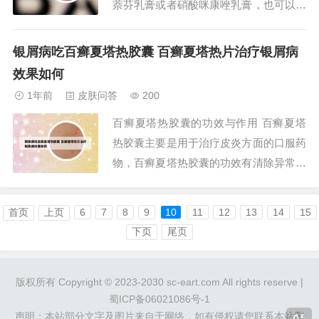
萘芬乳膏或者硝酸咪康唑乳膏，也可以外
涂美克乳膏或者派瑞松乳膏等。如果体癣
同时伴有角化或者慢性苔藓样改变，还需
银屑病吃百癣夏塔热胶囊 百癣夏塔热片治疗银屑病
要适当的外涂滋润类的药膏，比如可以外
效果如何
涂卤米松乳膏或者外涂多磺酸粘多糖乳膏
1年前
皮肤问答
200
等，交替使用。2、皮疹如果得不到很好
百癣夏塔热胶囊的功效与作用 百癣夏塔
的控制，可...
热胶囊主要是用于治疗皮炎方面的口服药
物，百癣夏塔热胶囊的功效有清除异常黏
液质、胆液质、败血、止痒、消肿，用于
治疗皮肤病，比如牛皮癣、体癣、足癣、
首页
上页
6
7
8
9
10
11
12
13
14
15
花斑癣、银屑病、过敏性皮炎、带状疱
下页
尾页
疹、痤疮等。百癣夏塔热胶囊是一种纯中
药制剂，主要是用来治疗湿疹的，是没有
版权所有 Copyright © 2023-2030 sc-eart.com All rights reserve |
激素的。功效如...
蜀ICP备06021086号-1
声明：本站部分文字及图片来自于网络，如有侵权请您联系本站删