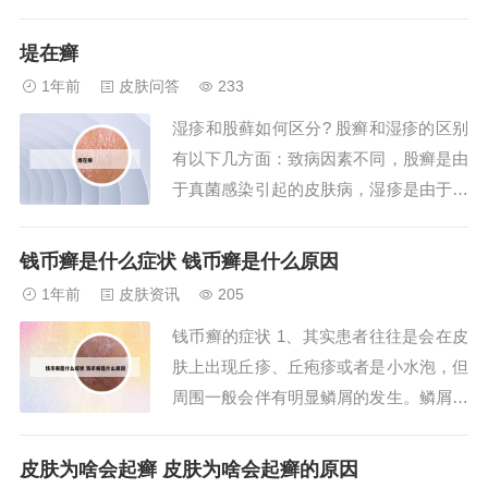
或者是萘替芬酮康唑软膏，或者卢立康唑
乳膏，或者克霉唑软膏。2、胳膊上出现
堤在癣
一片一片像癣样的皮疹，考虑可能是由于
1年前
皮肤问答
233
真菌感染导致的体癣，还有可能是由于皮
湿疹和股藓如何区分? 股癣和湿疹的区别
肤干燥导致的乏脂性湿疹，如果鳞屑为银
有以下几方面：致病因素不同，股癣是由
白色容易剥...
于真菌感染引起的皮肤病，湿疹是由于接
触过敏原导致的过敏性皮肤病。如果经过
检查或者多次检查都没有发现真菌，则股
钱币癣是什么症状 钱币癣是什么原因
内侧湿疹可能性更大。病因不同：股沟湿
1年前
皮肤资讯
205
疹和股癣属于两种不同的疾病，股沟湿疹
钱币癣的症状 1、其实患者往往是会在皮
通常是长期处于潮湿环境所引起，和接触
肤上出现丘疹、丘疱疹或者是小水泡，但
到过敏原也...
周围一般会伴有明显鳞屑的发生。鳞屑往
往是呈现明显红色的，而且与周围正常的
皮肤相比边界非常的清晰，而且往往会呈
皮肤为啥会起癣 皮肤为啥会起癣的原因