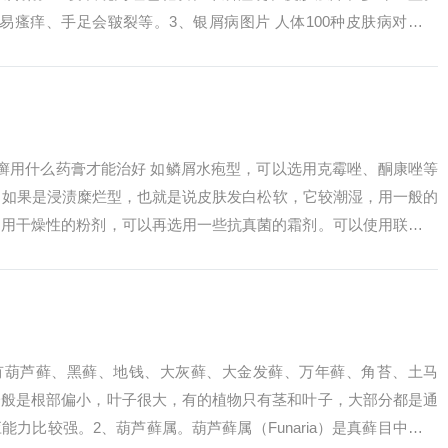
易瘙痒、手足会皲裂等。3、银屑病图片 人体100种皮肤病对照图
性疾...
癣用什么药膏才能治好 如鳞屑水疱型，可以选用克霉唑、酮康唑等
。如果是浸渍糜烂型，也就是说皮肤发白松软，它较潮湿，用一般的
加用干燥性的粉剂，可以再选用一些抗真菌的霜剂。可以使用联苯苄
效果不佳...
物有葫芦藓、黑藓、地钱、大灰藓、大金发藓、万年藓、角苔、土马
一般是根部偏小，叶子很大，有的植物只有茎和叶子，大部分都是通
力比较强。2、葫芦藓属。葫芦藓属（Funaria）是真藓目中最常