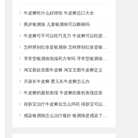
牛皮癣吃什么好得快 牛皮癣忌口大全
两岁银屑病 儿童银屑病可以断根吗
牛皮癣可不可以吃巧克力 牛皮癣可以吃甜品吗
怎样辨别红疹是银屑病 怎样辨别红疹是银屑病还是湿疹
寻常型银屑病泡澡药方有吗 寻常型银屑病用什么药洗
淘宝新款首图牛皮癣 淘宝主图牛皮癣定义
月孩长牛皮癣 婴儿长牛皮癣怎么办
牛皮癣的最初表现 牛皮癣的最初表现症状
得肤宝治疗牛皮癣后怎么停药 得肤宝可以治疗湿疹吗
感染银屑病怎么治疗最好 银屑病是感染了什么病菌