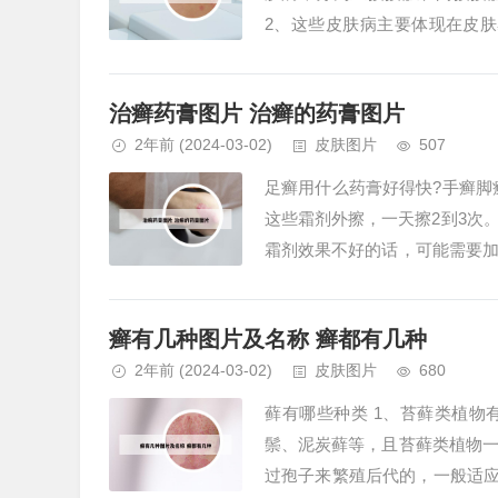
2、这些皮肤病主要体现在皮肤
片：银屑病 银屑病是一种自身免疫
治癣药膏图片 治癣的药膏图片
2年前
(2024-03-02)
皮肤图片
507
足癣用什么药膏好得快?手癣脚
这些霜剂外擦，一天擦2到3次
霜剂效果不好的话，可能需要
唑乳膏、特比萘芬乳膏外用。如果
癣有几种图片及名称 癣都有几种
2年前
(2024-03-02)
皮肤图片
680
藓有哪些种类 1、苔藓类植
鬃、泥炭藓等，且苔藓类植物
过孢子来繁殖后代的，一般适应能