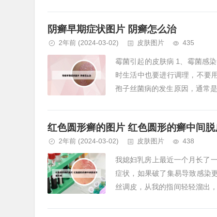
见的藓类。真藓目在藓类中种类最
阴癣早期症状图片 阴癣怎么治
2年前
(2024-03-02)
皮肤图片
435
霉菌引起的皮肤病 1、霉菌感
时生活中也要进行调理，不要
孢子丝菌病的发生原因，通常
入皮肤，因此常接触到植物的工作，
红色圆形癣的图片 红色圆形的癣中间脱
2年前
(2024-03-02)
皮肤图片
438
我媳妇乳房上最近一个月长了一个
症状，如果破了集易导致感染
丝调皮，从我的指间轻轻溜出
嘴，把弹奏者的心情，借着圆润的