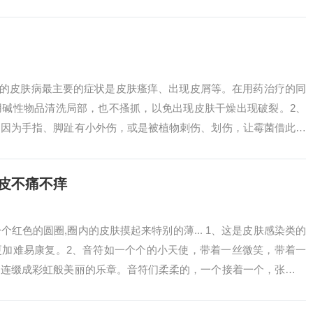
多，...
染的皮肤病最主要的症状是皮肤瘙痒、出现皮屑等。在用药治疗的同
用碱性物品清洗局部，也不搔抓，以免出现皮肤干燥出现破裂。2、
是因为手指、脚趾有小外伤，或是被植物刺伤、划伤，让霉菌借此侵
像是 农...
皮不痛不痒
红色的圆圈,圈内的皮肤摸起来特别的薄... 1、这是皮肤感染类的
更加难易康复。2、音符如一个个的小天使，带着一丝微笑，带着一
，连缀成彩虹般美丽的乐章。音符们柔柔的，一个接着一个，张开小
乐曲...