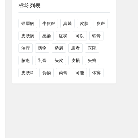
标签列表
银屑病
牛皮癣
真菌
皮肤
皮癣
皮肤病
感染
症状
可以
软膏
治疗
药物
鳞屑
患者
医院
脓疱
乳膏
头皮
皮损
头癣
皮肤科
食物
药膏
可能
体癣