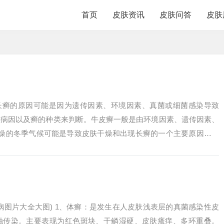
首页
皮肤资讯
皮肤问答
皮肤
肤长癣的原因可能是因为遗传因素、环境因素、真菌或细菌感染导致
据病因以及癣的种类来判断。牛皮癣一般是由环境因素、遗传因素、
干燥的冬季气候可能是导致皮肤干燥和出现长癣的一个主要原因。在
，这会导致皮...
病图片大全大图) 1、体癣：是发生在人皮肤浅表层的真菌感染性皮
触传染。主要表现为红色斑块、干鳞湿硬、皮肤瘙痒、多环重叠。