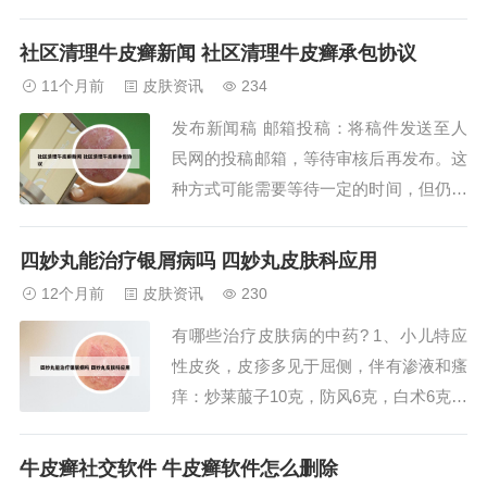
医院。以下是选择医院时应考虑的几个关
键点：皮肤科专科水平：选择皮肤科专业
社区清理牛皮癣新闻 社区清理牛皮癣承包协议
水平高、经验丰富的医院，这样的医院通
11个月前
皮肤资讯
234
常拥有资深的皮肤科专家和团队，能够为
发布新闻稿 邮箱投稿：将稿件发送至人
患者提供科学、有效的治疗方案。皮损部
民网的投稿邮箱，等待审核后再发布。这
位的鳞屑也...
种方式可能需要等待一定的时间，但仍然
是许多作者选择的方式。通过新闻发布平
台：可以选择在专业的新闻发布平台上发
四妙丸能治疗银屑病吗 四妙丸皮肤科应用
布新闻稿，如壹点云媒等。这些平台通常
12个月前
皮肤资讯
230
有专门的审核人员和编辑，可以帮助提高
有哪些治疗皮肤病的中药? 1、小儿特应
稿件的质量和传播效果。但需要注意不同
性皮炎，皮疹多见于屈侧，伴有渗液和瘙
平台的发稿要...
痒：炒莱菔子10克，防风6克，白术6克，
炒麦芽10克，炒谷芽10克，太子参10
克，板蓝根10克，蝉蜕3克，荆芥6克，辛
牛皮癣社交软件 牛皮癣软件怎么删除