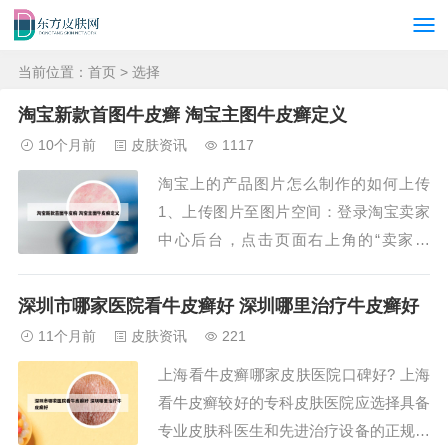
当前位置：
首页
> 选择
淘宝新款首图牛皮癣 淘宝主图牛皮癣定义
10个月前
皮肤资讯
1117
淘宝上的产品图片怎么制作的如何上传
1、上传图片至图片空间：登录淘宝卖家
中心后台，点击页面右上角的“卖家中
心”。在左侧菜单栏中找到“店铺管理”，点
击“图片空间”。进入图片空间后，点击页
深圳市哪家医院看牛皮癣好 深圳哪里治疗牛皮癣好
面右上角的“上传图片”，选择“点击上
11个月前
皮肤资讯
221
传”。从电脑中选择宝贝详情页图片，点
上海看牛皮癣哪家皮肤医院口碑好? 上海
击“保存”上传至图片空间。2、保存和上
看牛皮癣较好的专科皮肤医院应选择具备
传：最...
专业皮肤科医生和先进治疗设备的正规大