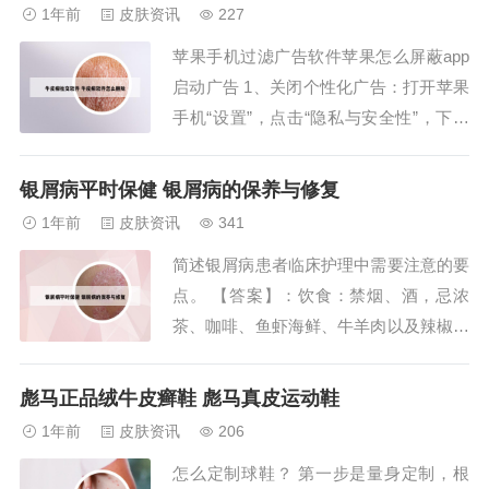
夷5克，陈皮6克，湘曲6克，黄芩3克，款
1年前
皮肤资讯
227
冬花5克，黄芪10克，银花10克，茯苓5
苹果手机过滤广告软件苹果怎么屏蔽app
克，甘草3克。2、六黄散是一...
启动广告 1、关闭个性化广告：打开苹果
手机“设置”，点击“隐私与安全性”，下滑
菜单点击“Apple 广告”，关闭“个性化广
告”；或者在“设置”中进入“隐私”，点击最
银屑病平时保健 银屑病的保养与修复
底部“Apple 广告”，勾选关闭“个性化广告”
1年前
皮肤资讯
341
选项开关。2、限制广告跟踪：打开“设
简述银屑病患者临床护理中需要注意的要
置”应用，滚动...
点。 【答案】：饮食：禁烟、酒，忌浓
茶、咖啡、鱼虾海鲜、牛羊肉以及辣椒等
辛腥发散的温热食物，少食高脂肪食物；
多食蔬果，要保证饮食高蛋白高热量，以
彪马正品绒牛皮癣鞋 彪马真皮运动鞋
及富含维生素。 休息：适当休息和运
1年前
皮肤资讯
206
动，注意劳逸结合，保证充足的睡眠；保
怎么定制球鞋？ 第一步是量身定制，根
持乐观情绪亦很重要。银屑病要注意：消