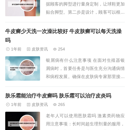
据顾客的脚型进行量身定制，让球鞋更加
除紧张因素、学...
贴合脚型。第二步是设计，顾客可以根据
自己的喜好与风格选择相应的颜色、材质
等元素。第三步是制作鞋帮，把多个不同
牛皮癣少天洗一次澡比较好 牛皮肤癣可以每天洗澡
的材料拼凑在一起制作成鞋帮。第四步是
吗
贴合鞋帮和鞋底，将制作好的鞋帮贴在鞋
1年前
皮肤资讯
254
底上。最后一步是进行细节处理，如加贴
银屑病有什么注意事项 在面对生殖器银
LOGO和涂...
屑病时，首要任务是与医生充分沟通病情
和病程发展。确保在皮肤病专家那里接受
诊断和治疗，遵循专业医嘱进行管理。在
使用糖皮质激素时，务必谨慎，以防皮肤
肤乐霜能治疗牛皮癣吗 肤乐霜可以治疗皮炎吗
变薄，特别是对于敏感区域如阴茎、会阴
1年前
皮肤资讯
265
和阴唇，避免使用粗糙的煤焦油乳膏。银
老年人可以使用恩肤霜吗 激素类药物应
屑病的饮食注意事项没有传统想象的那么
用注意事项：长时间超生理剂量的服用，
多，一般来讲...