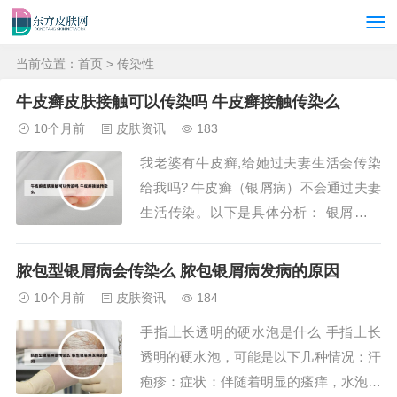
当前位置：
首页
> 传染性
牛皮癣皮肤接触可以传染吗 牛皮癣接触传染么
10个月前
皮肤资讯
183
我老婆有牛皮癣,给她过夫妻生活会传染
给我吗? 牛皮癣（银屑病）不会通过夫妻
生活传染。以下是具体分析： 银屑病的
本质是非传染性炎症疾病银屑病是一种慢
性复发性炎症性皮肤病，其核心病理机制
脓包型银屑病会传染么 脓包银屑病发病的原因
是免疫系统异常激活导致皮肤细胞过度增
10个月前
皮肤资讯
184
殖，形成鳞屑性红斑。这一过程不涉及病
手指上长透明的硬水泡是什么 手指上长
毒、细菌或真菌等病原体，因此不具备传
透明的硬水泡，可能是以下几种情况：汗
染性。它并...
疱疹：症状：伴随着明显的瘙痒，水泡呈