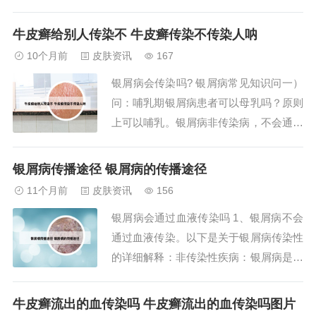
密集排列或者孤立出现，触摸表面有轻微
凸起，按压后无自觉症状，不会疼痛。成
牛皮癣给别人传染不 牛皮癣传染不传染人呐
因：皮下汗液分泌后无法顺利排出体外，
10个月前
皮肤资讯
167
在皮下堆积形成。治疗：通常不具备传染
银屑病会传染吗? 银屑病常见知识问一）
性，可选择使用外用药膏如丹皮酚软膏配
问：哺乳期银屑病患者可以母乳吗？原则
合地奈德乳膏...
上可以哺乳。银屑病非传染病，不会通过
乳汁传染婴儿。从传播方式来看：银屑病
不具有传染性，不会通过接触、空气、血
银屑病传播途径 银屑病的传播途径
液等途径传播给他人，患者周围的人无需
11个月前
皮肤资讯
156
担心被传染。艾滋病则是一种传染性较强
银屑病会通过血液传染吗 1、银屑病不会
的疾病，主要通过性接触、血液传播（如
通过血液传染。以下是关于银屑病传染性
共用注射器...
的详细解释：非传染性疾病：银屑病是一
种非传染性疾病，这意味着它不会通过血
液、接触或其他途径在人与人之间传播。
牛皮癣流出的血传染吗 牛皮癣流出的血传染吗图片