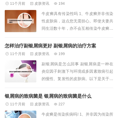
遗传倾向：虽然银屑病不会传染，但它确
11个月前
皮肤资讯
194
实有一定的遗传倾向。2、银屑病不是一
牛皮癣具有传染性吗 1、牛皮癣并非传染
种传染病，因此它不具备传染性。这意味
性皮肤病，这点您无需担心。即使夫妻共
着它不能通...
同生活数十年，亦不会互相传染牛皮癣。
假如您的婆婆患有牛皮癣，那么您的丈夫
也存在患病的可能，这可能是因为遗传因
怎样治疗副银屑病更好 副银屑病的治疗方案
素导致的。因此，您的孩子也有可能遗传
11个月前
皮肤资讯
199
到牛皮癣，不过这种可能性并不大。如果
副银屑病是怎么回事 副银屑病是一种在
您的孩子确实患有牛皮癣，原因更可能与
炎症因子刺激下与环境或多因素致病引起
遗传相关，...
的慢性、复发性的皮肤病。以下是关于副
银屑病的详细解释：病因：副银屑病是在
炎症因子以及环境等多种因素共同作用下
银屑病的致病菌是 银屑病的致病菌是什么
发病的。临床表现：不典型性：副银屑病
11个月前
皮肤资讯
227
的临床表现并不典型，与典型的银屑病有
牛皮癣是传染疾病吗! 1、并非因为传染所
所不同。副银屑病是一组较少见的皮肤