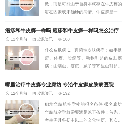
致，而是可能由于自身本就存在牛皮癣的
病。以下是关于...
潜在因素或未确诊的病情。牛皮癣是一种
非传染性疾病，其发病原因与细菌、真
菌、寄生虫等微生物无关。因此，我们不
疱疹和牛皮癣一样吗 疱疹和牛皮癣一样吗怎么治疗
必因为与牛皮癣患者有过接触而过分担忧
12个月前
皮肤资讯
188
和恐慌。同时，对于皮肤上的异常症状，
什么皮肤病 1、真菌性皮肤疾病：如手足
我们应保持警惕并及时就医，以便得到专
癣、体癣、股癣等。动物引起的皮肤疾
业医生的诊...
病：由螨虫、疥疮、虱子等寄生虫引起的
皮肤问题。自身免疫性因素引起的皮肤疾
病：变异性皮炎：与遗传、环境等多种因
哪里治疗牛皮癣专业廊坊 专治牛皮癣皮肤病医院
素有关。过敏性皮炎：通常由于接触过敏
12个月前
皮肤资讯
192
原导致。湿疹：一种常见的炎症性皮肤
廊坊华航航空学校的报名条件 报名廊坊
病。2、病毒性皮肤病 常见的有单纯疱
华航航空学校需要满足以下条件：首先，
疹、带状疱疹、...
考生需具备初中以上的文化学历。其次，