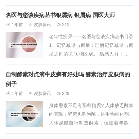
小喷壶，对着有虫的叶子喷，过3-5个小
时就可见效果，之后最好也用清水冲洗一
名医与您谈疾病丛书银屑病 银屑病 国医大师
下。解决方法3：牛奶 家里的纯牛奶，过
1年前
皮肤资讯
212
期不过期都行，喷在花叶子正反面，过2-
老年性痴呆——名医与您谈疾病丛书目录
3个小时干了，红蜘蛛要么狂喝牛奶撑
1、记忆减退与痴呆：理解记忆减退与痴
死，...
呆之间的关联和区别。 易感人群：了解
增加患痴呆风险的因素。 传染性：澄清
老年性痴呆是否具备传染性。 与常见病
自制酵素对点滴牛皮癣有好处吗 酵素治疗皮肤病的
的关系：了解痴呆与高血压、动脉硬化等
例子
疾病的关系。 心理、教育、饮食与经济
1年前
皮肤资讯
229
影响：痴呆对生活品质的影响。2、字
身体酵素不足有那些情况? 人体缺乏酵素
数：176，...
的表现：酵素也称为酶，是生物催化剂。
人体虽能自行制造酵素，但随着年龄增
长，体内酵素逐渐减少，就会有各种症状