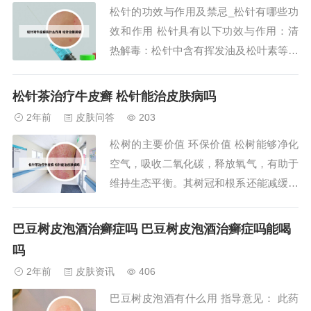
松针的功效与作用及禁忌_松针有哪些功
会出现灼伤叶片的现象。百叶能和松针配
效和作用 松针具有以下功效与作用：清
伍，没有毒...
热解毒：松针中含有挥发油及松叶素等成
分，具有一定的清热解毒作用。消炎止
痛：松针中含有的物质具有一定的抗炎、
松针茶治疗牛皮癣 松针能治皮肤病吗
镇痛等作用，常用于治疗风湿关节炎、骨
2年前
皮肤问答
203
质增生等病症。养心安神：松针具有平息
松树的主要价值 环保价值 松树能够净化
心神、清醒头脑、舒缓情绪的功效。保护
空气，吸收二氧化碳，释放氧气，有助于
眼睛视力 经过...
维持生态平衡。其树冠和根系还能减缓水
流速度，减少土壤侵蚀，防止水土流失。
此外，松树木材是一种重要的自然资源，
巴豆树皮泡酒治癣症吗 巴豆树皮泡酒治癣症吗能喝
可用于建筑、家具和造纸等行业。 医疗
吗
保健价值 松树中的松树脂、松节油以及
2年前
皮肤资讯
406
松针都具有药用价值。松树的植物价值主
巴豆树皮泡酒有什么用 指导意见： 此药
要体现在生...