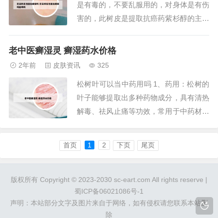
是有毒的，不要乱服用的，对身体是有伤
害的，此树皮是提取抗癌药紫杉醇的主要
原料，2002年，卫生部就禁止将红豆杉作
为保健食品和食品原料使用。人一旦误食
老中医癣湿灵 癣湿药水价格
红豆杉，则有可能出现头昏、瞳孔放大、
2年前
皮肤资讯
325
恶心、呕吐、肌无力等症状，严重者甚至
松树叶可以当中药用吗 1、药用：松树的
会导致死亡。大部分树舌都可以吃，具有
叶子能够提取出多种药物成分，具有清热
较好的...
解毒、祛风止痛等功效，常用于中药材的
制作。 精油提取：松针中的挥发油可以
用于提取精油，这些精油具有独特的香
首页
1
2
下页
尾页
气，可用于香水和化妆品的制造。2、松
树 叶， 又 称 松 针， 其 性 味 苦 温， 具
有 祛 风 除 湿、 止 痒...
版权所有 Copyright © 2023-2030 sc-eart.com All rights reserve |
蜀ICP备06021086号-1
声明：本站部分文字及图片来自于网络，如有侵权请您联系本站删
除