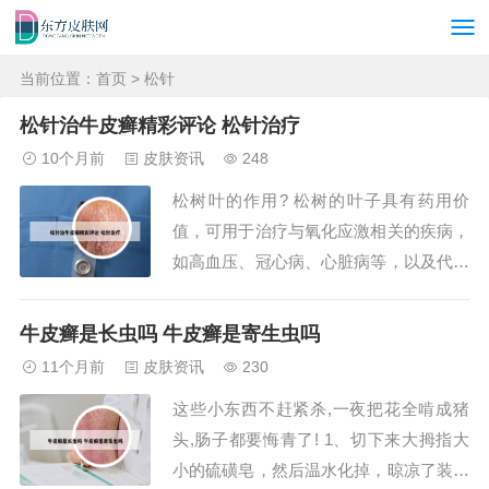
当前位置：
首页
> 松针
松针治牛皮癣精彩评论 松针治疗
10个月前
皮肤资讯
248
松树叶的作用? 松树的叶子具有药用价
值，可用于治疗与氧化应激相关的疾病，
如高血压、冠心病、心脏病等，以及代谢
类疾病如糖尿病和中风。 松叶的养生保
健作用同样值得关注。松针含有丰富的氨
牛皮癣是长虫吗 牛皮癣是寄生虫吗
基酸、脂溶性及水溶性维生素，以及常量
11个月前
皮肤资讯
230
元素和多种微量元素。松树叶的作用：-
这些小东西不赶紧杀,一夜把花全啃成猪
防止低血糖：松树叶中的糖类成分可以有
头,肠子都要悔青了! 1、切下来大拇指大
效预防低血...
小的硫磺皂，然后温水化掉，晾凉了装进