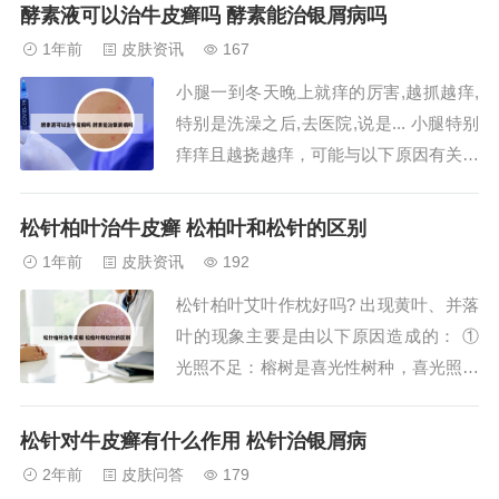
出现：饮后嗜睡、消化不良、经常放屁、
酵素液可以治牛皮癣吗 酵素能治银屑病吗
食物过敏、胃胀、恶心、胃不适感、便
1年前
皮肤资讯
167
秘、口苦、口臭、体味重等。若发现自己
小腿一到冬天晚上就痒的厉害,越抓越痒,
出现以上症状时，那就表示你该补充酵素
特别是洗澡之后,去医院,说是... 小腿特别
了。表现五：疲...
痒痒且越挠越痒，可能与以下原因有关：
皮肤过敏相关疾病：湿疹：一种常见的皮
肤炎症，会导致剧烈瘙痒。荨麻疹：表现
松针柏叶治牛皮癣 松柏叶和松针的区别
为皮肤上出现大小不等的风团，伴有瘙痒
1年前
皮肤资讯
192
感。接触性皮炎：由于皮肤接触某些物质
松针柏叶艾叶作枕好吗? 出现黄叶、并落
后引发的炎症反应，也会导致瘙痒。第湿
叶的现象主要是由以下原因造成的： ①
疹...
光照不足：榕树是喜光性树种，喜光照充
足的环境，在阴处或半阴处生长不良，容
易出现黄叶落叶的现象，置于光照较好处
松针对牛皮癣有什么作用 松针治银屑病
能解决问题。注意夏季高温期要在半阴处
2年前
皮肤问答
179
为宜，但一直在阳光下生长的不妨事，不