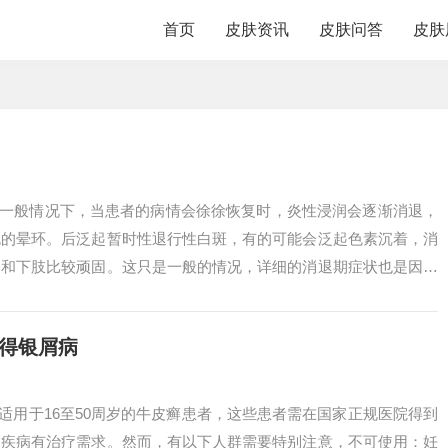
首页
皮肤资讯
皮肤问答
皮肤
、一般情况下，当患者的病情会徐徐恢复时，炎性浸润会逐渐消退，
色的晕环。后泛起暂时性退行性白斑，有的可能会泛起色素沉着，消
部和下肢比较顽固。这只是一般的情况，详细的消退期症状也是因人
椭圆形或...
然得银屑病
要适用于16至50周岁的牛皮癣患者，这些患者需在国家正规医院得到
的疾病有治疗需求。然而，有以下人群需要特别注意，不可使用：妊