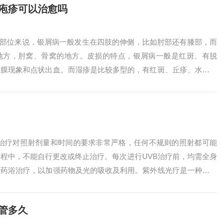
疱疹可以治愈吗
、部位来说，银屑病一般发生在四肢的伸侧，比如肘部还有膝部，而
地方，肘窝、骨窝的地方。皮损的特点，银屑病一般是红斑、有脱
薄膜现象和点状出血。而湿疹是比较多型的，有红斑、丘疹、水泡、
银屑病的主要...
VB治疗对照射剂量和时间的要求非常严格，任何不规则的照射都可能
程中，不能自行更改或终止治疗。每次进行UVB治疗前，均需全身
行药浴治疗，以加强药物及光的吸收及利用。紫外线光疗是一种治疗
效的方...
管多久