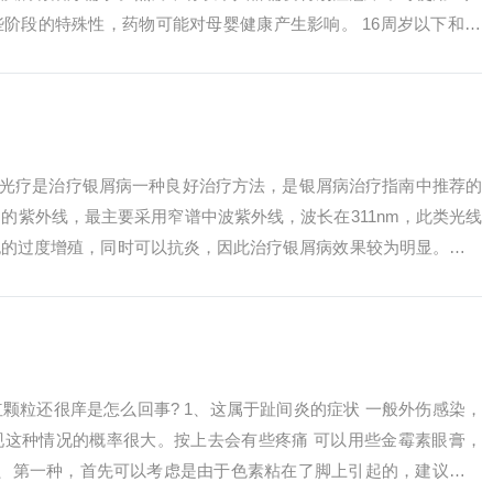
阶段的特殊性，药物可能对母婴健康产生影响。 16周岁以下和50
...
 光疗是治疗银屑病一种良好治疗方法，是银屑病治疗指南中推荐的
的紫外线，最主要采用窄谱中波紫外线，波长在311nm，此类光线
胞的过度增殖，同时可以抗炎，因此治疗银屑病效果较为明显。选用
例如每...
颗粒还很庠是怎么回事? 1、这属于趾间炎的症状 一般外伤感染，
现这种情况的概率很大。按上去会有些疼痛 可以用些金霉素眼膏，
2、第一种，首先可以考虑是由于色素粘在了脚上引起的，建议仔细