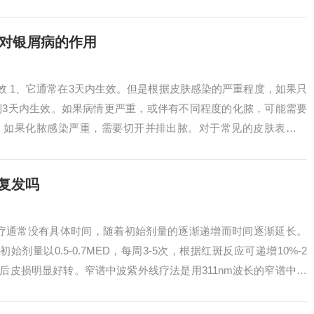
受到了重...
膏对银屑病的作用
效 1、它通常在3天内生效。但是根据皮肤感染的严重程度，如果只
到3天内生效。如果病情更严重，或伴有不同程度的化脓，可能需要
周。如果化脓感染严重，需要切开并排出脓。对于常见的皮肤表面感
内生效...
复发吗
光疗通常没有具体时间，随着初始剂量的逐渐递增而时间逐渐延长。
剂量以0.5-0.7MED，每周3-5次，根据红斑反应可递增10%-2
之后皮损明显好转。窄谱中波紫外线疗法是用311nm波长的窄谱中波