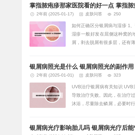
掌指脓疱疹那家医院看的好一点 掌指脓
2年前
(2025-01-17)
皮肤问答
250
如何正确区分银屑病与湿疹 1
湿疹一般好发在屈侧这种窝的
屑，剥去脱屑有很多层，还有
糜烂、渗出，这种渗出性是区别于
银屑病照光是什么 银屑病照光的副作用
2年前
(2025-01-01)
皮肤问答
323
UVB治疗银屑病有关知识 U
导致治疗失败。因此，在治疗过
沐浴，尽量除去鳞屑，必要时
银屑病、白癜风等皮肤病测行之有
银屑病光疗影响胎儿吗 银屑病光疗后能