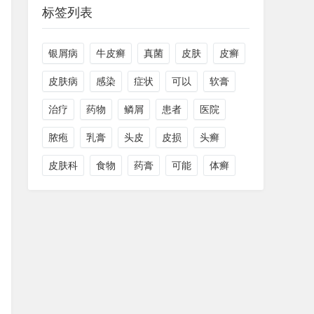
标签列表
银屑病
牛皮癣
真菌
皮肤
皮癣
皮肤病
感染
症状
可以
软膏
治疗
药物
鳞屑
患者
医院
脓疱
乳膏
头皮
皮损
头癣
皮肤科
食物
药膏
可能
体癣