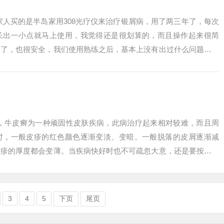
家人买的是半岛家用308光疗仪来治疗银屑病，用了两三年了，每次
长出一小点就马上使用，我觉得还是很划算的，而且操作起来很简
多了，也很安全，我们使用熟练之后，基本上没有出过什么问题，我
是重要的治...
好，牛皮癣为一种顽固性皮肤疾病，此病治疗起来相对较难，而且周
时，一般皮疹的红色颜色逐渐变淡、变暗。一般脱落的皮屑逐渐减
皮疹的厚度都会变薄。当疾病快好时也不可疏忽大意，还是要按时用
。牛皮癣好转时...
3
4
5
下页
尾页