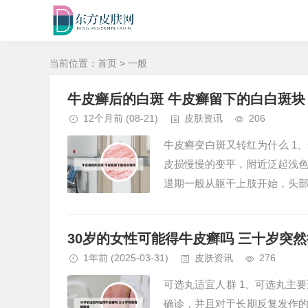
当前位置：
首页
> 一般
牛皮癣后的白斑 牛皮癣留下的白白斑块
12个月前
(08-21)
皮肤资讯
206
牛皮癣变白斑又转红为什么 1
皮损慢慢的变平，附近泛起浅
退期一般从躯干上肢开始，头
而异的。2、白癜风早期多为圆形
30岁的女性可能得牛皮癣吗 三十岁突
1年前
(2025-03-31)
皮肤资讯
276
可选丸适宜人群 1、可选丸主
确诊，并且对于长期反复发作