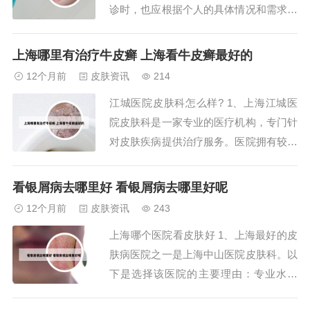
诊时，也应根据个人的具体情况和需求进
行合理安排。无论是选择普通门诊还是专
家门诊，都需要做好充分的准备，以确保
上海哪里有治疗牛皮癣 上海看牛皮癣最好的
获得最佳的治疗效果。2、上海皮肤科最
12个月前
皮肤资讯
214
厉害的三个医院分别是复旦大学附属华山
江城医院皮肤科怎么样? 1、上海江城医
医院皮肤科、上海交通大学医学院附属新
院皮肤科是一家专业的医疗机构，专门针
华医院皮肤...
对皮肤疾病提供治疗服务。医院拥有较为
先进的诊疗设备和完善的医疗团队，能够
为患者提供高质量的医疗服务。在选择皮
看银屑病去哪里好 看银屑病去哪里好呢
肤科治疗时，医院会根据患者的具体病情
12个月前
皮肤资讯
243
和需求，制定个性化的治疗方案。2、总
上海哪个医院看皮肤好 1、上海最好的皮
的来说，上海江城医院的皮肤科给我留下
肤病医院之一是上海中山医院皮肤科。以
了深刻的印...
下是选择该医院的主要理由：专业水平
高：上海中山医院皮肤科拥有一流的医疗