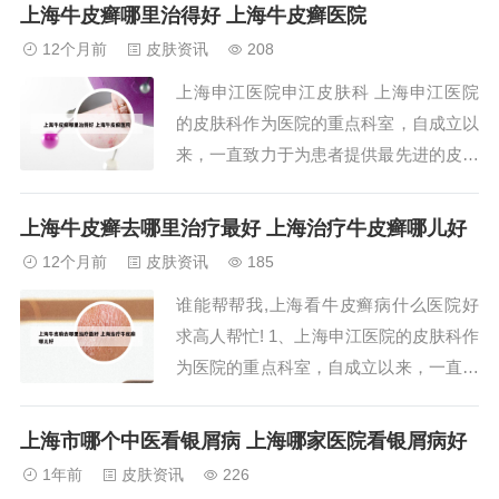
设备和专业的医疗团队，能够为患者提供
上海牛皮癣哪里治得好 上海牛皮癣医院
高质量的医疗服务，确保患者得到更好的
12个月前
皮肤资讯
208
治疗效果。设施和环境优越：医院环境舒
上海申江医院申江皮肤科 上海申江医院
适、整洁、安静，有助于患者放松心情，
的皮肤科作为医院的重点科室，自成立以
更好地接受治...
来，一直致力于为患者提供最先进的皮肤
诊疗服务。科室专注于各种皮肤疾病的疑
难杂症，特别是针对白癜风、银屑病（牛
上海牛皮癣去哪里治疗最好 上海治疗牛皮癣哪儿好
皮癣）、皮炎、鱼鳞病、湿疹、脱发、斑
12个月前
皮肤资讯
185
秃、脚气、足癣、黄褐斑、疱疹和灰指甲
谁能帮帮我,上海看牛皮癣病什么医院好
等顽固性皮肤问题，有着独特的诊疗技
求高人帮忙! 1、上海申江医院的皮肤科作
术。我曾经去过...
为医院的重点科室，自成立以来，一直致
力于为患者提供最先进的皮肤诊疗服务。
科室专注于各种皮肤疾病的疑难杂症，特
上海市哪个中医看银屑病 上海哪家医院看银屑病好
别是针对白癜风、银屑病（牛皮癣）、皮
1年前
皮肤资讯
226
炎、鱼鳞病、湿疹、脱发、斑秃、脚气、