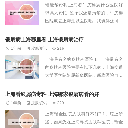
谁能帮帮我,上海看牛皮癣病什么医院好
足癣、黄褐斑、疱疹和灰指甲等顽固性皮
求高人帮忙! 这个我还是清楚的，牛皮癣
肤问题，...
医院就去上海江城医院吧，我觉得还可以
关于这个问题我还是了解一点的哦。你先
不要苦恼，牛皮癣是一种常见的慢性皮肤
银屑病上海哪里看 上海银屑病治疗
病，其特征是在红斑上反复出现多层银白
1年前
皮肤资讯
216
色干燥鳞屑，剥去鳞屑有明显的出血点。
上海最有名的皮肤科医院 1、上海最有名
银屑病可以考虑上海江城的顾昌林，是当
的皮肤科医院主要有以下几家：上海交通
地著名的...
大学医学院附属新华医院：新华医院自19
58年成立以来，凭借其先进的设施和优秀
的医疗团队，为皮肤病患者提供了全方位
上海看银屑病专科 上海哪家银屑病看的好
的诊疗服务，曾荣获多项国家级和市级荣
1年前
皮肤资讯
229
誉。2、上海最有名的皮肤医院是上海交
上海瑞金医院皮肤科好不好? 1、综上所
通大学医学院附属瑞金医院皮肤科。以下
述，如果您在上海寻找皮肤科医院，瑞金
是关于...