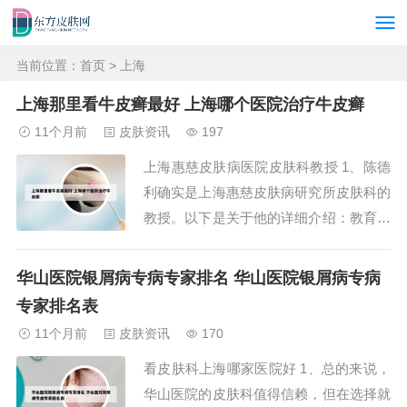
当前位置：
首页
> 上海
上海那里看牛皮癣最好 上海哪个医院治疗牛皮癣
11个月前
皮肤资讯
197
上海惠慈皮肤病医院皮肤科教授 1、陈德
利确实是上海惠慈皮肤病研究所皮肤科的
教授。以下是关于他的详细介绍：教育背
景与早期经历：陈德利教授毕业于上海铁
道医学院医学系，并在该校附属同济医院
华山医院银屑病专病专家排名 华山医院银屑病专病
皮肤科开始了他的医疗生涯。他后来在北
专家排名表
京医学院第一附院攻读研究生，获得了硕
11个月前
皮肤资讯
170
士学位。2、余碧娥医生在皮肤病治疗方
看皮肤科上海哪家医院好 1、总的来说，
面有着深厚...
华山医院的皮肤科值得信赖，但在选择就