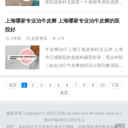
医院皮肤科无疑是一个值得考虑的选择。
2、患者口碑：凭借专业的技术和贴心的
服务，赢得了患者的广泛好评。复旦大学
上海哪家专业治牛皮癣 上海哪家专业治牛皮癣的医
附属华山医院皮肤科：作为全国知名的皮
院好
肤科专科医院，华山医院在各类皮肤病的
1年前
皮肤资讯
173
治疗方面享有很高的声誉。上海市中医医
牛皮癣治疗上海江城皮肤科怎么样 上海
院皮肤科：...
市江城医院的皮肤科颇受好评，我去年陪
二姑去治疗牛皮癣的经历让我印象深刻。
二姑的牛皮癣已经持续了七年，期间她辗
转多家医院尝试多种药物治疗，但效果并
首页
1
2
3
4
5
6
7
8
9
10
下页
不理想，病情时常反复。转而来到江城医
尾页
院后，她的病情得到了有效的控制，至今
已经一年没有复发，效果非常显著。上海
版权所有 Copyright © 2023-2030 sc-eart.com All rights reserve |
江城医院的皮...
蜀ICP备06021086号-1
声明：本站部分文字及图片来自于网络，如有侵权请您联系本站删