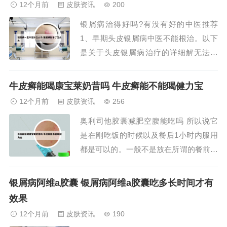
12个月前
皮肤资讯
200
皮银屑病的治疗方法主要包括以下几种：
银屑病治得好吗?有没有好的中医推荐
口服药物：中成药：如消银胶囊、消银颗
1、早期头皮银屑病中医不能根治。以下
粒、丹青胶囊...
是关于头皮银屑病治疗的详细解无法根
治：不管是头皮银屑病还是其他类型的银
屑病，目前没有一种方法能够完全根治。
牛皮癣能喝康宝莱奶昔吗 牛皮癣能不能喝健力宝
这包括中医治疗和西医治疗。临床缓解：
12个月前
皮肤资讯
256
虽然无法根治，但中医中药的方法，甚至
奥利司他胶囊减肥空腹能吃吗 所以说它
联合西医的治疗，可以达到临床缓解或临
是在刚吃饭的时候以及餐后1小时内服用
床治愈的状态。...
都是可以的。一般不是放在所谓的餐前餐
后有严格的时间要求。奥利司他能够发挥
很好的减肥效果，它能够直接阻断人体对
银屑病阿维a胶囊 银屑病阿维a胶囊吃多长时间才有
食物中脂肪的吸收，所以说会导致摄入的
效果
热能和脂肪小于消耗，这种情况体内的脂
12个月前
皮肤资讯
190
肪自然就会减少，达到减肥的目的。奥利