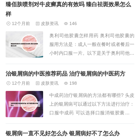
量三次。然而，关于其可能产生的不良反
臻佰肤喷剂对牛皮癣真的有效吗 臻白祛斑效果怎么
应，目前尚未有明确的信息公布。特别需
样
要注意的是，孕妇应避免使用此药。关于
12个月前
皮肤资讯
146
使用时的其他注意事项，暂时没有详细说
奥利司他胶囊怎样用药 奥利司他胶囊的
明。2、综...
服用方法是：成人一般在餐时或者餐后一
小时内口服一片。以下是关于奥利司他胶
囊服用方法的详细说明：服用时机：成人
应在餐时或者餐后一小时内口服奥利司他
治银屑病的中医推荐药品 治疗银屑病的中医药方
胶囊。服用频率：如果一天进食三次，则
12个月前
皮肤资讯
198
需要口服奥利司他三次。如果有一餐未进
中成药治疗银屑病的方法都有哪些? 头皮
食或者食物中不含有脂肪，则可以省略该
上的银屑病可以通过以下方法进行治疗：
餐的奥利司他...
口服中成药 可以选择口服消银胶囊、消
银颗粒、丹青胶囊、郁金银屑片等中成
药，这些药物具有清热解毒、活血化瘀等
银屑病一直不见好怎么办 银屑病好不了怎么办
功效，有助于改善头皮银屑病的症状。头