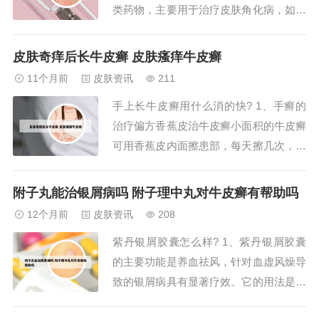
类药物，主要用于治疗皮肤角化病，如银
屑病、严重痤疮、掌跖角化症、疣状表皮
发育不良及扁平疣等。潜在的副作用：
皮肤奇痒后长牛皮癣 皮肤瘙痒牛皮癣
皮肤损害：长期服用可能导致皮肤角质层
11个月前
皮肤资讯
211
变薄、皮肤潮红，以及皮肤毛细血管扩
手上长牛皮癣用什么消的快? 1、手癣的
张、脆性增加，皮肤变薄易出血。2、总
治疗偏方香蕉皮治牛皮癣小面积的牛皮癣
之，阿维...
可用香蕉皮内面擦患部，每天擦几次，连
续几个月，皮肤可逐渐恢复正常。苦榴米
糠治牛皮癣取苦榴树皮500克，米糠1000
附子丸能治银屑病吗 附子理中丸对牛皮癣有帮助吗
克，放水5000克，煎煮两小时，过滤，再
12个月前
皮肤资讯
208
次煎熬滤汁，浓缩至250克浓汁。用此汁
紫丹银屑胶囊怎么样? 1、紫丹银屑胶囊
外抹皮肤患处，每天多次，直到痊愈为...
的主要功能是养血祛风，针对血虚风燥导
致的银屑病具有显著疗效。它的用法是口
服，每次需要服用4粒，一日需重复此剂