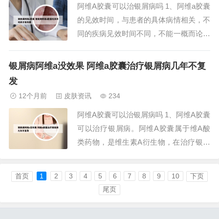
阿维A胶囊可以治银屑病吗 1、阿维a胶囊
司他胶囊是一...
的见效时间，与患者的具体病情相关，不
同的疾病见效时间不同，不能一概而论。
阿维a胶囊用来治疗严重的银屑病，也可
以治疗严重的角化性疾病，比如先天性鱼
银屑病阿维a没效果 阿维a胶囊治疗银屑病几年不复
鳞病、毛发红糠疹等。它的起效是一个漫
发
长的过程，通常要长期应用，即3个月以
12个月前
皮肤资讯
234
上的时间，在发挥疗效的同时还要保证用
阿维A胶囊可以治银屑病吗 1、阿维A胶囊
药的安全...
可以治疗银屑病。阿维A胶囊属于维A酸
类药物，是维生素A衍生物，在治疗银屑
病方面具有以下显著效果：影响细胞增
殖、分化和形态：阿维A胶囊能有效调节
首页
1
2
3
4
5
6
7
8
9
10
下页
皮肤细胞的增殖、分化和形态，从而改善
尾页
银屑病患者的皮肤状况。2、阿维A胶囊
可以治疗红斑鳞屑性皮肤病，尤其是银屑