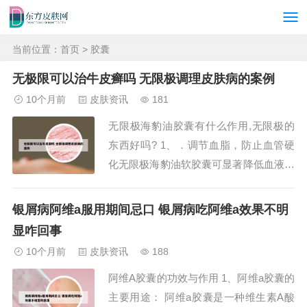
当前位置：
首页
> 胶囊
无极限可以治牛皮癣吗 无限极调理皮肤病的案例
10个月前
皮肤资讯
181
无限极海豹油胶囊有什么作用,无限极的
东西好吗? 1、．调节血脂，防止血管硬
化无限极海豹油软胶囊可显著降低血液中
的总胆固醇（tc）和调节甘油三酯（tg）
含量， 它能促进高密度脂蛋白增加（高
银屑病阿维a服用期间忌口 银屑病吃阿维a效果不明
密度脂蛋白和胆固醇结合形成高密度脂蛋
显咋回事
白胆固醇，它如同血管内的清道夫，将胆
10个月前
皮肤资讯
188
固醇从组织转移到肝脏中去，具有防止动
阿维A胶囊的功效与作用 1、阿维a胶囊的
脉粥样...
主要用途： 阿维a胶囊是一种维生素A酸