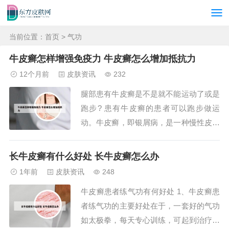
当前位置：
首页
> 气功
牛皮癣怎样增强免疫力 牛皮癣怎么增加抵抗力
12个月前
皮肤资讯
232
腿部患有牛皮癣是不是就不能运动了或是
跑步? 患有牛皮癣的患者可以跑步做运
动。牛皮癣，即银屑病，是一种慢性皮肤
疾病，但它并不直接影响患者的运动能
力。以下是关于牛皮癣患者是否可以跑步
长牛皮癣有什么好处 长牛皮癣怎么办
做运动的具体说明：运动对牛皮癣的益
1年前
皮肤资讯
248
处：适量的运动，如跑步，可以增强患者
牛皮癣患者练气功有何好处 1、牛皮癣患
的体质，提高免疫力，有助于整体健康。
者练气功的主要好处在于，一套好的气功
综上所述，跑步运...
如太极拳，每天专心训练，可起到治疗和