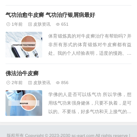
预防牛皮癣的作用。在训练过程中，人处
于高度专注状态，无杂念、无烦恼，全身
气功治愈牛皮癣 气功治疗银屑病最好
心放松，有效排除了对牛皮癣的担忧。这
1年前
皮肤资讯
651
使得气功对气血的流通极为有益，同时还
体育锻炼真的对牛皮癣治疗有帮助吗? 并
能增强免疫力，加速疾病恢复。2、练气
非所有形式的体育锻炼对牛皮癣都有益
功一方面可...
处。我的个人经验表明，适度的慢跑、太
极和某些气功对牛皮癣有缓解效果。相比
之下，力量训练则可能加重病情。尽管我
佛法治牛皮癣
没有尝试过健美操，但我建议避免过于剧
2年前
皮肤资讯
856
烈的运动。牛皮癣是一种顽固性皮肤病，
学佛的人是否可以练气功 所以学佛，想
尽管适度的运动有助于缓解症状，但治疗
用练气功来强身健体，只要不执着，是可
这种疾病仍然...
以的。不要练，好多气功和天上接气的。
学佛好好念经，诸恶莫作众善奉行。可以
自然是可以的，但一般佛教的修行者会认
版权所有 Copyright © 2023-2030 sc-eart.com All rights reserve |