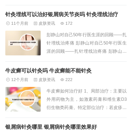
炎症感染：某些炎症性疾病，如食管炎、
肺炎等，可能导致鳞癌相关抗原偏高。饮
针灸埋线可以治好银屑病关节炎吗 针灸埋线治疗
食与生活习惯：不健康的饮食习惯、休息
11个月前
皮肤资讯
172
不足以及外界环境等因素的改变，也可能
彭静山对自己50年行医生涯的回顾——扎
影响鳞癌相关抗原的指标。良性病变：一
针埋线治疼痛 彭静山对自己50年行医生
些良性...
涯的回顾——扎针埋线治疼痛 彭静山先
生自16岁学医，经过四位名师的指导，其
中包括著名针灸家唐云阁，最终师从沈阳
牛皮癣可以针灸吗 牛皮癣能不能针灸
名士、名医马二琴教授。22岁开始行医，
12个月前
皮肤资讯
222
至今已有54年，其中专注于针灸专业33
牛皮癣如何治疗好 1、局部治疗：主要以
年。在这漫长的行医生涯中，彭静山先生
外用药物为主，如激素药膏和维生素D3
积...
衍生物类药膏。特定部位治疗：若皮疹发
生在头部，建议剪短头发并使用卡泊三醇
擦剂，同时可用酮康唑洗剂或二硫化硒洗
银屑病针灸哪里 银屑病针灸哪里效果好