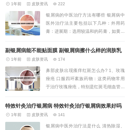
头，每晚一次连续使用。面部皮疹则可使
1年前
皮肤资讯
222
用钙调磷酸酶抑制剂，如他克莫司软膏、
银屑病的中医治疗方法有哪些 银屑病中
吡美莫司软膏等。2、牛皮癣治疗效果较
医外治疗法主要包括以下几种：外用药
好的药物主...
膏：进展期：选用较温和的药膏，如黄连
紫草膏，也适用于红皮病型银屑病。稳定
期和消退期：选用清热、祛湿、解毒的外
副银屑病能不能贴面膜 副银屑病擦什么样的润肤乳
用中药，例如蜈黛软膏。药膏可以在药浴
1年前
皮肤资讯
174
后涂抹，以增强疗效。针灸疗法：通过针
鼻部皮肤出现瘙痒红斑怎么办? 1、玫瑰
灸刺激相关穴位，调节身体的气血平衡，
痤疮 口服四环素族药物：这类药物常用
对银屑病的治疗...
于治疗玫瑰痤疮，特别是红斑毛细血管扩
张型。 系统治疗：根据病情，可能还需
要其他系统治疗方法，如激光治疗等。
特效针灸治疗银屑病 特效针灸治疗银屑病效果好吗
痤疮 外用抗生素或维A酸类药物：这些药
1年前
皮肤资讯
141
物可以帮助减轻鼻部痤疮引起的红肿和炎
银屑病中医外治疗法是什么 清热除湿、
症。2、短期治疗方法： 温和清洁：使用