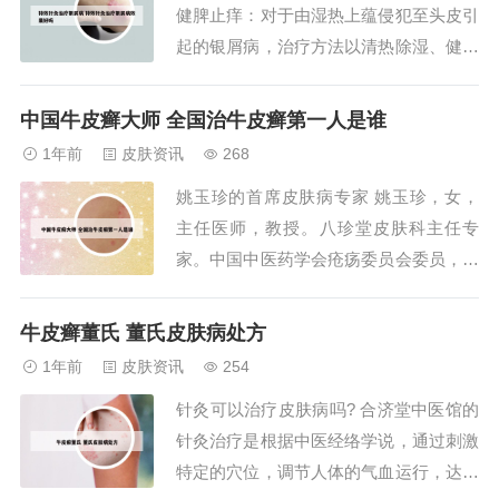
健脾止痒：对于由湿热上蕴侵犯至头皮引
生理盐...
起的银屑病，治疗方法以清热除湿、健脾
止痒为主，常用的方剂有四妙散、龙胆泻
肝汤等。 滋阴清热、润燥止痒：针对阴
中国牛皮癣大师 全国治牛皮癣第一人是谁
虚有内热的患者，治疗方法则以滋阴清
1年前
皮肤资讯
268
热、润燥止痒为主。中医治疗银屑病有着
姚玉珍的首席皮肤病专家 姚玉珍，女，
悠久的历史，近年来在继承和发扬的基础
主任医师，教授。八珍堂皮肤科主任专
上，总结了一些...
家。中国中医药学会疮疡委员会委员，中
国中医药学会美容学会委员，北京中医药
学会皮外科专业委员会秘书。姚老自幼生
牛皮癣董氏 董氏皮肤病处方
于中医世家，是中国著名中医内科及妇科
1年前
皮肤资讯
254
专家姚五达之胞妹。早年拜伤寒派大师陈
针灸可以治疗皮肤病吗? 合济堂中医馆的
慎吾教授为师，又师从皮外科专家赵炳南
针灸治疗是根据中医经络学说，通过刺激
先生佐诊多年，...
特定的穴位，调节人体的气血运行，达到