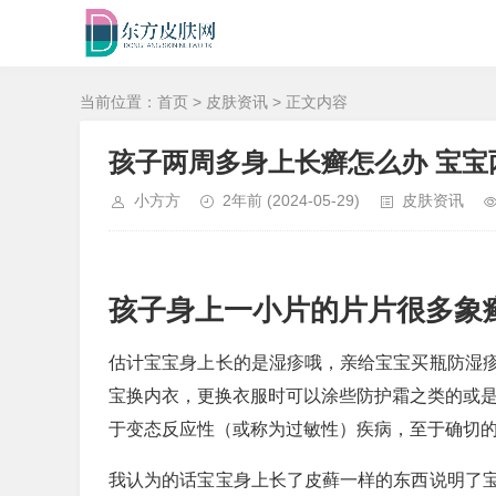
当前位置：
首页
>
皮肤资讯
> 正文内容
孩子两周多身上长癣怎么办 宝
小方方
2年前
(2024-05-29)
皮肤资讯
孩子身上一小片的片片很多象癣
估计宝宝身上长的是湿疹哦，亲给宝宝买瓶防湿
宝换内衣，更换衣服时可以涂些防护霜之类的或是
于变态反应性（或称为过敏性）疾病，至于确切
我认为的话宝宝身上长了皮藓一样的东西说明了