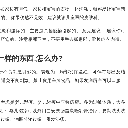
比如家长有脚气，家长和宝宝的衣物一起洗涤，就容易让宝宝感
的。 如果仍然不见效，建议就诊儿童医院皮肤科。
红斑和瘙痒的，主要是真菌感染引起的。 意见建议： 建议你可
以痊愈的。注意患部卫生，不要用手去抓患部，勤换内衣内裤。
一样的东西,怎么办?
于不良刺激引起的。表现为；局部发痒发红、可伴有渗出及结
、避免不良刺激、禁止食用辛辣食品。如果发痒厉害可以口服二
，考虑是婴儿湿疹。婴儿湿疹中医称奶癣。多为过敏体质，大多
见： 婴儿湿疹可以外用曲安奈德益康唑乳膏治疗，要勤洗头洗
汗过多、油脂分泌过多，引发湿疹。