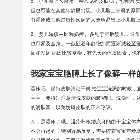
5、小儿脸上长癣是一种常见的皮肤病，也称为“婴
但也可能在其他年龄段出现。小儿脸上长癣的原因
有湿疹或其他过敏性疾病的人更容易患上小儿脸
6、婴儿湿疹中医称奶癣。多见于肥胖婴儿，通
也可累及全身。一般随着年龄增加而逐渐减轻至
因和发病 病因比较复杂，有先天的体质因素，也
我家宝宝胳膊上长了像藓一样
湿疹吧。保持皮肤清洁干爽 给宝宝洗澡的时候，
宝宝，要特别注意清洗皮肤的皱褶间。洗澡时，
的润肤膏，以免妨碍皮肤的正常呼吸。
亲，是湿疹了哦。湿疹归根结底可能由于宝宝体
不会再起的，特别容易反复，需要随着宝宝年龄