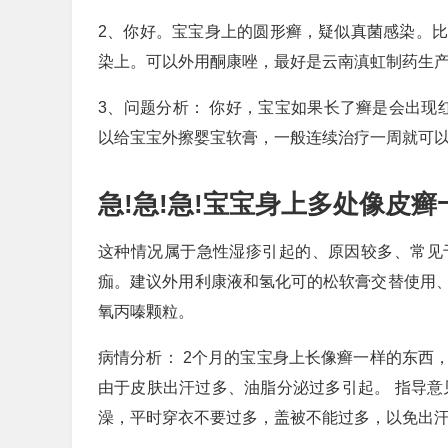
2、你好。宝宝身上的圆形癣，疑似真菌感染。
染上。可以外用酮康唑，最好是云南滇虹制药生产
3、问题分析： 你好，宝宝如果长了癣是会出现
以给宝宝外擦婴宝软膏，一般连续治疗一周就可
急!急!急!宝宝身上多处像皮癣
这种情况属于急性湿疹引起的、原因较多、常见
痂。建议外用利康液和氢化可的松软膏交替使用
氧丙嗪颗粒。
病情分析： 2个月的宝宝身上长像癣一样的东西
由于皮肤出汗过多、油脂分泌过多引起。 指导意
澡，平时穿衣不要过多，盖被不能过多，以免出