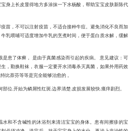
宝宝身上长皮显得地方多涂抹一下水杨酸，帮助宝宝皮肤新陈代
。
样疫苗，不可以注射疫苗，不适合接种牛痘。避免消化不良而加
；牛乳喂哺可适度增加牛乳的烹煮时间，便于蛋白质水解，缓解
该是患了体癣， 是由于真菌感染而引起的疾病。 意见建议：可
卫生，勤换鞋袜，衣服一定要开水消毒杀灭真菌，如果外用药效
特比萘芬等等是完全能够治愈的 。
何部位.开始为鳞屑性红斑.边界清楚.皮损发展较快.瘙痒剧烈。
用温水和不含碱性的沐浴剂来清洁宝宝的身体。患有间擦疹的宝
浴剂必须冲净。洗完后，抹干宝宝身上的水分，再涂上非油性的