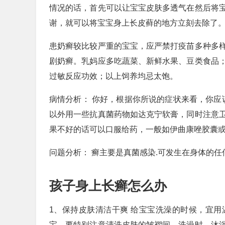
情况的话，首先可以让宝宝皮肤多透气在然后将
谢，就可以将宝宝身上长皮藓的地方立刻去除了
患奶癣较比较严重的宝宝，应严禁打疫苗多种多
剧奶癣。乳妈应多吃蔬菜、新鲜水果、豆类食品
过敏反应功效；以上饲养均忌太饱。
病情分析： 你好，根据你所说的症状来看，你应
以外用一些抗真菌药物如达克宁软膏，同时注意
果不好的话可以口服给药，一般如伊曲康唑胶囊或
问题分析： 癣主要是真菌感染.可发生在身体的任
孩子身上长癣怎么办
1、保持皮肤清洁干爽 给宝宝洗澡的时候，宜
宝，要特别注意清洗皮肤的皱褶间。洗澡时，沐