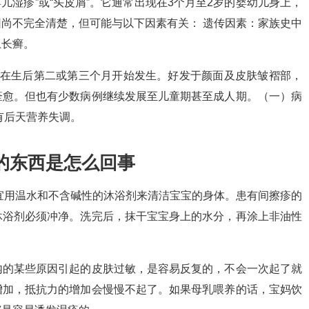
儿湿疹”或“头皮屑”。它通常出现在3个月至2岁的婴幼儿身上，
尚不完全清楚，但可能与以下因素有关： 遗传因素：家族史中
上长癣。
常在生后第二或第三个月开始发生。好发于颜面及皮肤皱褶部，
痊愈。但也有少数病例继续发展至儿童期甚至成人期。（一）病
有后天营养失调。
的东西是怎么回事
宜用温水和不含碱性的沐浴剂来清洁宝宝的身体。患有间擦疹的
沐浴剂必须冲净。洗完后，抹干宝宝身上的水分，再涂上非油性
内的某些原因引起的皮肤过敏，是容易反复的，不会一次起了就
增加，抵抗力的增加会慢慢不起了。如果母乳喂养的话，宝妈饮