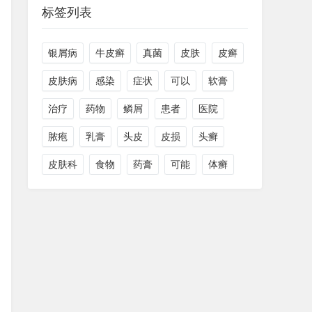
标签列表
银屑病
牛皮癣
真菌
皮肤
皮癣
皮肤病
感染
症状
可以
软膏
治疗
药物
鳞屑
患者
医院
脓疱
乳膏
头皮
皮损
头癣
皮肤科
食物
药膏
可能
体癣