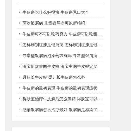
牛皮癣吃什么好得快 牛皮癣忌口大全
两岁银屑病 儿童银屑病可以断根吗
牛皮癣可不可以吃巧克力 牛皮癣可以吃甜品吗
怎样辨别红疹是银屑病 怎样辨别红疹是银屑病还是湿疹
寻常型银屑病泡澡药方有吗 寻常型银屑病用什么药洗
淘宝新款首图牛皮癣 淘宝主图牛皮癣定义
月孩长牛皮癣 婴儿长牛皮癣怎么办
牛皮癣的最初表现 牛皮癣的最初表现症状
得肤宝治疗牛皮癣后怎么停药 得肤宝可以治疗湿疹吗
感染银屑病怎么治疗最好 银屑病是感染了什么病菌