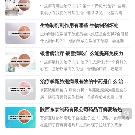
牛皮癣有哪些治疗方法? 第一：双氧水治疗牛皮癣。
双氧水在我们的日常生活中非常常见，此偏方需要
将双氧水稀释，在双氧水中兑入一半水，然后将液
生物制剂副作用有哪些 生物制剂坏处
体涂抹在牛皮癣患处。每天涂抹2至3次。此液体有
一定腐蚀性，使用需注意。第二：大蒜治疗牛皮
生物制剂在常温下放置后会失效还是会变异?会引起
癣。轻症病人以局部治疗为主。去除诱发因素，如
什么副作用? 1、但如果放在常温下储存，会逐渐失
慢性扁桃腺炎、上呼吸道感染。有明...
去活性，而一旦失去活性，就会导致降低血糖的功
银雪病治疗 银雪病吃什么能提高免疫力
能下降。另外，司美格鲁肽未开封一定要冷藏储
存，不要冷冻，因为放到冷冻层可能会导致成分变
牛皮癣最好的治疗方法 治疗牛皮癣保持一个良好的
质，减弱其降糖的作用。2、只要在室温下存放即
心态，是治疗该病的关键，合理的用药，还是可以
可。因为糖类制剂在温度过低的环境...
降低其复发几率的。用药时应注意：不可片面追求
治疗掌跖脓疱病最有效的中药是什么 治疗
近期疗效。西医治疗虽然快捷，但是容易复发。选
掌跖脓疱病最有效的中药是什么名字
用中医治疗比较好。第一：双氧水治疗牛皮癣。双
掌跖脓疱病偏方 病情分析：掌跖脓疱病为慢性皮肤
氧水在我们的日常生活中非常常见，此偏方需要将
病，病程有反复发作趋向，目前考虑与免疫，感
双氧水稀释，在双氧水中兑入一半水，...
染，局部过敏有关。---专业症状说明如下：周期性
陕西东泰制药有限公司药品百癣夏塔热胶
地出现深在的小脓疱，伴有不同程度瘙痒，夏季出
囊 东泰百癣夏塔热片说明书
汗增多时、植物神经功能紊乱时，以及月经前期会
百癣夏塔热胶囊吃了会拉肚子么 1、所以，如果患者
加重。这种病就叫做掌跖脓疱病。笔者为掌跖脓疱
在服用了百癣夏塔热片之后出现了拉肚子的现象，
病定的治疗用药顺序：一．第一线用...
说明患者胃寒，是不适合再使用百癣夏塔热片的，