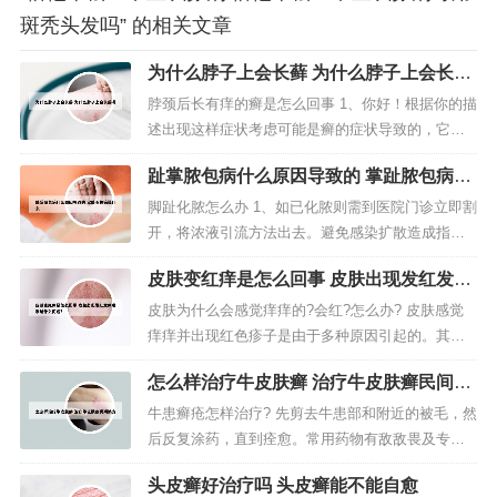
斑秃头发吗” 的相关文章
为什么脖子上会长藓 为什么脖子上会长藓
呢
脖颈后长有痒的癣是怎么回事 1、你好！根据你的描
述出现这样症状考虑可能是癣的症状导致的，它一
般的主要是真菌的感染导致的。2、可能是 神经性皮
趾掌脓包病什么原因导致的 掌趾脓包病是
炎 ，建议您的 正规医院 找专业 皮肤科医生 进行诊
什么
治。以下是神经性皮炎的临床表现和治疗方法，希
脚趾化脓怎么办 1、如已化脓则需到医院门诊立即割
望对你有所帮助。神经性皮炎是一种皮肤功能障碍
开，将浓液引流方法出去。避免感染扩散造成指骨
性疾病，具有明显的...
骨髓炎。2、狗狗脚趾缝红肿化脓可能是由感染引起
皮肤变红痒是怎么回事 皮肤出现发红发痒
的。首先，你需要确保狗狗的脚趾缝保持清洁和干
现象是什么问题?
燥。你可以用温水和无刺激性的消毒液轻轻清洁患
皮肤为什么会感觉痒痒的?会红?怎么办? 皮肤感觉
处，然后用干净的纱布轻轻擦干。接下来，你可以
痒痒并出现红色疹子是由于多种原因引起的。其中
使用抗菌药膏或者抗菌喷雾剂来帮...
最常见的原因是皮肤过敏或刺激。这种情况下，身
怎么样治疗牛皮肤癣 治疗牛皮肤癣民间偏
体的免疫系统会对某些物质或环境做出反应，皮肤
方
就会出现瘙痒和红肿的现象。皮肤干燥也是引起瘙
牛患癣疮怎样治疗? 先剪去牛患部和附近的被毛，然
痒的常见原因之一。皮肤红痛痒是一种常见的皮肤
后反复涂药，直到痊愈。常用药物有敌敌畏及专用
问题，可能由多种原因引起，如过敏...
药物。用大地维新片进行内驱虫。还可以药浴病
头皮癣好治疗吗 头皮癣能不能自愈
牛。治牛血尿取鲜侧柏120克捣烂取汁，海砂40克研