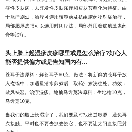
症性皮肤病，以阵发性皮肤瘙痒和皮肤苔藓化为特征。由
于瘙痒剧烈，治疗可选用镇静药及抗组胺药物对症治疗，
局部肥厚皮损可以选用封闭疗法，局部外用糖皮质激素药
膏等治疗。
头上脸上起湿疹皮疹哪里或是怎么治疗?好心人
能否提供偏方或是告知国内有...
苍耳子法原料：鲜苍耳子60克。做法：将新鲜的苍耳子放
入煮锅中，加适量清水煎煮后，取药汁擦洗患处。功效：
散风祛湿。治疗湿疹。地榆马齿苋法原料：生地榆10克，
马齿苋10克。
当我们的脸上长湿疹了，我们要及时找出过敏源，避免再
次接触。平时也不要去抓去挠它，也不要让太阳直接照射