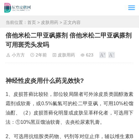
当前位置：
首页
>
皮肤用药
> 正文内容
倍他米松二甲亚砜搽剂 倍他米松二甲亚砜搽剂
可用斑秃头发吗
小方方
2年前
皮肤用药
623
神经性皮炎用什么药见效快?
1、皮损苔藓比较轻，部位较局限者可外涂皮质类固醇激素
霜剂或软膏，或0.5%氟氢可的松二甲亚砜，可用10%松馏
油酊、（2）皮损苔藓化明显或皮肤呈革样化者，可选用下
法：①10%黑豆馏油软膏、去炎松尿素乳膏。
2、可选用抗组胺类药物、钙剂等对症止痒，辅以维生素B