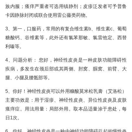
族内服；瘙痒严重者可选用镇静剂；皮疹泛发者可予普鲁
卡因静脉封闭或联合使用雷公藤类药物。
3、第一，口服药，常用的有复合维生素b、维生素c、葡萄
糖酸钙、谷维素等，此外还有氯苯那敏、氯雷他定、西替
利嗪等。
4、问题分析： 您好，神经性皮炎是一种皮肤功能障碍性
疾病，多发生在颈后部或其两侧、肘窝、腘窝、前臂、大
腿、小腿及腰骶部等。
5、你好！神经性皮炎可以外用糠酸莫米松乳膏（艾洛松）
主要功效是：用于湿疹、神经性皮炎、异位性皮炎及皮肤
瘙痒症。用法用量：局部外用。取本品适量涂于患处，每
日1次。
6、你好，神经性皮炎是一种由神经功能障碍引起的慢性炎