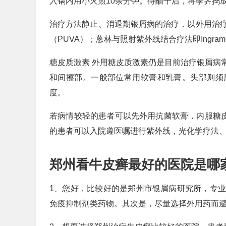
入锅内用小火煎10余分钟。待醋干后，将荸荠捣
治疗方法静止、消退期银屑病的治疗，以外用治
（PUVA）；蒽林与照射紫外线结合疗法即Ingra
糖皮质激素 外用糖皮质激素仍是目前治疗银屑病
和间擦部。一般部位常用软膏和乳膏。头部则须
度。
若病情较轻的患者可以先外用抗菌软膏，内服糖
的患者可以入院遵医嘱进行紫外线，光化学疗法
郑州看牛皮癣最好的医院是哪
1、您好，比较好的是郑州市银屑病研究所，专
免疫抑制剂类药物。其次是，尽量选择外用药而