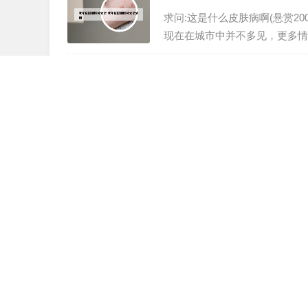
求问:这是什么皮肤病啊(悬赏20
现在在城市中并不多见，更多情
瘙痒更为普遍。 血虚风燥型皮
症”。红斑皮肤病，一般是指...
常见皮肤病种类图片 常见
皮肤瘙痒就是牛皮癣?不一定,这5
皮肤的损害部位主要在患者四肢
表面会有一些鳞屑出现，鳞屑的
炎、湿疹、牛皮癣等皮肤病大多数
卡泊三醇哪个牌子好用 卡
萌尔夫比卡泊三醇软膏好在哪 
没效果。医生说他卡西醇比较温
三醇软膏具有较高的耐受性，因
选药物。白癜风治疗等目标是控制
皮肤病咨询医生免费 皮肤
手机看病的软件哪个好?医生ap
全球独角兽榜”。平安好医生平
最非常专业的医疗服务，不要排