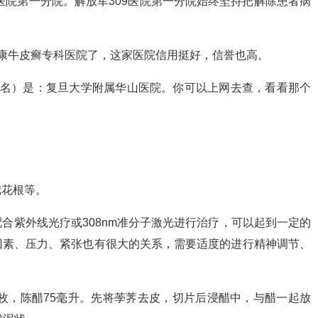
医院第一分院。解放军309医院第一分院始终坚持把解除患者病
康牛皮癣专科医院了，这家医院信用挺好，信誉也高。
有名）是：复旦大学附属华山医院。你可以上网去查，看看那个
把花根等。
合紫外线光疗或308nm准分子激光进行治疗，可以起到一定的
因素、压力、紧张也有很大的关系，需要适度的进行精神调节、
0枚，陈醋75毫升。先将荸荠去皮，切片后浸醋中，与醋一起放