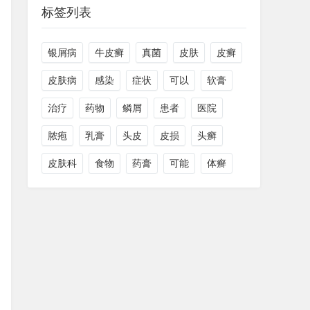
标签列表
银屑病
牛皮癣
真菌
皮肤
皮癣
皮肤病
感染
症状
可以
软膏
治疗
药物
鳞屑
患者
医院
脓疱
乳膏
头皮
皮损
头癣
皮肤科
食物
药膏
可能
体癣