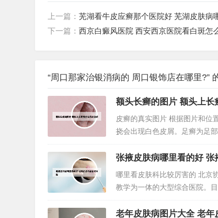
上一篇：
芜湖看牛皮应癣那个医院好 芜湖皮肤病
下一篇：
西京白癜风医院 西安西京医院看白斑怎
“周口那家治银消病的 周口银饰店在哪里?” 
额头长癣的图片 额头上长
皮癣的真实图片 根据图片和位
挠会出现白色皮屑。足癣为足部
病重，冬春病减。皮肤受损，真
立马跑开了，家长也没有坚持擦干
张掖皮肤病哪里看的好 张
哪里看皮肤科比较厉害的 北京
教学为一体的大型综合医院。目
医科大学附属第一医院、中南大
院、中南大学湘雅医院。上海皮肤
老年皮肤病图片大全 老年