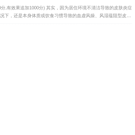
0分,有效果追加1000分) 其实，因为居住环境不清洁导致的皮肤炎症
况下，还是本身体质或饮食习惯导致的血虚风燥、风湿蕴阻型皮肤
肤瘙痒多见于老年人，一般将老年人皮肤瘙痒称为“老年性皮肤瘙痒
皮肤病图谱
种皮肤病容易混淆,认清楚对症治疗_百度... 玫瑰糠疹 玫瑰糠疹对
以及躯干，皮肤损害的长轴通常与皮纹的纹路是一致的。患者皮肤
主要特点是薄并且细小的。另一种则是皮肤本身的疾病，例如：皮
...
泊三醇哪个品牌好
这个确实不含激素，刚开始用的时候，抹完了没什么感觉，还以为
和，让我坚持用了一段时间，效果还是不错的，安全性也好。卡泊
其吸收少，不良反应小，可长期使用，不失为银屑病外用治疗的首
皮损发展，促...
病线上咨询
p排行榜 好大夫在线是中国领先的互联网医疗平台，多次入选“胡润
安好医生app是一个医疗健康服务软件，平安好医生为广大网友提供
队、不要挂号，安全、有效、专业让你随时随地的问诊医生，让你