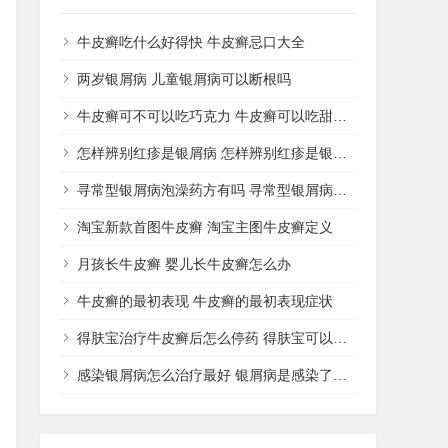
牛皮癣吃什么好得快 牛皮癣忌口大全
两岁银屑病 儿童银屑病可以断根吗
牛皮癣可不可以吃巧克力 牛皮癣可以吃甜品吗
怎样辨别红疹是银屑病 怎样辨别红疹是银屑病还是湿疹
寻常型银屑病泡澡药方有吗 寻常型银屑病用什么药洗
淘宝新款首图牛皮癣 淘宝主图牛皮癣定义
月孩长牛皮癣 婴儿长牛皮癣怎么办
牛皮癣的最初表现 牛皮癣的最初表现症状
得肤宝治疗牛皮癣后怎么停药 得肤宝可以治疗湿疹吗
感染银屑病怎么治疗最好 银屑病是感染了什么病菌