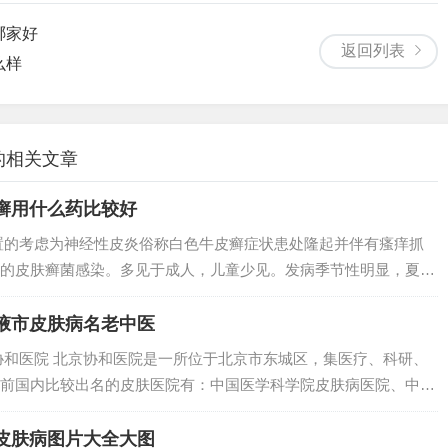
哪家好
返回列表
么样
的相关文章
癣用什么药比较好
置的考虑为神经性皮炎俗称白色牛皮癣症状患处隆起并伴有瘙痒抓
的皮肤癣菌感染。多见于成人，儿童少见。发病季节性明显，夏秋
菌很容易入侵，或是洗澡经常没有吹干，有的狗狗就是洗完澡后就
，长此以往，...
掖市皮肤病名老中医
协和医院 北京协和医院是一所位于北京市东城区，集医疗、科研、
前国内比较出名的皮肤医院有：中国医学科学院皮肤病医院、中国
学湘雅二医院、空军军医大学西京医院、安徽医科大学第一附属医
科哪家医院...
皮肤病图片大全大图