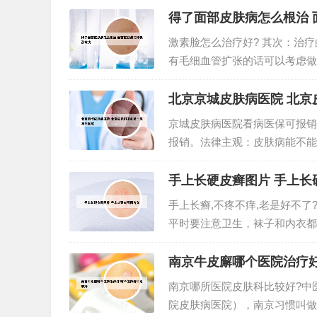
得了面部皮肤病怎么根治 
激素脸怎么治疗好? 其次：治
有毛细血管扩张的话可以考虑做
热解毒消炎的药物从提内调理。
到非常多消费者喜欢和好评。正确
北京京城皮肤病医院 北京
京城皮肤病医院看病医保可报销
报销。法律主观：皮肤病能不能
单位，你平时按时缴足的社会保
费的费用不高或者没有入院治疗的
手上长硬皮癣图片 手上长
手上长癣,不疼不痒,老是好不了
平时要注意卫生，袜子和内衣都
生活中养成一个良好的生活习惯
活中的脚盆等等同样的也不能乱用
南京牛皮廨哪个医院治疗好
南京哪所医院皮肤科比较好?中
院皮肤病医院），南京习惯叫做