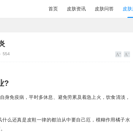
首页
皮肤资讯
皮肤问答
皮肤
炎
554
业?
种自身免疫病，平时多休息、避免劳累及着急上火，饮食清淡，
风什么还真是皮鞋一律的都治从中要自己厄，模糊作用橘子水
疗。