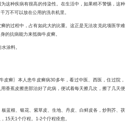
因为这种疾病有很高的传染性。在生活中，如果稍不警惕，这种
，千万不可以放在公用的洗衣机里。
皮癣的过程中，占有如此大的比重。这正是无法攻克此项医学难
自身的抗病能力来抵御牛皮癣。
防水涂料。
了牛皮癣〗本人患牛皮癣病30多年，看过中医、西医，住过院，
人用香蕉皮擦患部治好了此病，便试着每天擦几次，擦了几天便
、板蓝根、银花、紫草皮、生地、丹皮、白鲜皮各，炒荆芥、茯
，15天1个疗程。1-2个疗程痊愈。