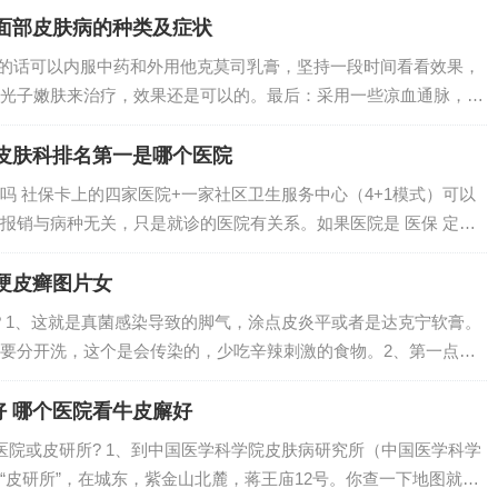
面部皮肤病的种类及症状
疗的话可以内服中药和外用他克莫司乳膏，坚持一段时间看看效果，
光子嫩肤来治疗，效果还是可以的。最后：采用一些凉血通脉，清
医科大学教授建议使用素见敏感肌修护乳，效果最好，这款产品受
的饮食习惯...
皮肤科排名第一是哪个医院
吗 社保卡上的四家医院+一家社区卫生服务中心（4+1模式）可以
报销与病种无关，只是就诊的医院有关系。如果医院是 医保 定点
障，就可以享受医保。皮肤病一般情况下医保可以报销的，但是花
一般不...
硬皮癣图片女
? 1、这就是真菌感染导致的脚气，涂点皮炎平或者是达克宁软膏。
要分开洗，这个是会传染的，少吃辛辣刺激的食物。2、第一点：
，不要和他人共穿同样的鞋袜，毛巾、浴巾等等，也不能共用，生
，要常...
 哪个医院看牛皮廨好
医院或皮研所? 1、到中国医学科学院皮肤病研究所（中国医学科学
“皮研所”，在城东，紫金山北麓，蒋王庙12号。你查一下地图就行