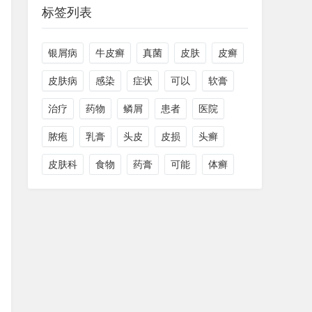
标签列表
银屑病
牛皮癣
真菌
皮肤
皮癣
皮肤病
感染
症状
可以
软膏
治疗
药物
鳞屑
患者
医院
脓疱
乳膏
头皮
皮损
头癣
皮肤科
食物
药膏
可能
体癣