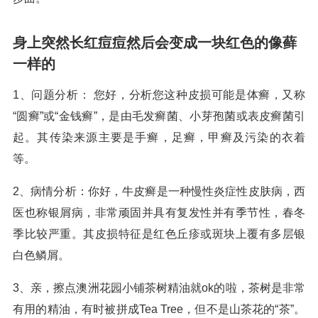
身上突然长红痘痘然后会变成一块红色的像藓
一样的
1、问题分析： 您好，分析您这种皮损可能是体癣，又称
“圆癣”或“金钱癣”，是由毛发癣菌、小芽孢菌或表皮癣菌引
起。其传染来源主要是手癣，足癣，甲癣及污染的衣着
等。
2、病情分析：你好，牛皮癣是一种慢性炎症性皮肤病，西
医也称银屑病，非常顽固并具有复发性并有季节性，春冬
季比较严重。其皮损特征是红色丘疹或斑块上覆有多层银
白色鳞屑。
3、亲，擦点澳洲花园小铺茶树精油就ok的啦，茶树是非常
有用的精油，有时被拼成Tea Tree，但不是山茶花的“茶”。