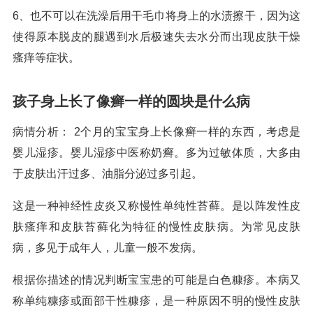
6、也不可以在洗澡后用干毛巾将身上的水渍擦干，因为这
使得原本脱皮的腿遇到水后极速失去水分而出现皮肤干燥
瘙痒等症状。
孩子身上长了像癣一样的圆块是什么病
病情分析： 2个月的宝宝身上长像癣一样的东西，考虑是
婴儿湿疹。婴儿湿疹中医称奶癣。多为过敏体质，大多由
于皮肤出汗过多、油脂分泌过多引起。
这是一种神经性皮炎又称慢性单纯性苔藓。是以阵发性皮
肤瘙痒和皮肤苔藓化为特征的慢性皮肤病。为常见皮肤
病，多见于成年人，儿童一般不发病。
根据你描述的情况判断宝宝患的可能是白色糠疹。本病又
称单纯糠疹或面部干性糠疹，是一种原因不明的慢性皮肤