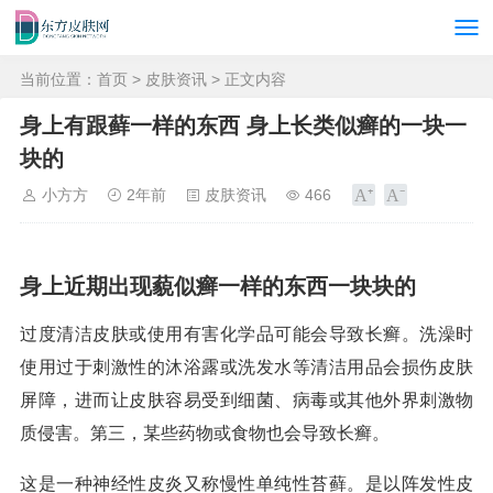
当前位置：
首页
>
皮肤资讯
> 正文内容
身上有跟藓一样的东西 身上长类似癣的一块一
块的
小方方
2年前
皮肤资讯
466
身上近期出现藐似癣一样的东西一块块的
过度清洁皮肤或使用有害化学品可能会导致长癣。洗澡时
使用过于刺激性的沐浴露或洗发水等清洁用品会损伤皮肤
屏障，进而让皮肤容易受到细菌、病毒或其他外界刺激物
质侵害。第三，某些药物或食物也会导致长癣。
这是一种神经性皮炎又称慢性单纯性苔藓。是以阵发性皮