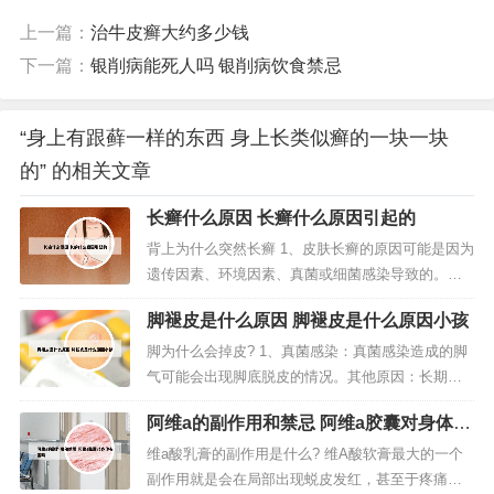
上一篇：
治牛皮癣大约多少钱
下一篇：
银削病能死人吗 银削病饮食禁忌
“身上有跟藓一样的东西 身上长类似癣的一块一块
的” 的相关文章
长癣什么原因 长癣什么原因引起的
背上为什么突然长癣 1、皮肤长癣的原因可能是因为
遗传因素、环境因素、真菌或细菌感染导致的。皮
肤长癣的原因主要是根据病因以及癣的种类来判
脚褪皮是什么原因 脚褪皮是什么原因小孩
断。牛皮癣一般是由环境因素、遗传因素、自身免
疫导致的皮肤病。2、干燥的冬季气候可能是导致皮
脚为什么会掉皮? 1、真菌感染：真菌感染造成的脚
肤干燥和出现长癣的一个主要原因。在寒冷的气温
气可能会出现脚底脱皮的情况。其他原因：长期摩
下，空气中的湿度变低，这会导致皮...
擦刺激、过度运动等原因也可能导致脚底脱皮。2、
阿维a的副作用和禁忌 阿维a胶囊对身体有
体内缺乏维生素导致患者出现脚脱皮症状 除了患上
害吗
脚气和出脚汗容易出现脚脱皮以外，如果体内缺乏
维a酸乳膏的副作用是什么? 维A酸软膏最大的一个
了维生素C等微量元素的话，他同样也会导致患者脚
副作用就是会在局部出现蜕皮发红，甚至于疼痛的