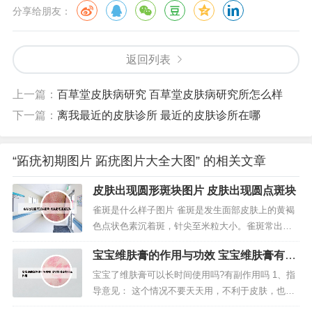
分享给朋友：
返回列表
上一篇：
百草堂皮肤病研究 百草堂皮肤病研究所怎么样
下一篇：
离我最近的皮肤诊所 最近的皮肤诊所在哪
“跖疣初期图片 跖疣图片大全大图” 的相关文章
皮肤出现圆形斑块图片 皮肤出现圆点斑块
雀斑是什么样子图片 雀斑是发生面部皮肤上的黄褐
色点状色素沉着斑，针尖至米粒大小。雀斑常出现
于前额、鼻梁和脸颊等处，偶尔也会出现于颈部、
宝宝维肤膏的作用与功效 宝宝维肤膏有什
肩部、手背等处。为常染色体显性遗传，尤以夏季
么作用
重，病变的发展与日晒有关。色斑只是一个笼统的
宝宝了维肤膏可以长时间使用吗?有副作用吗 1、指
概念，它们都有一些共同的特征，那就是肤色偏
导意见： 这个情况不要天天用，不利于皮肤，也是
深、不均匀，随色素沉着的程度和位置的...
会有一定的副作用，需要根据你的情况对症治疗