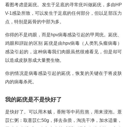
看图考虑是跖疣。发生于足底的寻常疣叫做跖疣，多由HP
V-1感染所致，可以发生于足底的任何部分，但以足部压力
点，特别是跖骨的中部为多。
你得的不是鸡眼，而是hpv病毒感染引起的甲周疣。跖疣、
鸡眼和跰趾的区别 跖疣是由hpv病毒（人类乳头瘤病毒）
感染引起的，这种病毒我们肉眼虽然很难看见，但是却可
以造成皮肤形成大量赘生物。
你的情况是病毒感染引起的跖疣，恢复的关键在于将皮肤
内的病毒杀死。
我的跖疣是不是快好了
是快好了。可以用木贼，香附等中药煎熬，用来浸泡。薏
苡仁粥：取薏苡仁50g，择去杂质，淘洗干净，加水适量，