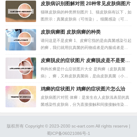
皮肤病识别图解对照 20种常见皮肤病图片
的。2、我建议维皮膏最好是不要经常使用，除了皮
肤有问题的时候。3、病情分析： 一般来来说，最好
猫咪皮肤病的种类辨别图片 1、猫皮肤病有以下，如
不要超过7天的。 指导意见： 如果一停药就复发，
图所示：真菌皮肤病（可传染）。细菌感染（可传
建议还是再次回去复查看...
染）。过敏（不可传染）。具体症状介绍如下：真
皮肤病癣图 皮肤病癣的种类
菌皮肤病（可传染）。2、猫癣 猫癣是一种常见的猫
皮肤病，多见于营养不良和体弱多病的猫，感染猫
请问这是不是皮癣 1、皮癣它指的是由真菌感染引起
的真菌有2种，即犬小孢子菌和须毛癣菌，98%是犬
的癣，我们就用抗真菌的药物或者是内服或者是外
小孢子菌，随着病的演变，...
用的药物来治疗。2、这是一个导致皮肤长癣的基础
皮癣脱皮的症状图片 皮癣脱皮是不是要好
因素。不注意卫生：平时生活中不注意卫生是导致
了
皮肤感染致病菌而引起癣的主要因素，比如有些人
狗狗长癣是什么症状图片大全 是狗癣（皮肤真菌
平时没有勤换洗衣服，就非常容易导致皮肤被致病
病）。癣，又称皮肤真菌病，是由皮肤真菌（小孢
菌感染。3、典型的`面癣诊断当...
子菌属和毛癣菌属）侵入皮肤被毛和爪部，寄生或
鸡癣的症状图片 鸡癣的症状图片怎么治
腐生于表皮，角质，被毛和爪部的角质蛋白组织中
所引起的一种真菌性传染病。皮肤受损，真菌很容
皮肤病图片对照 体癣：是发生在人皮肤浅表层的真
易入侵，或是洗澡经常没有吹干，有的狗狗就是洗
菌感染性皮肤病，分为直接接触和间接接触传染。
完澡后就立马跑开了，家长也没有坚持擦...
主要表现为红色斑块、干鳞湿硬、皮肤瘙痒、多环
重叠。银屑病图片 人体100种皮肤病对照图片：银
屑病 银屑病是一种自身免疫性疾病。症状通常包括
版权所有 Copyright © 2023-2030 sc-eart.com All rights reserve |
皮肤发痒，覆盖鳞屑的斑块。受银屑病影响的皮肤
蜀ICP备06021086号-1