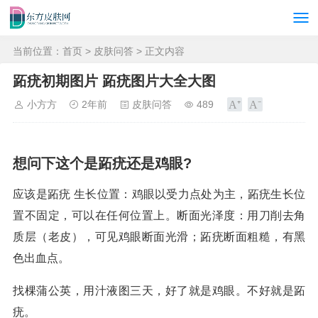
当前位置：
首页
>
皮肤问答
> 正文内容
跖疣初期图片 跖疣图片大全大图
小方方
2年前
皮肤问答
489
想问下这个是跖疣还是鸡眼?
应该是跖疣 生长位置：鸡眼以受力点处为主，跖疣生长位
置不固定，可以在任何位置上。断面光泽度：用刀削去角
质层（老皮），可见鸡眼断面光滑；跖疣断面粗糙，有黑
色出血点。
找棵蒲公英，用汁液图三天，好了就是鸡眼。不好就是跖
疣。