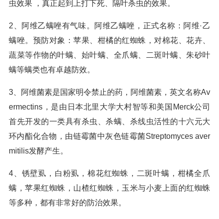
虫效果 ，真正起到上打下死、隔叶杀虫的效果。
2、阿维乙螨唑有气味。阿维乙螨唑，正式名称：阿维·乙
螨唑。预防对象：苹果、柑橘的红蜘蛛，对棉花、花卉、
蔬菜等作物的叶螨、始叶螨、全爪螨、二斑叶螨、朱砂叶
螨等螨类也有卓越防效。
3、阿维菌素是国家明令禁止的药，阿维菌素，英文名称Av
ermectins，是由日本北里大学大村智等和美国Merck公司
首先开发的一类具有杀虫、杀螨、杀线虫活性的十六元大
环内酯化合物，由链霉菌中灰色链霉菌Streptomyces aver
mitilis发酵产生。
4、锈壁虱，白粉虱，棉花红蜘蛛，二斑叶螨，柑橘全爪
螨，苹果红蜘蛛，山楂红蜘蛛，玉米与小麦上面的红蜘蛛
等多种，都有非常好的防治效果。