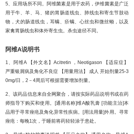
5、应用场所不同。阿维菌素是用于农药，伊维菌素是广泛
用于牛、羊、马、猪的胃肠道线虫、肺线虫和寄生节肢动
物，犬的肠道线虫，耳螨、疥螨、心丝虫和微丝蚴，以及
家禽胃肠线虫和体外寄生虫。杀虫途径不同。
阿维A说明书
1、阿维A 【外文名】Acitretin ，Neotigason 【适应症】
严重银屑病及角化不良症 【用量用法】 成人 开始剂量25-3
0mg/日，2－4周后可根据需要增加剂量。
2、该药品信息来自全网聚合，请按实际药品说明书或在药
师指导下购买和使用。[通用名称]维A酸乳膏 [功能主治]本
品用于寻常痤疮及角化异常性疾病。[用法用量]外用。寻常
痤疮：每晚1次，于睡前将药轻轻涂于患处。