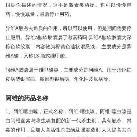
根据你描述的情况，这不是激素类药物。也可以慢慢停
药，慢慢减量，最后停止用药。
异维A酸有去角质的作用，所以可以使用，但是期间需要停
止服用。异维a酸软胶囊属于激素药吗 异维A酸软胶囊为深
棕色软胶囊，内容物为橙黄色油状混悬液。 主要成分是异
维A酸，又称13-顺式维甲酸。
阿维A胶囊属于维甲酸类，主要成分是阿维A。用于治疗红
皮病型银屑病、脓疱型银屑病、角化性皮肤病等。
阿维的药品名称
1、阿维噻虫嗪，正式名称：阿维·噻虫嗪。阿维·噻虫嗪是
由阿维菌素与噻虫嗪复配的新一代杀虫剂，具有触杀、胃
毒的作用，且加人高活性杀虫酶及强渗透剂 大大提高其杀