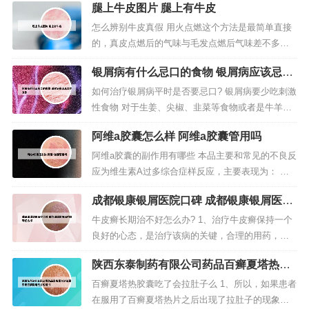
腿上牛皮图片 腿上有牛皮
怎么辨别牛皮真假 用火点燃这个方法是最简单直接
的，真皮点燃后的气味与毛发点燃后气味差不多，
燃烧后不结疙瘩，用手指能捏成粉磨；假皮点燃后
银屑病有什么忌口的食物 银屑病应该忌口
发出刺鼻的气味，燃烧后结成疙瘩。头层牛皮头层
的食物
牛皮有明显的皮革花纹，毛孔，柔软舒适有质感，
如何治疗银屑病平时是否要忌口? 银屑病要少吃刺激
但是并不是很光亮。通常头层牛皮会被加工成“荔枝
性食物 对于生姜、尖椒、韭菜等食物或者是牛羊肉
纹”，此类产品是牛皮中的上品。肉...
等食物最好不要吃，银屑病属于一种顽固性的皮肤
阿维a胶囊怎么样 阿维a胶囊管用吗
疾病，也被称为牛皮癣，同时牛皮癣患者还要忌喝
饮料、绿豆汤、咖啡，吃冷饮等。银屑病基本上是
阿维a胶囊的副作用有哪些 本品主要和常见的不良反
无法摆脱的。你好，银屑病患者的饮食的主要原则
应为维生素A过多综合症样反应，主要表现为： 皮
是：忌酒、忌海鲜、忌辛辣。银屑...
肤：瘙痒、感觉过敏、光过敏、红斑、干燥、鳞
成都银康银屑医院口碑 成都银康银屑医院
屑、甲沟炎等。 粘膜：唇炎、鼻炎、口干等。 眼：
口碑怎么样
眼干燥、结膜炎等。本品主要和常见的不良反应为
牛皮癣长期治不好怎么办? 1、治疗牛皮癣保持一个
维生素A过多综合症样反应，主要表现为：皮肤：瘙
良好的心态，是治疗该病的关键，合理的用药，还
痒、感觉过敏、光过敏、红斑...
是可以降低其复发几率的。用药时应注意：不可片
陕西东泰制药有限公司药品百癣夏塔热胶
面追求近期疗效。西医治疗虽然快捷，但是容易复
囊 东泰百癣夏塔热片说明书
发。选用中医治疗比较好。2、病情分析：外用药物
百癣夏塔热胶囊吃了会拉肚子么 1、所以，如果患者
治疗；目前市面上这类药物很多，大多以激素类为
在服用了百癣夏塔热片之后出现了拉肚子的现象，