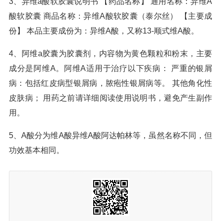
3、异维a酸软胶囊说明书 【药品名称】 通用名称：异维A
酸软胶囊 商品名称：异维A酸软胶囊（泰尔丝） 【主要成
份】 本品主要成份为：异维A酸，又称13-顺式维A酸。
4、阿维a胶囊为胶囊剂，内容物为黄色颗粒和粉末，主要
成分是阿维A。阿维A适用于治疗以下疾病： 严重的银屑
病：包括红皮病型银屑病，脓疱性银屑病等。 其他角化性
皮肤病； 用药之前请详细阅读使用说明书，避免产生副作
用。
5、A酸分为维A酸异维A酸阿达帕林等，虽然名称不同，但
功效基本相同。