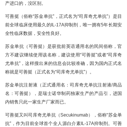
产进口的，没区别。
可善挺（俗称“苏金单抗”，正式名为“司库奇尤单抗”）是目
前全球临床使用最久的IL-17A抑制剂，唯一拥有5年长期安
全性临床数据，安全性良好。
苏金单抗（可善挺）是获批前英语通用名的民间俗称，官
方不建议继续使用该名称，建议使用“可善挺”或者“司库奇
尤单抗”，这样搜出来的信息会比较准确，因为国内正式名
称就是可善挺（正式名为“司库奇尤单抗”）。
苏金单抗注射液（正式通用名：司库奇尤单抗注射液/商品
名：可善挺），是瑞士诺华制药独家生产的产品引，进国
内销售只此一家生产厂家而已。
可善挺又叫司库奇尤单抗（Secukinumab），俗称“苏金单
抗”，作为目前全球首个全人源白介素IL-17A抑制剂。可善