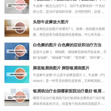
廨是什么
牛皮癣一般怎么治疗? 1、治疗牛皮癣保持一个良好
的心态，是治疗该病的关键，合理的用药，还是可
以降低其复发几率的。用药时应注意：不可片面追
头部牛皮癣放大图片
求近期疗效。西医治疗虽然快捷，但是容易复发。
选用中医治疗比较好。2、外用药的治疗，包括外用
头皮癣的症状图片有哪些? 1、黄癣：致病菌为黄癣
糖皮质激素的软膏或霜剂，这些糖皮质激素的药
菌。典型损害为碟形硫磺色黄癣痂，中心有毛发贯
物，要避免用于面部以及皮肤薄嫩部...
穿，发无光泽，参差不齐。可形成萎缩性瘢痕。这
白色癣的图片 白色癣的症状和治疗方法
种头癣可造成永久性秃发。白癣：致病菌为小孢子
菌。常呈圆形或不规则形之灰白色鳞屑性斑片。2、
这是什么癣 1、铜钱癣。铜钱癣也称钱币状皮炎，又
头皮癣是一种常见的头皮疾病，症状主要表现为头
称“金钱癣”、“铜钱癣”“环癣”、“笔管癣”、“荷叶癣”
皮出现细小白皮，呈片状分布，严...
等。一种圆币形，有水泡，结痂，鳞屑和通常伴有
脚底银屑病图片 脚部银屑病图片
皮肤瘙痒等特征的慢性皮炎。2、这是葫芦藓。它是
一种苔藓类植物，是葫芦藓科葫芦藓属的。这种植
牛皮癣牛皮癣-什么是牛皮癣及图片 1、牛皮癣（Ps
物喜欢阴冷潮湿的地方，一直生长在背阳处的潮湿
oriasis）是一种常见的慢性皮肤病，又称银屑病。
的墙角，树干等。葫...
其特征是出现大小不等的丘疹，红斑，表面覆盖着
银屑病治疗全国哪家医院治疗最好 银屑病
银白色鳞屑，边界清楚，好发于头皮、四肢伸侧及
治疗医院排名
背部。男性多于女性。春冬季节容易复发或加重，
哪里可以治疗银屑病?治疗银屑病去哪里好? 治疗银
而夏秋季多缓解。2、就是牛皮癣，是一种原因不明
屑病有很多的方法，但是每个的具体情况都是不一
并易复发的慢性皮肤病...
样的，你可以去湖南省消防总队医院牛皮癣治疗基