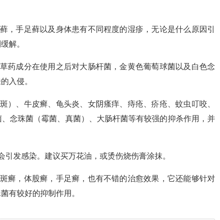
斑藓，手足藓以及身体患有不同程度的湿疹，无论是什么原因引
到缓解。
中草药成分在使用之后对大肠杆菌，金黄色葡萄球菌以及白色念
肤的入侵。
汗斑）、牛皮癣、龟头炎、女阴瘙痒、痔疮、疥疮、蚊虫叮咬、
菌、念珠菌（霉菌、真菌）、大肠杆菌等有较强的抑杀作用，并
会引发感染。建议买万花油，或烫伤烧伤膏涂抹。
花斑癣，体股癣，手足癣，也有不错的治愈效果，它还能够针对
珠菌有较好的抑制作用。