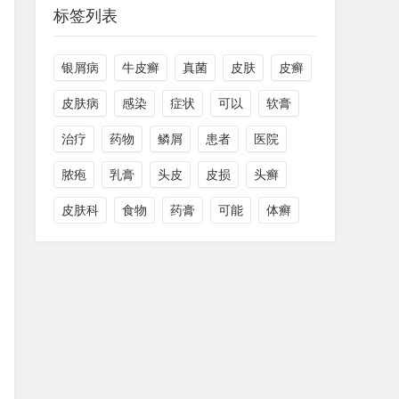
标签列表
银屑病
牛皮癣
真菌
皮肤
皮癣
皮肤病
感染
症状
可以
软膏
治疗
药物
鳞屑
患者
医院
脓疱
乳膏
头皮
皮损
头癣
皮肤科
食物
药膏
可能
体癣