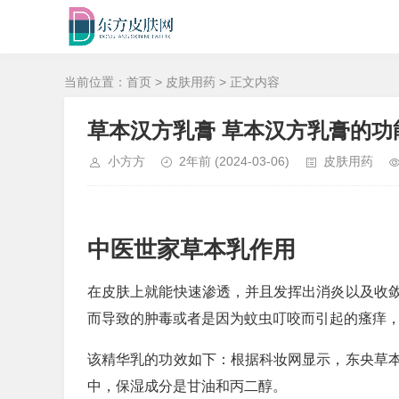
当前位置：
首页
>
皮肤用药
> 正文内容
草本汉方乳膏 草本汉方乳膏的功
小方方
2年前
(2024-03-06)
皮肤用药
中医世家草本乳作用
在皮肤上就能快速渗透，并且发挥出消炎以及收
而导致的肿毒或者是因为蚊虫叮咬而引起的瘙痒
该精华乳的功效如下：根据科妆网显示，东央草
中，保湿成分是甘油和丙二醇。