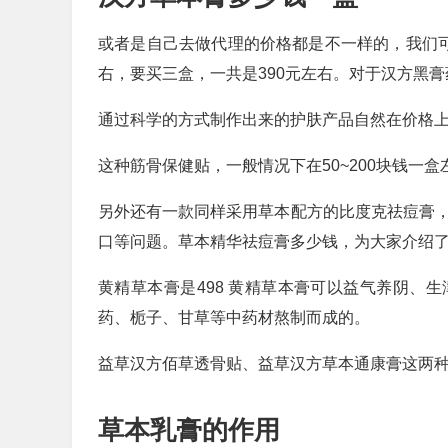
或者是自己去做代理的价格都是不一样的，我们可
右，要买三盒，一共是390元左右。对于汉方黑
通过科学的方式制作出来的护肤产品自然在价格
这种筋骨保健贴，一般情况下在50~200块钱一盒
另外还有一款同样采用草本配方的比度克祛痘膏，
口等问题。草本精华祛痘膏多少钱，为大家介绍
黄精草本膏是498 黄精草本膏可以益气养阴、
药、栀子、甘草等中药材熬制而成的。
益草汉方佰草透骨贴、益草汉方草本通康膏这两
草本乳膏的作用