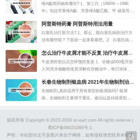
大小，底部浸润明显，边缘清楚，周围有炎症红
维A酸类药物有哪些? 1、第三代（1980年～1996
晕。2、患头皮牛皮癣后头屑明显增多也是其明显的
年）包括芳香维A酸、芳香维A酸乙酯、甲 磺基芳香
症状，同时头皮上还会出现带状...
维A酸等，几乎同时推出的药物还有阿达帕林和他扎
阿普斯特药膏 阿普斯特用法用量
罗汀（乙酰维A酸）。2、目前，市面上常用于治痘
的维A酸类药物有：异维A酸（口服或外用，重度型
白塞氏治疗新方法? 1、那么，眼白塞氏病的治疗方
痘痘）阿达帕林（外用，治疗轻度、中度痘痘）维
法有哪些呢？下面就一起来看看吧。2、白塞氏病的
胺酯（口服或外用...
治疗方法 对症治疗 白塞氏病比较常用的方法就是对
怎么治疗牛皮屑才能不反复 治疗牛皮屑的
症治疗，如果疾病正处于急性活动期，那么应该卧
偏方大全
床休息，如果正在发作的间歇期，应该注意预防复
牛皮屑痊愈以后怎样预防复发 1、谷糠油500毫升加
发。3、上述就是治疗白塞氏病的方式，当发现此疾
入30克水杨酸粉使其溶解在谷糠油中，每日涂抹数
病后，必须要尽快去医院根...
次，用药同时即刻止痒，并有鳞屑脱落。外抹一段
长春生物制剂银血病 2021年生物制剂治疗
时间后，皮损自行平复，再坚持涂抹一段时间后，
银屑病
皮肤颜色恢复成健康皮肤一样的颜色。2、治愈后，
生物制剂,真的适用于所有类型的银屑病吗? 银屑
皮肤恢复正常，预防银屑病的皮损又复出现。3、建
病，生物制剂主要用于重症、难治以及特殊类型银
议改变不良习惯，如吸烟、...
屑病患者。生物制剂对于重度银屑病患者的疗效较
好，可以快速缓解症状，减轻病情。对于那些对传
统治疗无效的银屑病患者，生物制剂是一种较好的
版权所有 Copyright © 2023-2030 sc-eart.com All rights reserve |
选择，可以提高治疗效果。银屑病目前是无法彻底
蜀ICP备06021086号-1
治愈的，常见的治疗都是抑制为主。第...
声明：本站部分文字及图片来自于网络，如有侵权请您联系本站删