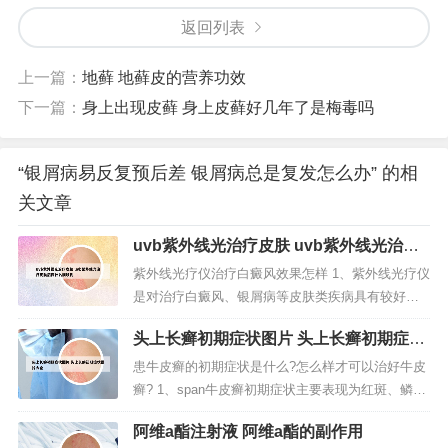
返回列表
上一篇：
地藓 地藓皮的营养功效
下一篇：
身上出现皮藓 身上皮藓好几年了是梅毒吗
“银屑病易反复预后差 银屑病总是复发怎么办” 的相
关文章
uvb紫外线光治疗皮肤 uvb紫外线光治疗
皮肤后搽什么润肤乳
紫外线光疗仪治疗白癜风效果怎样 1、紫外线光疗仪
是对治疗白癜风、银屑病等皮肤类疾病具有较好的
疗效，适合局部病患使用，患者可在医院医生指导
头上长癣初期症状图片 头上长癣初期症状
下治疗。2、-成纤维细胞生长因子等以治疗白癜风。
图片大全
可见，在白癜风的治疗方面，紫外线光疗仪还是有
患牛皮癣的初期症状是什么?怎么样才可以治好牛皮
比较好的治疗效果的。在使用该治疗仪时，希望大
癣? 1、span牛皮癣初期症状主要表现为红斑、鳞
家能够严格按照说明书使用，避...
屑、半透明薄膜、点状出血等，刚开始为皮肤上局
阿维a酯注射液 阿维a酯的副作用
限的红色丘疹或斑丘疹，高出皮肤，有针尖至绿豆