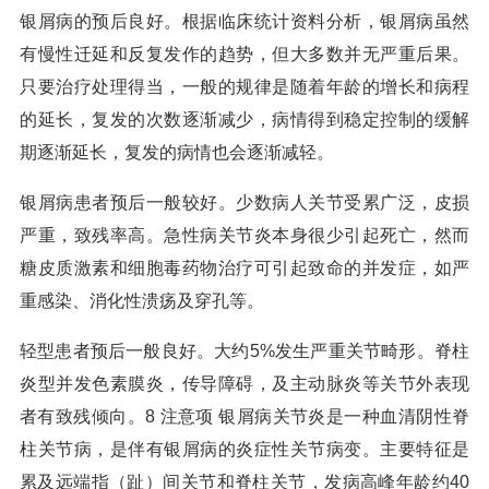
银屑病的预后良好。根据临床统计资料分析，银屑病虽然
有慢性迁延和反复发作的趋势，但大多数并无严重后果。
只要治疗处理得当，一般的规律是随着年龄的增长和病程
的延长，复发的次数逐渐减少，病情得到稳定控制的缓解
期逐渐延长，复发的病情也会逐渐减轻。
银屑病患者预后一般较好。少数病人关节受累广泛，皮损
严重，致残率高。急性病关节炎本身很少引起死亡，然而
糖皮质激素和细胞毒药物治疗可引起致命的并发症，如严
重感染、消化性溃疡及穿孔等。
轻型患者预后一般良好。大约5%发生严重关节畸形。脊柱
炎型并发色素膜炎，传导障碍，及主动脉炎等关节外表现
者有致残倾向。8 注意项 银屑病关节炎是一种血清阴性脊
柱关节病，是伴有银屑病的炎症性关节病变。主要特征是
累及远端指（趾）间关节和脊柱关节，发病高峰年龄约40