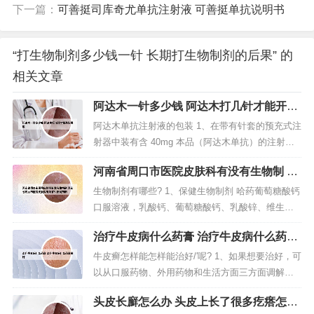
下一篇：
可善挺司库奇尤单抗注射液 可善挺单抗说明书
“打生物制剂多少钱一针 长期打生物制剂的后果” 的
相关文章
阿达木一针多少钱 阿达木打几针才能开始
缓解
阿达木单抗注射液的包装 1、在带有针套的预充式注
射器中装有含 40mg 本品（阿达木单抗）的注射用
溶液。在发泡包装内含有一支带有针套的预充式注
河南省周口市医院皮肤科有没有生物制 河
射器（0.8ml 无菌溶液），附一个酒精棉擦。包装规
南省周口市医院皮肤科有没有生物制剂啊
格：1）1 支/盒，2）2支/盒。2、在冰箱内储存（2~
生物制剂有哪些? 1、保健生物制剂 哈药葡萄糖酸钙
8℃），注射器或药物应保存在包装盒内，不能进行
口服溶液，乳酸钙、葡萄糖酸钙、乳酸锌、维生素
冷冻...
D。瑞卡福抑菌喷剂，主要成分为乳酸、乳酸菌、乳
治疗牛皮病什么药膏 治疗牛皮病什么药膏
酸菌素等。主要功效为抑菌止痒，生殖感染类疾病
最好
的护理。2、医用生物制剂 ：医用生物制剂的生产，
牛皮癣怎样能怎样能治好/′呢? 1、如果想要治好，可
如疫苗，广谱生物制剂等的生产除具有像所有药物
以从口服药物、外用药物和生活方面三方面调解，
生产的要求外，还具有一系...
口服方面建议选择使用枸地氯雷他定胶囊或者盐酸
头皮长廯怎么办 头皮上长了很多疙瘩怎么
氮卓斯汀等抗组胺类的药物，可以最大限度缓解局