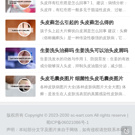
的斑块怎么回事
主要体现在皮肤易瘙痒、手足会皲裂等。银屑病图
头皮痒有红疙瘩是怎么回事? 1、建议：病情分析：
片 人体100种皮肤病对照图片：银屑病 银屑病是一
头皮痒，有红疙瘩一般多见于脂溢性皮炎、过敏等
种自身免疫性疾病。症状通常...
疾病导致。指导意见：可以使用酮康唑软膏等药物
头皮藓怎么引起的 头皮藓怎么得的
治疗，也可以到皮肤科就诊做一下检查，明确诊断
后再进行治疗。平时注意卫生，不要吃辛辣食物。
孩子头上起大片癣状白皮屑是怎么回事 建议：头癣
2、病情分析：你好，你的情况多考虑毛囊炎的问
（俗称癞痢头）是一种传染性极强的皮肤病，它由
题。3、病情分析： 你好，这种情...
真菌感染引起。头癣是头皮和头发的浅部真菌感
生姜洗头治藓吗 生姜洗头可以治头皮屑吗
染，根据病原菌和临床表现的不同可分为黄癣、白
癣和黑点癣三种。头癣是头皮和头发的浅部真菌感
生姜洗发水的功效与作用 1、防脱育发：生姜的有效
染，根据病原菌和临床表现的不同可分为黄癣、白
成分能够深入头皮，抑制头皮油脂分泌，减少脱发
癣和黑点癣三种。头癣好发于儿童，传染...
的可能，并帮助改善头皮环境，为毛囊提供充足营
头皮毛囊炎图片 细菌性头皮毛囊炎图片
养，使头发更健康地生长。2、生姜洗发水的功效和
作用：减少头屑：生姜洗发水中的生姜成分能够清
各种皮肤病图片大全(各种皮肤病图片大全大图) 体
除污物，疏通毛囊，可以去除头皮分泌的的油脂，
癣：是发生在人皮肤浅表层的真菌感染性皮肤病，
控制油脂分泌，防止皮脂在毛囊内...
分为直接接触和间接接触传染。主要表现为红色斑
块、干鳞湿硬、皮肤瘙痒、多环重叠。这些皮肤病
主要体现在皮肤易瘙痒、手足会皲裂等。关于皮肤
版权所有 Copyright © 2023-2030 sc-eart.com All rights reserve |
病对照大全1 过敏和疹子的区别图片 患湿疹通常都
蜀ICP备06021086号-1
与过敏有关系，最多的是对牛奶...
声明：本站部分文字及图片来自于网络，如有侵权请您联系本站删