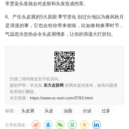
常烫染头发就会对皮肤和头发造成伤害。
6、产生头皮屑的5大原因 季节变化 别过分地以为春风秋月
是浪漫的事，它也会给你带来烦恼，比如春秋换季时节，
气温忽冷忽热会令头皮屑增多，让你的浪漫大打折扣。
扫描二维码推送至手机访问。
版权声明：本文由
东方皮肤网
的网友提供发布，如有问题请
联系我们删除。
本文链接：
https://www.sc-eart.com/3783.html
标签:
头皮屑
头皮
油脂
分泌
过多
分享给朋友：