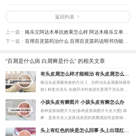
返回列表
上一篇：
格乐立阿达木单抗效果怎么样 阿达木格乐立单抗赠药
下一篇：
百用百灵苗药治什么 百用百灵苗药说明书功能主治
“百屑是什么病 白屑癣是什么” 的相关文章
有头皮屑怎么样才能根治 有头皮屑怎么样
才能根治呢
根治头皮屑最有效的方法 1、怎样治头皮屑最快最有
效1 鲜姜水洗头 在烧开水时放进生姜用于洗头发，
可去头皮屑。洗头发时，将头上渗入水里，边洗边
小孩头皮有癣图片 小孩头皮有癣怎么办
用力轻轻地按摩头部，随后再用冷水清洗，用纯棉
毛巾擦拭。第二天再用洗头发剂清理。2、产生片
各种皮肤病图片大全(各种皮肤病图片大全大图) 体
状、发痒的头皮屑的原因各异，因此在找出去除头
癣：是发生在人皮肤浅表层的真菌感染性皮肤病，
皮屑的最佳方法之前，也许要...
分为直接接触和间接接触传染。主要表现为红色斑
头上有红色的块是怎么回事 头上出现红色
块、干鳞湿硬、皮肤瘙痒、多环重叠。这些皮肤病