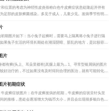
片和位置的考虑为神经性皮炎俗称白色牛皮癣症状患处隆起并伴有
为足部的皮肤癣菌感染。多见于成人，儿童少见。发病季节性明
判断脸上长癣1 去医院检查一下，确诊以后再进行治疗，平时一定
一些蔬菜水果...
片
的初期图片如下：当小兔子起癣时，需要马上隔离将小兔子进行隔
如果兔子生活的环境长期处在潮湿阴暗、脏乱的地方，是比较容易
子耳朵出现了长癣、结痂等症状，这可能是真菌感染引起的。为了
院进行检查。...
图片
都有癣(头上、耳朵里都有)其腿上最为... 1、寻常型银屑病的图片
较好治疗的，不过如果没有及时得到合理的医治，就有可能转化成
治疗。建议患者选择银屑病医院可以从医院的口碑，专家，设备，
...
图片初期症状
 牛皮癣症状图片：在牛皮癣发病的初期，牛皮癣的症状呈针头至
间的推移，患处会逐渐增大为钱币大小，并且会出现很多银白色的
s）是一种常见的慢性皮肤病，又称银屑病。其特征是出现大小不等的丘