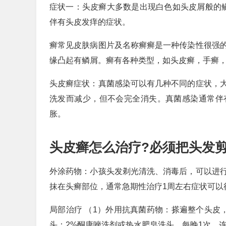
症状一：头皮癣大多数是出现白色如头皮屑般的鳞
伴有头皮发痒的症状。
癣常见皮肤病图片及名称癣癣是一种传染性很强
缘凸起有鳞屑。癣有各种类型，如头皮癣，手癣
头皮癣症状：真菌感染可以有几种不同的症状，
洗发而减少，但不会完全消失。真菌感染通常伴
胀。
头皮癣怎么治疗?必须把头发剪
外涂药物：小孩头发剃光清洗、消毒后，可以进
抹在头癣部位，通常急期性治疗1周左右症状可以
局部治疗 （1）外用抗真菌药物：搽遍整个头皮，
头：2%酮康唑洗剂或热水肥皂洗头，每晚1次，连