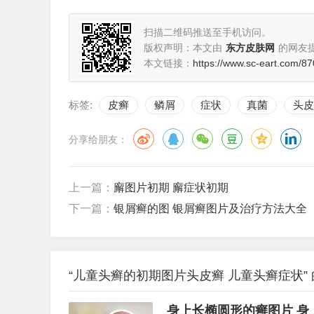
扫描二维码推送至手机访问。
版权声明：本文由
东方皮肤网
的网友
本文链接：
https://www.sc-eart.com/87
标签:
皮癣
鳞屑
症状
真菌
头皮
分享给朋友：
上一篇：
廨图片初期 廨症状初期
下一篇：
银屑癣的图 银屑癣图片及治疗方法大全
“儿童头癣的初期图片头皮癣 儿童头癣症状”
身上长椭圆形的癣图片 身