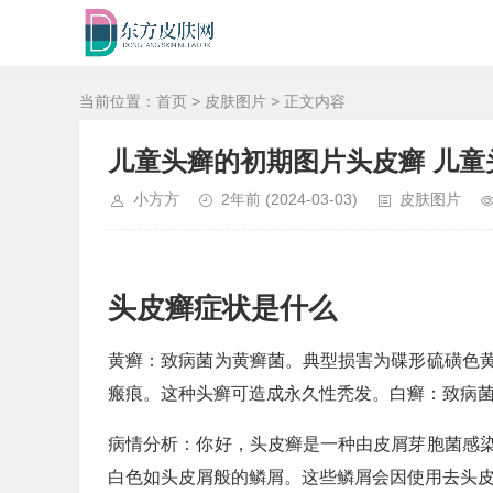
当前位置：
首页
>
皮肤图片
> 正文内容
儿童头癣的初期图片头皮癣 儿童
小方方
2年前
(2024-03-03)
皮肤图片
头皮癣症状是什么
黄癣：致病菌为黄癣菌。典型损害为碟形硫磺色
瘢痕。这种头癣可造成永久性秃发。白癣：致病
病情分析：你好，头皮癣是一种由皮屑芽胞菌感
白色如头皮屑般的鳞屑。这些鳞屑会因使用去头