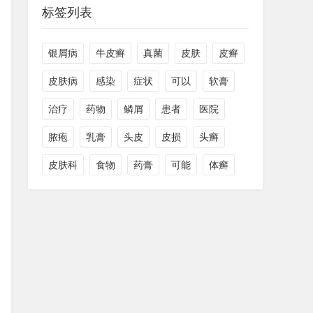
标签列表
银屑病
牛皮癣
真菌
皮肤
皮癣
皮肤病
感染
症状
可以
软膏
治疗
药物
鳞屑
患者
医院
脓疱
乳膏
头皮
皮损
头癣
皮肤科
食物
药膏
可能
体癣