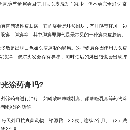
屑.这些鳞屑会因使用去头皮洗发而减少，但不会完全消失.常
的真菌感染性皮肤病。它的症状是环形斑块，有时略带红斑，边
，股癣，脚癣等。其中脚癣即脚气是最常见的一种癣类皮肤病。
大多数是出现白色如头皮屑般的鳞屑。这些鳞屑会因使用去头皮
有痕痒，偶尔头发会存有异味，同时颈后的淋巴结也会出现肿
光涂药膏吗?
行外涂药膏进行治疗，如硝酸咪康唑乳膏、酮康唑乳膏等药物涂
得到较好的缓解。
每天外用抗真菌药物：绿源霜、2-3次，连续2个月。（2）洗
续2个月。