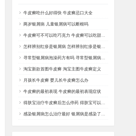
牛皮癣吃什么好得快 牛皮癣忌口大全
两岁银屑病 儿童银屑病可以断根吗
牛皮癣可不可以吃巧克力 牛皮癣可以吃甜品吗
怎样辨别红疹是银屑病 怎样辨别红疹是银屑病还是湿疹
寻常型银屑病泡澡药方有吗 寻常型银屑病用什么药洗
淘宝新款首图牛皮癣 淘宝主图牛皮癣定义
月孩长牛皮癣 婴儿长牛皮癣怎么办
牛皮癣的最初表现 牛皮癣的最初表现症状
得肤宝治疗牛皮癣后怎么停药 得肤宝可以治疗湿疹吗
感染银屑病怎么治疗最好 银屑病是感染了什么病菌