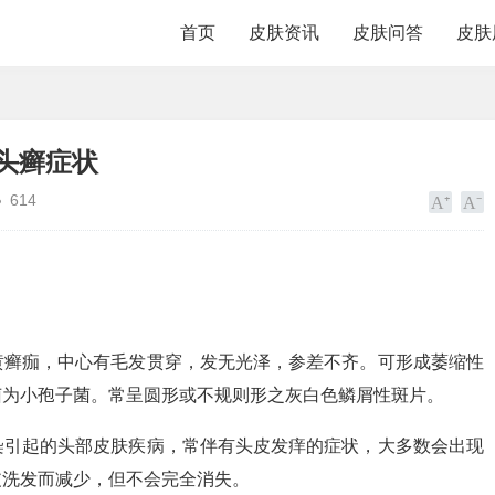
首页
皮肤资讯
皮肤问答
皮肤
头癣症状
614
黄癣痂，中心有毛发贯穿，发无光泽，参差不齐。可形成萎缩性
菌为小孢子菌。常呈圆形或不规则形之灰白色鳞屑性斑片。
染引起的头部皮肤疾病，常伴有头皮发痒的症状，大多数会出现
皮洗发而减少，但不会完全消失。