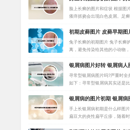
脸上长癣的图片和症状 根据图
瘙痒抓挠会出现白色皮屑。足癣
显，夏秋病重，冬春病减。怎么
要注意自己的个人卫生，饮食多吃
初期皮藓图片 皮藓早期图
兔子长癣的初期图片 兔子长癣
离，避免传染给其他的小动物，
长癣的。根据您提供的信息，兔
确诊和治疗，建议带兔子去宠物医
银屑病图片好转 银屑病人
寻常型银屑病图片吗?严重时全身
如下：寻常型银屑病其实还是比
其他类型的银屑病，那时候更难
以及服务入手。2、在进入病情减退
银屑病的图片初期 银屑病
手上长银屑病初期是什么样图片
扁豆大的炎性扁平丘疹，随着时
鳞屑。牛皮癣（Psoriasi