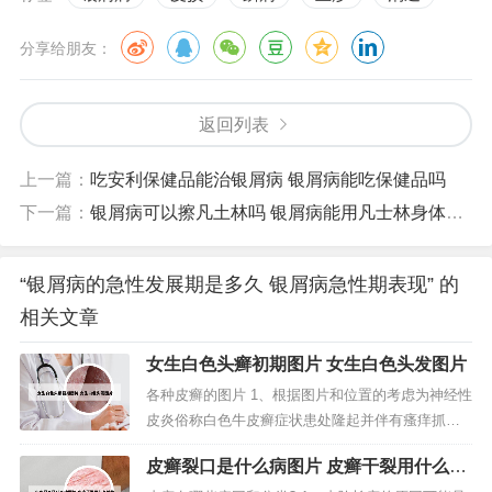
分享给朋友：
返回列表
上一篇：
吃安利保健品能治银屑病 银屑病能吃保健品吗
下一篇：
银屑病可以擦凡土林吗 银屑病能用凡士林身体乳吗
“银屑病的急性发展期是多久 银屑病急性期表现” 的
相关文章
女生白色头癣初期图片 女生白色头发图片
各种皮癣的图片 1、根据图片和位置的考虑为神经性
皮炎俗称白色牛皮癣症状患处隆起并伴有瘙痒抓挠
会出现白色皮屑。足癣为足部的皮肤癣菌感染。多
皮癣裂口是什么病图片 皮癣干裂用什么擦
见于成人，儿童少见。发病季节性明显，夏秋病
比较好