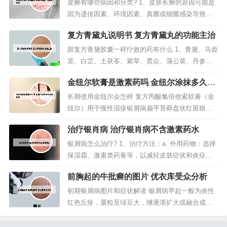
重，冬春病减。2、皮癣 01 皮癣发病初期皮疹好发
皮癣有哪些病因和分类? 1、皮肤长癣的原因可能是
于四肢深侧，其次为躯干部和头皮发髻，皮鲜发病
因为遗传因素、环境因素、真菌或细菌感染导致
初期皮疹开始为粟粒大小，...
的。皮肤长癣的原因主要是根据病因以及癣的种类
复方青黛丸说明书 复方青黛丸的功能主治
来判断。牛皮癣一般是由环境因素、遗传因素、自
身免疫导致的皮肤病。2、第牛皮癣，就是俗称的银
跟复方青黛胶囊一样疗效的药有什么 1、青黛、马齿
屑病。银屑病是一种慢性炎症性皮肤病，目前的病
苋、白芷、土茯苓、紫草、贯众、蒲公英、丹参、
因不清楚，但研究认为银屑病的发生...
粉萆薢、白鲜皮、乌梅、五味子（酒制）、山楂
金纽尔软膏是激素药吗 金纽尔涂抹多久可
（焦）、...功能主治清热解毒，化瘀消斑，祛风止
以洗掉
痒。2、郁金银屑片 郁金银屑片是一种中成药，它具
长期使用金纽尔会怎样 复方丙酸氯倍他索软膏（金
有燥湿杀虫、疏通气血、软坚消积、清热解毒的作
纽尔）用于慢性湿疹银屑病扁平苔藓盘状红斑狼疮
用。在临床上主要治疗皮肤系...
神经性皮炎掌跖脓疱病等皮质类固醇外用治疗有效
治疗银肖病 治疗银肖病不含激素药水
的皮肤病。在皮损处局部外用，一日2次，但长期外
用强效皮质激素丙酸氯倍他索可引起皮肤萎缩。您
银屑病怎么治疗? 1、治疗方法：a. 外用药物：选择
好！是可以治疗的！ 复方丙酸氯倍他索软膏（金纽
保湿霜、激素类药膏等，以减轻皮肤症状和炎症。b.
尔） 复方丙酸氯倍他索软膏用于...
口服药物：如抗炎、抗过敏、免疫抑制剂等，需根
前胸起的牛批癣的图片 优衣库受众分析
据具体病情在医生指导下使用。c. 光疗：如紫外
线、光化学疗法等，有助于缓解症状。2、严重的银
初期银屑病图片和症状解读 银屑病早起一般为炎性
屑病在外用药的基础之上，需要口服维甲酸或者免
红色丘疹，粟粒至绿豆大，继逐渐扩大或融合成为
疫抑制剂带进行治疗...
棕红色斑块，边界清楚，周围有炎性红晕，基底浸
润明显，表面覆盖多层干燥的银白色鳞屑。头皮牛