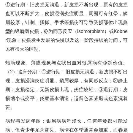
①进行期：旧皮损无消退，新皮损不断出现，原有的皮损
也可以不断扩大，皮损浸润炎症明显，周围可有红晕，鳞
屑较厚，针刺、搔抓、手术等损伤可导致受损部位出现典
型的银屑病皮损，称为同形反应（isomorphism）或Kobne
r现象；皮损发生发展的快慢以及这一阶段持续的时间，可
以有很大的区别。
蜡滴现象、薄膜现象与点状出血对银屑病有诊断价值。
（2）临床分期：①进行期：旧皮损无消退，新皮损不断出
现，皮损浸润炎症明显，鳞屑较厚，有同形反应；②静止
期：皮损稳定，无新皮损出现，炎症较轻；③退行期：皮
损缩小或变平，炎症基本消退，遗留色素减退或色素沉着
斑。
病程与发病年龄：银屑病病程漫长，任何年龄都可能发
病，但青少年尤为常见。病情在冬季通常会加重，而春夏