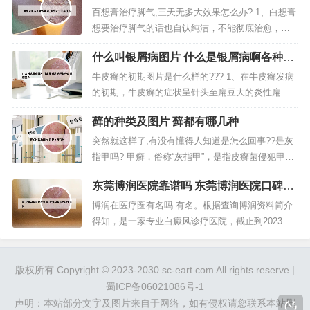
情并发比较大，会并发很多关发症，有的治几天甚
百想膏治疗脚气,三天无多大效果怎么办? 1、白想膏
至几个月就能好，有的反复发作，不得痊愈，经过
想要治疗脚气的话也自认纯洁，不能彻底治愈，想
专业的中医紫癜专家或中西医...
要治愈呀，我觉得还是要用药时间长一点，当然也
什么叫银屑病图片 什么是银屑病啊各种皮
要看个体体质。2、可以用水杨酸泡脚，连续大约半
肤病图片
个月，约三天见效，缺点是脚板底皮肤会变粗脱
牛皮癣的初期图片是什么样的??? 1、在牛皮癣发病
皮，不过脱皮后，可以相当长一段时间不用担心脚
的初期，牛皮癣的症状呈针头至扁豆大的炎性扁平
气的问题，药店有售。3、清热祛...
丘疹，随着时间的推移，患处会逐渐增大为钱币大
藓的种类及图片 藓都有哪几种
小，并且会出现很多银白色的鳞屑。牛皮癣患者会
继发红皮病型银屑病，有时会有少量渗液，附有湿
突然就这样了,有没有懂得人知道是怎么回事??是灰
性鳞屑。2、牛皮癣（Psoriasis）是一种常见的慢性
指甲吗? 甲癣，俗称“灰指甲”，是指皮癣菌侵犯甲板
皮肤病，又称银屑病...
或甲下所引起的疾病。甲真菌病是由皮癣菌、酵母
东莞博润医院靠谱吗 东莞博润医院口碑怎
菌及非皮癣菌等真菌引起的甲感染。您好：你这是
么样
灰指甲，手指甲或脚趾甲变成灰白色，人们通常称
博润在医疗圈有名吗 有名。根据查询博润资料简介
之为“灰指甲”。这其实是由真菌感染而引起的甲病，
得知，是一家专业白癜风诊疗医院，截止到2023年5
现代医学称为甲癣。真菌...
月11日，白癜风医院排行榜中排名第21，排名很
高，在医疗圈是有名气的。医疗意思为医治；疾病
的治疗。南京博润医院投资管理集团是一家集医疗
版权所有 Copyright © 2023-2030 sc-eart.com All rights reserve |
投资管理、科研开发、教育培训为一体的大型综合
蜀ICP备06021086号-1
性医疗投资集团，旗下公司有...
声明：本站部分文字及图片来自于网络，如有侵权请您联系本站删