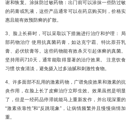
谢和恢复。涂抹防过敏药物：出门前可以涂抹一些防过敏
的药膏或乳液，这些产品通常可以在药店购买到，价格实
惠且能有效预防癣的扩散。
3、脸上长藓时，可以采取以下措施进行治疗和护理： 局
部药物治疗 使用抗真菌药膏，如达克宁霜、特比萘芬乳
膏、必伏软膏等。这些药物能有效杀灭引起体癣的真菌。
坚持用药710天，通常能取得显著的治疗效果。 注意饮食
习惯 饮食清淡，避免摄入过多油腻和刺激性食物。
4、许多面部不乱用的激素药物，广谱免疫效果和激素的抗
炎作用，在脸上长了皮癣治疗立即生效。效果虽然是明显
了，但是一经药品停滞就能马上重新发作，并出现深重的
“激素依靠性”和“反跳现象”，让病情频繁并且慢慢病情加
重。