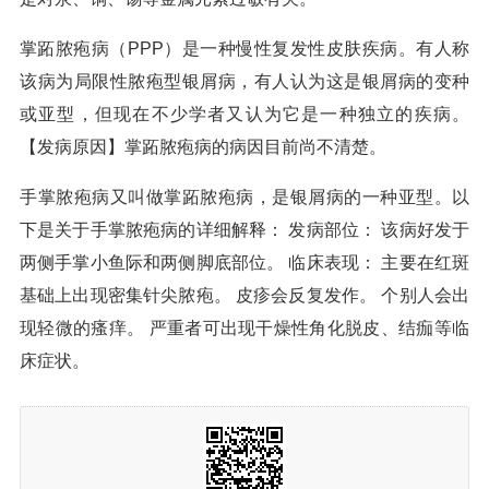
掌跖脓疱病（PPP）是一种慢性复发性皮肤疾病。有人称
该病为局限性脓疱型银屑病，有人认为这是银屑病的变种
或亚型，但现在不少学者又认为它是一种独立的疾病。
【发病原因】掌跖脓疱病的病因目前尚不清楚。
手掌脓疱病又叫做掌跖脓疱病，是银屑病的一种亚型。以
下是关于手掌脓疱病的详细解释： 发病部位： 该病好发于
两侧手掌小鱼际和两侧脚底部位。 临床表现： 主要在红斑
基础上出现密集针尖脓疱。 皮疹会反复发作。 个别人会出
现轻微的瘙痒。 严重者可出现干燥性角化脱皮、结痂等临
床症状。