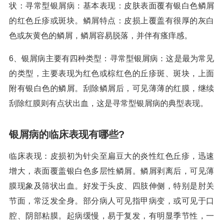
状：寻常型银屑病：基本表现：皮肤表面覆有银白色鳞屑
的红色丘疹或斑块。鳞屑特点：皮损上覆盖有很厚的灰白
色或灰黄色的鳞屑，鳞屑容易脱落，并伴有瘙痒感。
6、银屑病主要有四种类型：寻常型银屑病：这是最为常见
的类型，主要表现为红色或棕红色的丘疹斑、斑块，上面
附有银白色的鳞屑。刮除鳞屑后，可见薄薄的红膜，继续
刮除红膜则有点状出血，这是寻常型银屑病的典型表现。
银屑病的临床表现有哪些?
临床表现：皮损初为针尖至扁豆大的炎性红色丘疹，迅速
增大，表面覆盖银白色多层性鳞屑。鳞屑剥离后，可见薄
膜现象及筛状出血。好发于头皮、四肢伸侧，特别是肘关
节面，常泛发全身。部分病人可见指甲病变，或可见于口
腔、阴部粘膜。起病缓慢，易于复发，有明显季节性，一