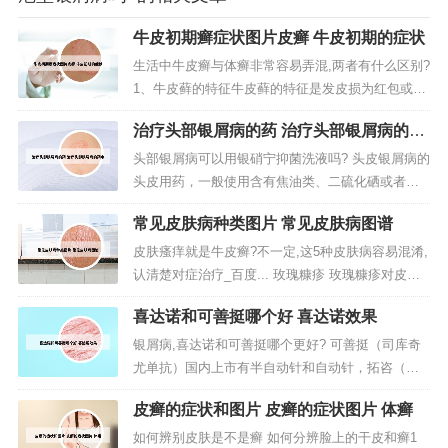
牛皮初期癣症状图片皮癣 牛皮初期的症状
生活中牛皮癣与体癣非常容易弄混,两者有什么区别?
1、牛皮藓的特征牛皮藓的特征是发皮损为红包或褐
色小点或斑状丘疹，有干燥鳞屑，随后逐渐扩展形
治疗头部银屑病的药 治疗头部银屑病的药
成褐色红色色斑块，边界清晰，相邻者可相互融
水
合。 鳞屑呈银色，逐渐变厚。2、皮疹与体癣相同，
头部银屑病可以用银硝宁抑菌洗液吗? 头皮银屑病的
但往往由自家足癣传染而对称发生，病人肥胖，多
头皮用药，一般使用含有焦油类、二硫化硒或者硫
汗或有手足癣等。皮疹有剧痒...
磺类的洗液，也可以用擦剂，其中含有水杨酸，当
常见皮肤病种类图片 常见皮肤病图谱
然也可以用糖皮质激素，但糖皮质激素乳膏偏油。
你好，这种情况考虑是可以的，这种情况一般不会
皮肤瘙痒就是牛皮癣?不一定,这5种皮肤病容易混淆,
有什么副作用的。可以到医院皮肤科就诊，酮康康
认清楚对症治疗_百度... 玫瑰糠疹 玫瑰糠疹对皮肤
洗剂、银硝宁洗剂或者二硫化硒洗头...
的损害部位主要在患者四肢以及躯干，皮肤损害的
喜达诺和可善挺哪个好 喜达诺效果
长轴通常与皮纹的纹路是一致的。患者皮肤表面会
有一些鳞屑出现，鳞屑的主要特点是薄并且细小
银屑病,喜达诺和可善挺哪个更好? 可善挺（司库奇
的。另一种则是皮肤本身的疾病，例如：皮炎、湿
尤单抗）国内上市有半自动针和自动针，拓咨（依
疹、牛皮癣等皮肤病大多数...
奇珠单抗）为自动针，自我注射情况下自动针便利
皮癣的症状和图片 皮癣的症状图片 体癣
性无疑更好，若在医院注射则无明显差异。但是据
使用拓咨（依奇珠单抗）的患者说，拓咨打起来比
如何辨别皮肤是不是癣 如何分辨脸上的干皮和癣1