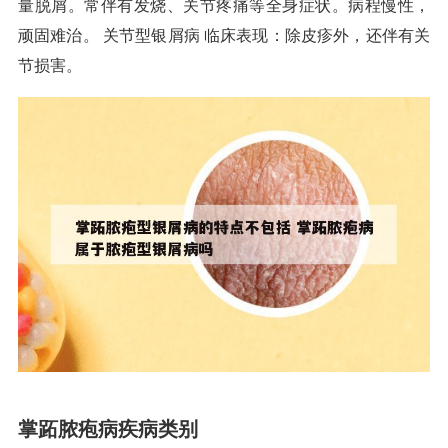
量脱屑。常伴有发烧、关节疼痛等全身症状。病程慢性，
顽固难治。 关节型银屑病 临床表现：除皮疹外，还伴有关
节损害。
掌跖脓疱病疾病类别