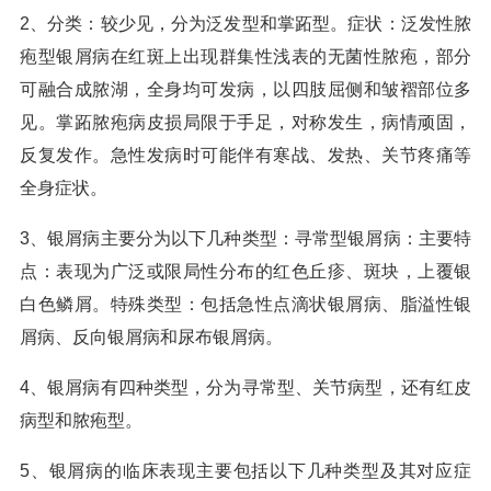
2、分类：较少见，分为泛发型和掌跖型。症状：泛发性脓
疱型银屑病在红斑上出现群集性浅表的无菌性脓疱，部分
可融合成脓湖，全身均可发病，以四肢屈侧和皱褶部位多
见。掌跖脓疱病皮损局限于手足，对称发生，病情顽固，
反复发作。急性发病时可能伴有寒战、发热、关节疼痛等
全身症状。
3、银屑病主要分为以下几种类型：寻常型银屑病：主要特
点：表现为广泛或限局性分布的红色丘疹、斑块，上覆银
白色鳞屑。特殊类型：包括急性点滴状银屑病、脂溢性银
屑病、反向银屑病和尿布银屑病。
4、银屑病有四种类型，分为寻常型、关节病型，还有红皮
病型和脓疱型。
5、银屑病的临床表现主要包括以下几种类型及其对应症