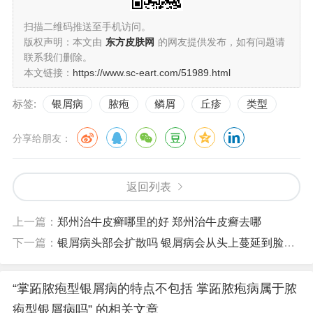
扫描二维码推送至手机访问。
版权声明：本文由
东方皮肤网
的网友提供发布，如有问题请
联系我们删除。
本文链接：
https://www.sc-eart.com/51989.html
标签:
银屑病
脓疱
鳞屑
丘疹
类型
分享给朋友：
返回列表
上一篇：
郑州治牛皮癣哪里的好 郑州治牛皮癣去哪
下一篇：
银屑病头部会扩散吗 银屑病会从头上蔓延到脸上吗
“掌跖脓疱型银屑病的特点不包括 掌跖脓疱病属于脓
疱型银屑病吗” 的相关文章