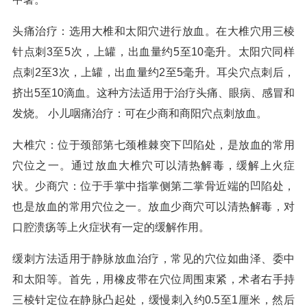
头痛治疗：选用大椎和太阳穴进行放血。在大椎穴用三棱
针点刺3至5次，上罐，出血量约5至10毫升。太阳穴同样
点刺2至3次，上罐，出血量约2至5毫升。耳尖穴点刺后，
挤出5至10滴血。这种方法适用于治疗头痛、眼病、感冒和
发烧。 小儿咽痛治疗：可在少商和商阳穴点刺放血。
大椎穴：位于颈部第七颈椎棘突下凹陷处，是放血的常用
穴位之一。通过放血大椎穴可以清热解毒，缓解上火症
状。少商穴：位于手掌中指掌侧第二掌骨近端的凹陷处，
也是放血的常用穴位之一。放血少商穴可以清热解毒，对
口腔溃疡等上火症状有一定的缓解作用。
缓刺方法适用于静脉放血治疗，常见的穴位如曲泽、委中
和太阳等。首先，用橡皮带在穴位周围束紧，术者右手持
三棱针定位在静脉凸起处，缓慢刺入约0.5至1厘米，然后