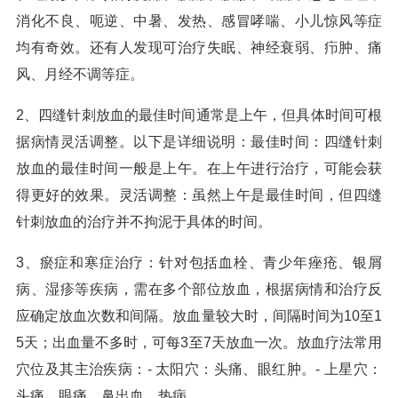
消化不良、呃逆、中暑、发热、感冒哮喘、小儿惊风等症
均有奇效。还有人发现可治疗失眠、神经衰弱、疖肿、痛
风、月经不调等症。
2、四缝针刺放血的最佳时间通常是上午，但具体时间可根
据病情灵活调整。以下是详细说明：最佳时间：四缝针刺
放血的最佳时间一般是上午。在上午进行治疗，可能会获
得更好的效果。灵活调整：虽然上午是最佳时间，但四缝
针刺放血的治疗并不拘泥于具体的时间。
3、瘀症和寒症治疗：针对包括血栓、青少年痤疮、银屑
病、湿疹等疾病，需在多个部位放血，根据病情和治疗反
应确定放血次数和间隔。放血量较大时，间隔时间为10至1
5天；出血量不多时，可每3至7天放血一次。放血疗法常用
穴位及其主治疾病：- 太阳穴：头痛、眼红肿。- 上星穴：
头痛、眼痛、鼻出血、热病。