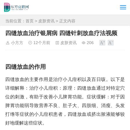
当前位置：
首页
>
皮肤资讯
> 正文内容
四缝放血治疗银屑病 四缝针刺放血疗法视频
小方方
12个月前
皮肤资讯
206
四缝放血的作用
四缝放血的主要作用是治疗小儿疳积以及百日咳。以下是
详细解释：治疗小儿疳积：原理：四缝放血通过对特定穴
位的刺激，有助于改善小儿脾胃功能。症状缓解：对于因
脾胃功能弱导致营养不良、肚子大、四肢细、消瘦、头发
打绺等症状的小儿疳积患者，四缝放血或挤出脓液能够较
好地缓解这些症状。