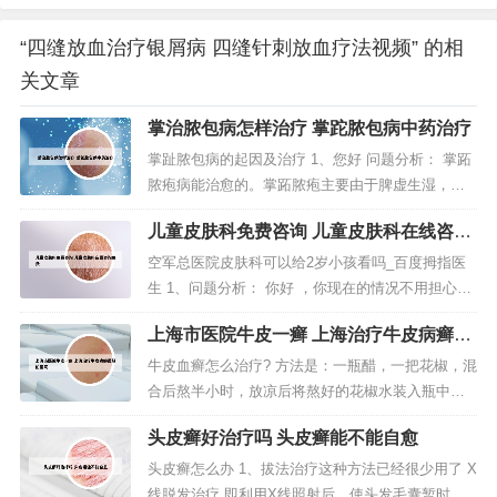
“四缝放血治疗银屑病 四缝针刺放血疗法视频” 的相
关文章
掌治脓包病怎样治疗 掌跎脓包病中药治疗
掌趾脓包病的起因及治疗 1、您好 问题分析： 掌跖
脓疱病能治愈的。掌跖脓疱主要由于脾虚生湿，湿
热内蕴，或外感湿热邪毒，以致邪毒循经外越蕴于
儿童皮肤科免费咨询 儿童皮肤科在线咨询
掌跖而发。 指导建议：治疗以消炎抗病毒为主，例
免费
如口服泛昔洛韦片、万乃洛韦、强的松或涂阿昔洛
空军总医院皮肤科可以给2岁小孩看吗_百度拇指医
韦软膏治疗。2、中医认为掌跖脓疱病主要由脾经湿
生 1、问题分析： 你好 ，你现在的情况不用担心，
热，外感毒邪，湿热毒邪循经...
如果有异常的，是可以看的。 意见建议： 建议你注
上海市医院牛皮一癣 上海治疗牛皮病癣最
意个人卫生的，多喝温开水的，祝你生活愉快的。
好的医院
2、北京协和医院皮肤科在我国是最早的皮肤性病学
牛皮血癣怎么治疗? 方法是：一瓶醋，一把花椒，混
科之一。3、您好，根据孩子的情况，在面部外伤之
合后熬半小时，放凉后将熬好的花椒水装入瓶中，
后出现的硬块，考虑最...
用一小毛笔刷花椒水于患处，每天坚持早、午、晚
头皮癣好治疗吗 头皮癣能不能自愈
刷涂患处，无论何种顽癣，均可根治。2．〖双氧水
能治牛皮癣〗由于工作上需要，我们要接触双氧
头皮癣怎么办 1、拔法治疗这种方法已经很少用了 X
水。如果再厉害的伴随着有这种关节症状，或者是
线脱发治疗 即利用X线照射后，使头发毛囊暂时缺