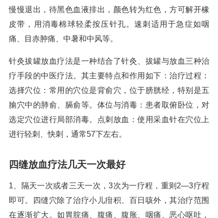
慢慢退出，待黑色血液排出，颜色转为红色，方可解开橡
皮带，用消毒棉球轻柔按压针孔。速刺适用于急症如咽
痛、目赤肿痛、中暑和中风等。
针灸拔罐放血疗法是一种结合了针灸、拔罐与放血三种治
疗手段的中医疗法。其主要特点和作用如下：治疗过程：
选择穴位：常用的穴位是背俞穴，位于膀胱经，特别是五
腧穴中的肺俞、膈俞等。体位与消毒：患者取俯卧位，对
选定穴位进行局部消毒。点刺放血：使用采血针在穴位上
进行轻刺、快刺，通常57下左右。
四缝放血疗法几天一次最好
1、隔天一次或者三天一次，3次为一疗程，重则2—3疗程
即可。四缝穴除了治疗小儿疳积、百日咳外，其治疗范围
在逐渐扩大。如胃脘痛、腹痛、腹胀、咽痛、恶心呕吐，