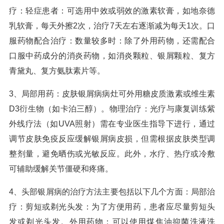
疗：轻症患者：可选用中效或弱效的激素软膏，如地奈德
乳软膏，每天外擦2次，治疗7天左右逐渐减为每天1次。口
服药物配合治疗：数量较多时：除了外用药物，还需配合
口服中药成分的消炎药物，如消炎颗粒、银屑颗粒、复方
青黛丸、复方氨肽素片等。
3、局部用药：皮肤银屑病病灶可外用糖皮质激素或维生素
D3衍生物（如卡泊三醇）。物理治疗：光疗与康复训练紫
外线疗法（如UVA照射）需在专业医生指导下进行，通过
调节皮肤免疫反应缓解银屑病皮损，但需根据皮肤类型调
整剂量，避免晒伤或光敏反应。此外，水疗、热疗或冷敷
可辅助缓解关节僵硬和疼痛。
4、头部银屑病的治疗方法主要包括以下几个方面：局部治
疗：剪短或剃光头发：为了方便用药，患者应尽量剪短头
发或剃光头发。外用药物：可以使用煤焦油抑菌洗液洗