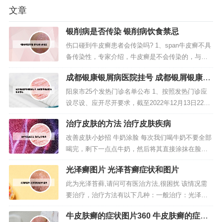
文章
银削病是否传染 银削病饮食禁忌
伤口碰到牛皮癣患者会传染吗? 1、span牛皮癣不具
备传染性，专家介绍，牛皮癣是不会传染的，与牛
皮癣的患者接触也不会被传染上。2、牛皮癣不会传
成都银康银屑病医院挂号 成都银屑银康医
染，因为它是一种皮肤疾病，不具备病原体。虽然
院收费怎样
牛皮癣不会传染，但当来今现有的医学技术对于牛
阳泉市25个发热门诊名单公布 1、按照发热门诊应
皮癣却无法根治，所以预防牛皮癣显得尤为重要。
设尽设、应开尽开要求，截至2022年12月13日22：
以下就介绍一些预防牛皮癣常...
00，全省1061家二级以上医疗机构均已开设发热门
治疗皮肤的方法 治疗皮肤疾病
诊；2018家乡镇卫生院、社区卫生服务中心等基层
医疗卫生机构开设发热哨点诊室。2、秦皇岛市发热
改善皮肤小妙招 牛奶涂脸 每次我们喝牛奶不要全部
门诊名单 唐山市新型冠状病毒肺炎救治定点医院和
喝完，剩下一点点牛奶，然后将其直接涂抹在脸上
发热门诊...
或使用压缩面膜敷在脸上，大约经过十五分钟的样
光泽癣图片 光泽苔癣症状和图片
子，使用清水洗干净，这样经过一段时间以后明显
看到皮肤变得更加白净了。多喝水不熬夜，少吃油
此为光泽苔藓,请问可有医治方法,很困扰 该情况需
炸食品，保持皮肤的干净。多喝水，保持身体内水
要治疗，治疗方法有以下几种：一般治疗：光泽苔
分充足，以免造成皮肤缺水，肤质粗...
藓是一种自限性的皮肤病，多数情况下不需要特殊
牛皮肤癣的症状图片360 牛皮肤癣的症状
治疗，只需注意保持皮肤清洁干爽，避免刺激和损