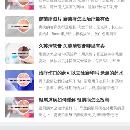
这种是红藓或是股藓如何治疗? 你这个是股癣。真菌
2只鸡蛋，以补充失去的蛋白质。因为大量的鳞屑脱
感染，可外用抗真菌的药物，譬如特比萘芬乳膏。
落，蛋白质损失也多。注意...
不能使用我们常见的糖皮质软膏（治疗湿疹、瘙
癣菌疹图片 癣菌疹怎么治疗最有效
痒），否则会加重病情。或者可以去药店问：治疗
股癣的软膏。通常，治疗股癣的方法可能包括使用
癣病的临床类型及症状 病发干枯，无光泽，长出头
抗真菌药物、外用药膏或乳液、保持皮肤清洁干燥
皮约4～5mm即折断，极易拔除。灰白色鳞屑斑、菌
等。我是一个AI助手，但不是医生。...
鞘和断发是白癣三大临床特征。部分患者可并发脓
久芙清软膏 久芙清软膏哪里有卖
癣、体股癣、甲癣和肉芽肿。初期只是会掉皮屑，
严重的会溃烂，发臭。04 湿疹 湿疹可出现在身体的
毛囊炎怎么治 中药治疗：用康炎宁喜直接涂抹毛囊
各个部位，瘙痒感明显，是一个个红色的小疙瘩，
炎处，涂抹以后揉搓待完全吸收，每日3次，30天1
成片的长，很损形象。本...
个疗程，1个疗程就可以治愈，待症状消失后一定要
治疗伤口的药可以去除癣印吗 涂癣的药水
巩固1-2周，预防复发。大面积毛囊炎可配合口服罗
红霉素有助于治疗。目录方法1：家庭照料、治疗轻
得了股癣让我给挠坏了伤口溃烂用什么药好使 药物
度毛囊炎用抗菌肥皂定期清洗该部位。用温水和醋
一：股癣，要以外用药物为主，根据病情可选用水
酸铝浸泡炎症部位。用燕...
杨酸苯甲酸酊、复方苯甲酸搽剂、复方苯甲酸软
银屑屑病如何缓解 银屑病怎么改善
膏、水杨酸软膏、1％克霉唑霜、益康唑霜、达克宁
霜、联苯苄唑霜等。通常图蓒※ 春 ， 乳 ※膏（ 蓒
银屑病怎么治疗最好 1、严重的银屑病在外用药的基
改成廯 ）在涂药后3～7日瘙痒感减轻，炎症减退，
础之上，需要口服维甲酸或者免疫抑制剂带进行治
脱屑减少，以后局部症状...
疗，目前出现了大量的生物制剂，对于重度的银屑
病来说，生物制剂的治疗效果会更好。2、系统药物