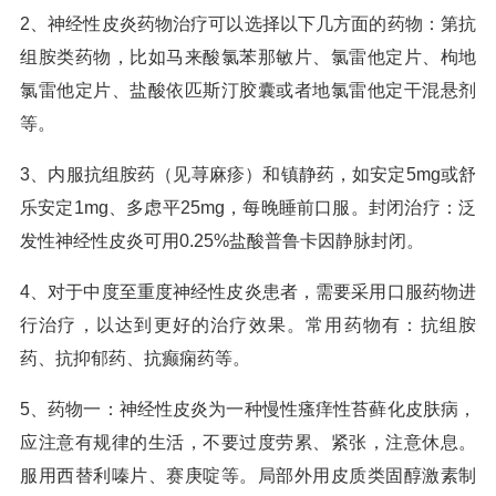
2、神经性皮炎药物治疗可以选择以下几方面的药物：第抗
组胺类药物，比如马来酸氯苯那敏片、氯雷他定片、枸地
氯雷他定片、盐酸依匹斯汀胶囊或者地氯雷他定干混悬剂
等。
3、内服抗组胺药（见荨麻疹）和镇静药，如安定5mg或舒
乐安定1mg、多虑平25mg，每晚睡前口服。封闭治疗：泛
发性神经性皮炎可用0.25%盐酸普鲁卡因静脉封闭。
4、对于中度至重度神经性皮炎患者，需要采用口服药物进
行治疗，以达到更好的治疗效果。常用药物有：抗组胺
药、抗抑郁药、抗癫痫药等。
5、药物一：神经性皮炎为一种慢性瘙痒性苔藓化皮肤病，
应注意有规律的生活，不要过度劳累、紧张，注意休息。
服用西替利嗪片、赛庚啶等。局部外用皮质类固醇激素制