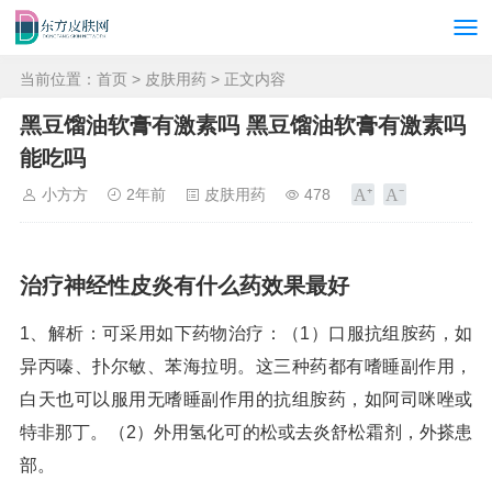
当前位置：
首页
>
皮肤用药
> 正文内容
黑豆馏油软膏有激素吗 黑豆馏油软膏有激素吗
能吃吗
小方方
2年前
皮肤用药
478
治疗神经性皮炎有什么药效果最好
1、解析：可采用如下药物治疗：（1）口服抗组胺药，如
异丙嗪、扑尔敏、苯海拉明。这三种药都有嗜睡副作用，
白天也可以服用无嗜睡副作用的抗组胺药，如阿司咪唑或
特非那丁。（2）外用氢化可的松或去炎舒松霜剂，外搽患
部。