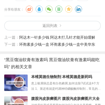
分享给朋友：
返回列表
上一篇：
阿达木一针多少钱 阿达木打几针才能开始缓解
下一篇：
环孢素多少钱一盒 环孢素多少钱一盒中美华东
“黑豆馏油软膏有激素吗 黑豆馏油软膏有激素吗能吃
吗” 的相关文章
本维莫徳生物制剂 本维莫德是新药吗
患上银屑病总是有白色鳞屑,如何去除?试试这4个方
法 1、第还有就是钙调神经磷酸酶抑制剂，常见的有
他克莫司和吡美莫司乳膏。此外，一些水杨酸软
腹股沟皮肤癣图片 腹股沟皮肤癣图片大全
膏、焦油制剂也对银屑病有治疗的作用。2、要注意
蛋白质的摄入，除了每天来的饮食外，还需增加1—