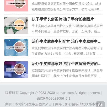
询
厚、粗糙、开裂，并可蔓延至足跖及边缘，剧痒。
成都银康银屑病医院有限公司电话是多少? 1、成都
可伴局部化脓、红肿、疼痛，腹股沟淋巴结肿大，
银康银屑病医院有限公司联系方式：公司电话028-6
由于用手抓痒处，常传染至手而发生手癣...
2066666，公司邮箱939447956@qq.com，该公司
孩子手背长癣图片 孩子手背长癣图片
在爱企查共有5条联系方式，其中有电话号码1条。
2、双亲之一患银屑病，其后裔发病率较健康者子女
手上真菌感染早期图片? 皮肤不同部位被真菌感染后
高3倍之多，若双亲皆患银屑病，其后裔发病率更
可有不同表现，主要有红疹、水疱、丘疱疹、瘙
高...
痒、脱皮、甚至环形或不规则的鳞屑等症状。有些
治疗牛皮肤癣中药配方 治疗牛皮肤癣中药
真菌感染具有传染和自体传染的特点。从图片上看
配方大全
可能是皲裂性湿疹 皲裂性湿疹又称掌跖角化皲裂性
常见的中医治疗牛皮癣的方法有哪些? 中药秘方治疗
湿疹和进行性指掌角皮症，是属于慢性湿疹的范
牛皮癣的方法1：苦参，生地，板蓝根，鸡血藤，白
畴，是一种常见的皮肤病，因患者常在...
芍，川芎，生槐花，甘草，土茯苓，丹皮等。把以
治疗牛皮癣那家好 治疗牛皮病癣最好的医
上这些中药配合在一起使用，治疗牛皮癣的效果是
院
十分明显的，坚持用词中药秘方治疗，能让病人牛
谁知道郑州治疗牛皮癣的那个医院效果好 1、就是郑
皮癣的症状得到及时的缓解。传统中医治疗牛皮癣
州华柱医院了，我身上的牛皮癣就是在华柱医院治
采用辨证分型的方法，具体介绍如...
好的，华柱医院的药用后止痒比较快，见效也很快
的。2、【郑州华柱医院牛皮癣治疗中心】的王华柱
大夫治疗牛皮癣不错。我大伯的外侄女就在是这家
版权所有 Copyright © 2023-2030 sc-eart.com All rights reserve |
医院治好的。地址在 郑州市二七广场东行100米路
蜀ICP备06021086号-1
北华柱医院。3、郑州金水区...
声明：本站部分文字及图片来自于网络，如有侵权请您联系本站删