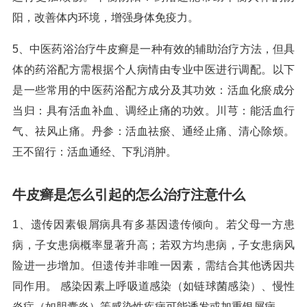
阳，改善体内环境，增强身体免疫力。
5、中医药浴治疗牛皮癣是一种有效的辅助治疗方法，但具
体的药浴配方需根据个人病情由专业中医进行调配。以下
是一些常用的中医药浴配方成分及其功效：活血化瘀成分
当归：具有活血补血、调经止痛的功效。川芎：能活血行
气、祛风止痛。丹参：活血祛瘀、通经止痛、清心除烦。
王不留行：活血通经、下乳消肿。
牛皮癣是怎么引起的怎么治疗注意什么
1、遗传因素银屑病具有多基因遗传倾向。若父母一方患
病，子女患病概率显著升高；若双方均患病，子女患病风
险进一步增加。但遗传并非唯一因素，需结合其他诱因共
同作用。 感染因素上呼吸道感染（如链球菌感染）、慢性
炎症（如胆囊炎）等感染性疾病可能诱发或加重银屑病。