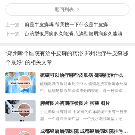
返回列表
上一篇：
廯是牛皮癣吗 帮我搜一下什么是牛皮癣
下一篇：
点滴型银屑病多久能消 点滴型银屑病多久能消下去
“郑州哪个医院有治牛皮癣的药浴 郑州治疗牛皮癣哪
个最好” 的相关文章
硫磺可以治疗哪些皮肤病 硫磺能治什么
硫磺皂洗衣服能杀死疥虫么 硫磺皂洗衣服能杀死疥
虫。硫磺皂指添加硫磺成分的香皂，是一种硫磺类
药皂。硫磺属多功能药剂，除有杀菌作用外，外用
脚癣图片初期症状图片 脚藓 图片
能杀虫止痒，可用于疥癣、湿疹、皮肤瘙痒。硫磺
皂洗衣服可以杀死疥虫。注意事项：首先疥虫传染
手足癣症状有哪些 手足癣的临床表现主要有三种类
性比较强，所以一定要做好消毒工作，不然很容易
型，一个是浸渍糜烂型，一个是水泡脱屑型，还有
再次引起复发的。床单被罩、贴身衣物...
一个是角化过度型。足癣临床表现为脚趾间起水
成都银屑屑病医院 成都银屑病医院挂号咨
疱、脱皮或皮肤发白湿软，也可出现糜烂或皮肤增