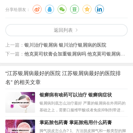
分享给朋友：
返回列表
上一篇：
银川治疗银屑病 银川治疗银屑病的医院
下一篇：
他克莫司软膏会加重银屑病吗 他克莫司银屑病擦脸会复发严重吗
“江苏银屑病最好的医院 江苏银屑病最好的医院排
名” 的相关文章
银癣病有啥药可以治疗 银癣病症状
银屑病到底怎么治疗最好 严重的银屑病在外用药的
基础之上，需要口服维甲酸或者免疫抑制剂带进行
治疗，目前出现了大量的生物制剂，对于重度的银
掌跖脓包药膏 掌跖脓疱用什么药膏
屑病来说，生物制剂的治疗效果会更好。方法一：
外用药。如果人们在患上银屑病的初期阶段，其发
脚气脱皮怎么办? 1、方法脱皮脚气和一般类型的脚