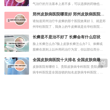
病面积并不是特大，就可以考虑采用外用药物进行
气治疗的方法基本上差不多，可以选择的药物也比
治疗，药物的浓度应由低至高，选用哪...
较多，一般主要是通过西药的方法来进行治疗，而
郑州皮肤病医院哪里好 郑州皮肤病医院哪
且大部分是外用药物。方法达克宁主要用于脚气的
里好点
预防和治疗以及足部健康护理。2、建议先用温水浸
谁知道郑州治疗牛皮癣的那个医院效果好 1、就是郑
泡，擦干，去除死皮。脚趾间用棉花覆盖，再用足
州华柱医院了，我身上的牛皮癣就是在华柱医院治
宜舒于棉花上面，持续贴附2小时...
好的，华柱医院的药用后止痒比较快，见效也很快
长癣是不是治不好了 长癣会有什么症状
的。2、【郑州华柱医院牛皮癣治疗中心】的王华柱
大夫治疗牛皮癣不错。我大伯的外侄女就在是这家
脸上长癣怎么办?脸上皮肤长癣怎么办? 1、体癣或
医院治好的。地址在 郑州市二七广场东行100米路
股癣在原则上以外用药治疗为宜，但以部位而分别
北华柱医院。3、郑州金水区...
选药。2、治疗一：长癣之后要多喝一些水。一定要
全国皮肤病医院十大排名 全国皮肤病最好
多喝水，出门前_一点防过敏的药，药店都有卖也很
的医院排名
便宜，提前预防，一个春季都不会张。 治疗二：可
皮肤医院有哪些 1、贵阳皮肤病专科医院 贵阳皮肤
以及时涂一些凡士林。3、使用抗真菌药物：大部分
病专科医院是全国连锁的知名皮肤病专科医院，我
脸部癣症是由真菌感染引起...
院是由新光明集团斥巨资新建，集团下属医院辐射
祥云皮肤病专科医院 祥云皮肤病专科医院
至全国各大省级城市，尤以贵阳、 成都、昆明、上
怎么样
海、广州、武汉、西安等为投资重点。2、上海看皮
北京祥云京城皮肤病医院地址在哪里?公交路线?
肤科比较好的医院包括：复旦大学附属华山医院：
1、北京祥云京城皮肤病医院是祥云医疗集团在丰台
该院的皮肤科设置较为齐全，包...
区马家堡路投资建立的三级皮肤病专科连锁医院。
医院占地约15亩，建约为8亩的绿化休闲广场，建筑