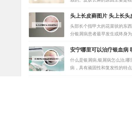
素、自身免疫导致的皮肤病。2
病，目前的病因不清楚，但研究认
头上长皮藓图片 头上长头
头部长个指甲大的花菜状的东西
分银屑病患者最早发生或终身为
治的部位之一。医生说，他们是
医院，需要先把血糖控制下来，同
安宁哪里可以治疗银血病 
什么是银屑病,银屑病怎么治,哪
病，具有顽固性和复发性的特点
季节性，多数患者病情春季，冬
素相互作用的多基因遗传病。免疫
人身上长癣是什么样的图片
皮癣的真实图片 1、根据图片
抓挠会出现白色皮屑。足癣为足
秋病重，冬春病减。2、皮肤受
澡后就立马跑开了，家长也没有坚
银屑病的图片初期 银屑病
手上长银屑病初期是什么样图片