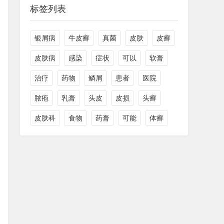
标签列表
银屑病
牛皮癣
真菌
皮肤
皮癣
皮肤病
感染
症状
可以
软膏
治疗
药物
鳞屑
患者
医院
脓疱
乳膏
头皮
皮损
头癣
皮肤科
食物
药膏
可能
体癣