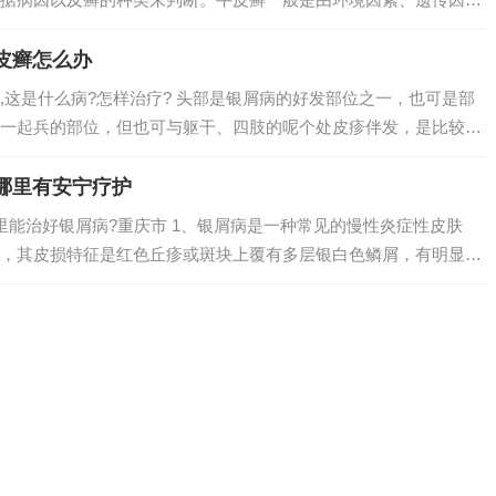
、第牛皮癣，就是俗称的银屑病。银屑病是一种慢性炎症性皮肤
为银屑病的发生...
皮癣怎么办
,这是什么病?怎样治疗? 头部是银屑病的好发部位之一，也可是部
一起兵的部位，但也可与躯干、四肢的呢个处皮疹伴发，是比较难
皮肤科医院，但是治疗血糖这方面不擅长，建议转院到综合性的大
同时开展...
哪里有安宁疗护
里能治好银屑病?重庆市 1、银屑病是一种常见的慢性炎症性皮肤
，其皮损特征是红色丘疹或斑块上覆有多层银白色鳞屑，有明显的
季加重，夏季缓解。2、遗传因素是遗传因素与环境因素等多种因
因素近年...
 人身上长癣是什么样子
和位置的考虑为神经性皮炎俗称白色牛皮癣症状患处隆起并伴有瘙痒
部的皮肤癣菌感染。多见于成人，儿童少见。发病季节性明显，夏
损，真菌很容易入侵，或是洗澡经常没有吹干，有的狗狗就是洗完
持擦干，长...
图片初期症状
 牛皮癣症状图片：在牛皮癣发病的初期，牛皮癣的症状呈针头至