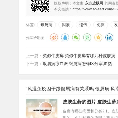
版权声明：本文由
东方皮肤网
的网友
本文链接：
https://www.sc-eart.com/55
标签:
银屑病
因素
遗传
免疫
发
分享给朋友：
上一篇：
类似牛皮癣 类似牛皮癣有哪几种皮肤病
下一篇：
银屑病凉血派 银屑病怎样区分寒,血热
“风湿免疫因子跟银屑病有关系吗 银屑病 风
皮肤生藓的图片 皮肤生藓
皮癣有哪些病因和分类? 1、
致的。皮肤长癣的原因主要是根