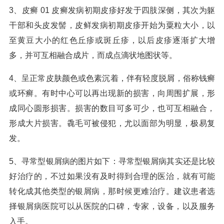
3、皮癣 01 皮癣发病初期皮疹好发于四肢深侧，其次为躯
干部和头皮发髻，皮鲜发病初期皮疹开始为粟粒大小，以
至黄豆大小的红色丘疹或斑丘疹，以后皮疹逐渐扩大增
多，并可互相融合成片，而成点滴状地图状等。
4、呈正常皮肤颜色或色素沉着，伴有轻度脱屑，俗称钱癣
或环癣。有时中心可以再出现新的损害，向周围扩展，形
成同心圆形损害。损害的数目可多可少，也可互相融合，
形成大片损害。毳毛可被侵犯，尤以面部为明显，极易复
发。
5、寻常型银屑病的图片如下：寻常型银屑病其实还是比较
好治疗的，不过如果没有及时得到合理的医治，就有可能
转化成其他类型的银屑病，那时候更难治疗。建议患者选
择银屑病医院可以从医院的口碑，专家，设备，以及服务
入手。