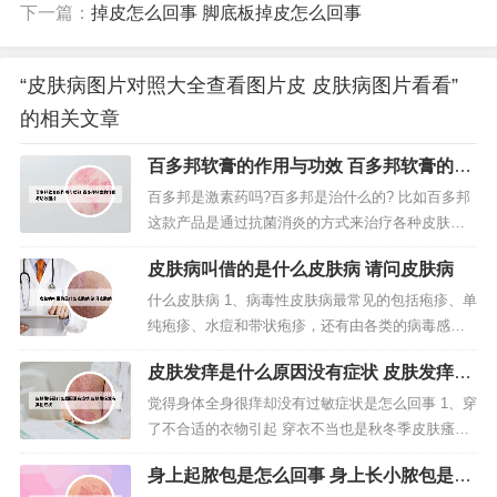
下一篇：
掉皮怎么回事 脚底板掉皮怎么回事
“皮肤病图片对照大全查看图片皮 皮肤病图片看看”
的相关文章
百多邦软膏的作用与功效 百多邦软膏的作
用与功效图片
百多邦是激素药吗?百多邦是治什么的? 比如百多邦
这款产品是通过抗菌消炎的方式来治疗各种皮肤炎
症，也能有效控制伤口感染，这是依靠其中所添加
皮肤病叫借的是什么皮肤病 请问皮肤病
的抗生素成分来发挥作用的，而非依靠激素。百多
邦适用于各种细菌性皮肤感染，主要用于革兰氏阳
什么皮肤病 1、病毒性皮肤病最常见的包括疱疹、单
性球菌引起的皮肤感染，例如脓疱病、疖肿、毛囊
纯疱疹、水痘和带状疱疹，还有由各类的病毒感染
炎等原发性皮肤感染，及湿疹合并感...
引起的疣，俗称瘊子，例如寻常疣、扁平疣、传染
皮肤发痒是什么原因没有症状 皮肤发痒没
性软疣等等。细菌性皮肤病最常见的包括毛囊炎、
有其他症状
疖肿。2、遗传性皮肤病：鱼鳞病、毛周角化病、毛
觉得身体全身很痒却没有过敏症状是怎么回事 1、穿
发苔藓、遗传性大疱性表皮松解症。1营养与代谢障
了不合适的衣物引起 穿衣不当也是秋冬季皮肤瘙痒
碍性皮肤病：如维生素缺乏症（...
的一大原因。2、病情分析： 你好，皮肤只是痒，表
身上起脓包是怎么回事 身上长小脓包是什
面看没有异常是属于皮肤瘙痒症，一般是与过敏有