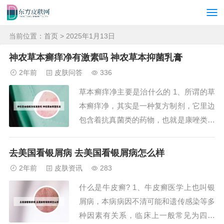
当前位置：
首页
> 2025年1月13日
神农草本癣痒净有激素吗 神农草本抑菌乳膏
2年前
皮肤问答
336
草本癣痒净主要是治什么的 1、所谓的草
本癣痒净，其实是一种复方制剂，它里边
包含着抗真菌类的药物，也就是康唑类药
物，配合着激素类的药物。所以，它主治
的疾病相对比较广泛，从单纯的脚气、鹅
去美国看银屑病 去美国看银屑病怎么样
口疮、鹅掌风，再到体癣、花斑癣等都可
2年前
皮肤资讯
283
以治疗，这仅仅只是它其中一种成分的疗
什么是牛皮癣? 1、牛皮癣医学上也叫银
效。2、草本癣痒净适用于多种皮肤状
屑病，本病病因不清可能和遗传感染等多
况，包括但不...
种因素有关系，临床上一般常见为四型