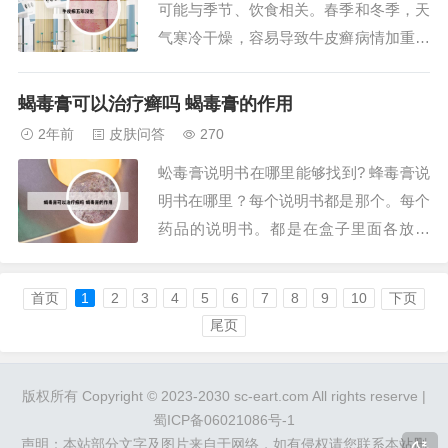
可能与季节、饮食相关。春季和冬季，天
临床中通常...
气寒冷干燥，容易导致牛皮癣病情加重或
复发。除了季节因素，日常饮食和生活习
惯也会影响病情。过量摄入辛辣、油腻食
蝎毒膏可以治疗癣吗 蝎毒膏的作用
物，以及饮酒、抽烟等不良习惯都可能引
2年前
皮肤问答
270
起牛皮癣复发。病毒和细菌感染也是导致
蚣毒膏说明书在哪里能够找到? 蜂毒膏说
牛皮癣复发的重要原因。2、感染因素是
明书在哪里？每个说明书都是那个。每个
诱发和加重...
药品的说明书。都是在盒子里面各放着
的。应该都是有的，不可能没有。为了任
务进来的，希望能过。治疗脚气 脚气由
首页
1
2
3
4
5
6
7
8
9
10
下页
真菌感染引起，若不及时控制，可能会波
尾页
及身体其他部位。而五毒膏在改善真菌感
染所引发的异常问题上效果显著。但需注
版权所有 Copyright © 2023-2030 sc-eart.com All rights reserve |
意，使用此药...
蜀ICP备06021086号-1
声明：本站部分文字及图片来自于网络，如有侵权请您联系本站删