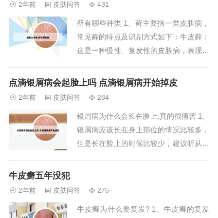
2年前
皮肤问答
431
表现为局部皮肤厚且硬，表面粗糙，瘙痒
藓有哪些种类 1、藓主要指一类皮肤病，
明显。2、牛皮癣和银屑病在某种意义上
常见藓的特点及识别方式如下：牛皮藓：
认为...
这是一种慢性、复发性的皮肤病，表现为
皮肤红斑和丘疹，可能伴随瘙痒。它的特
点在于病情易于反复，常常受到自身免
点滴银屑病会起脸上吗 点滴银屑病开始掉皮
疫、遗传、环境等因素的影响。皮肤病理
2年前
皮肤问答
284
表现为表皮细胞增生和炎症反应。神经性
银屑病为什么会长在脸上,真的很痛苦 1、
皮炎藓：这种类型的藓与神经系统的功能
银屑病应该长在身上部位的情况比较多，
失调有关。2...
但是长在脸上的时候比较少，建议听从医
生的指导意见进行治疗。2、银屑病会出
现在面部，但面部是银屑病较少累及部
牛皮癣五年没犯
位，但与其它部位受累患者相比，面部银
2年前
皮肤问答
275
屑病因为影响到患者外观，对患者心理影
牛皮癣为什么要复发? 1、牛皮癣的复发
响较大，因此患者求治心情更加迫切。在