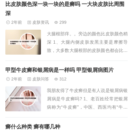
严重的情况下，一般外用兰美抒、派瑞松
比皮肤颜色深一块一块的是癣吗 一大块皮肤比周围
乳膏、美克乳膏进行外涂。如果股癣感染
深
比较严重，增生比较肥厚，可以口服药物
2年前
皮肤资讯
299
进行治疗，通常口服的药物是伊曲康唑。
大腿根部痒。。旁边的颜色比皮肤颜色稍
2、本病治...
深 1、大腿内侧皮肤发黑主要是摩擦导
致，大多数大腿根部的皮肤颜色都会比其
他部位要深一些，这是由于局部的瘙痒、
摩擦，长期走路摩擦、衣物摩擦引起的色
甲型牛皮癣和银屑病是一样吗 甲型银屑病图片
素沉着。而体型较肥胖的人更易摩擦这个
2年前
皮肤问答
312
部位，因此肥胖的人大腿根部的颜色黑的
我朋友得了牛皮癣但是有人说是银屑病银
更明显，临床上考虑摩擦黑变病。2、股
屑病是牛皮癣吗? 1、老百姓经常把银屑
癣，股癣是发...
病称为“牛皮癣”，中医、西医均有“牛皮
癣”，但二者名同实异，不能混为一谈。
中医学称呼的“牛皮癣”相当于西医学的“神
癣什么种类 癣有哪几种
经性皮炎”，好发于颈部、肘部、眼睑，