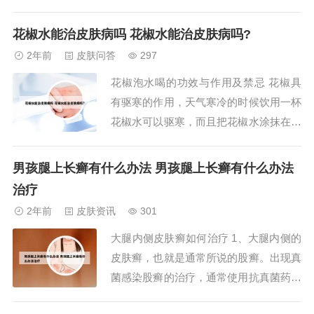
即：寻常型银屑病，关节型银屑病，脓疱
型银屑病，红皮病型银屑病。本病常反复
花椒水能治皮肤病吗 花椒水能治皮肤病吗?
发作，目前没有一种可以明确治愈的办
2年前
皮肤问答
297
法。寻常型银屑病可以外用激素类药膏或
花椒泡水喝的功效与作用及禁忌 花椒具
卡泊三醇软膏，口服复方甘草酸苷片，复
有驱寒的作用，天气寒冷的时候饮用一杯
方氨肽素片。2...
花椒水可以驱寒，而且把花椒水涂抹在皮
肤上还有杀菌消毒的作用。花椒可以泡水
喝也可以烹饪的时候加入调味，不过建议
男孩腿上长癣有什么办法 男孩腿上长癣有什么办法
阴虚火旺的人少吃花椒，以免引起上火的
治疗
不适症状。花椒的作用 花椒属于一种温
2年前
皮肤资讯
301
物质，但口感是辛辣、微麻的，用来驱寒
大腿内侧皮肤癣如何治疗 1、大腿内侧的
是较好的食材...
皮肤癣，也就是通常所说的股癣。出现真
菌感染股癣的治疗，通常使用抗真菌药物
进行外涂，同时可以口服抗组胺药物。不