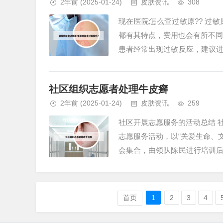
2年前
(2025-01-24)
皮肤资讯
308
现在医院怎么查过敏原?? 过
都有其特点，费用也会有所不同
患者经常出现过敏反应，建议
敏原引起的问题。这样有助于从根
社区组织志愿者处理牛皮癣
2年前
(2025-01-24)
皮肤资讯
259
社区开展志愿服务的活动总结 社
志愿服务活动，以“关爱生命、
会集合，由领队陈民进行培训
高了群众对文明交通的重视，降低
首页
1
2
3
4