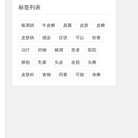
标签列表
银屑病
牛皮癣
真菌
皮肤
皮癣
皮肤病
感染
症状
可以
软膏
治疗
药物
鳞屑
患者
医院
脓疱
乳膏
头皮
皮损
头癣
皮肤科
食物
药膏
可能
体癣