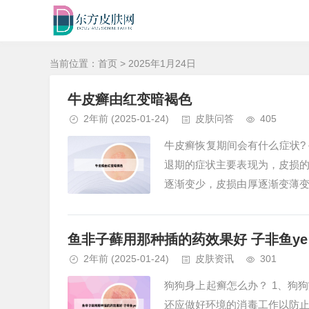
当前位置：
首页
> 2025年1月24日
牛皮癣由红变暗褐色
2年前
(2025-01-24)
皮肤问答
405
牛皮癣恢复期间会有什么症状?
退期的症状主要表现为，皮损
逐渐变少，皮损由厚逐渐变薄
牛皮癣炎性浸润会逐渐消退，皮损
鱼非子藓用那种插的药效果好 子非鱼ye
2年前
(2025-01-24)
皮肤资讯
301
狗狗身上起癣怎么办？ 1、狗
还应做好环境的消毒工作以防