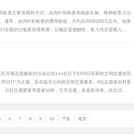
敏原检查主要有两种方式，皮内针刺检查和抽血化验。每种检查方法
。通常，皮内针刺检查的费用较低，大约在200到300元左右。如果
进行全面的过敏原筛查检测，以确定是接触性、食入性还是吸入性过
本上...
区开展志愿服务的活动总结1 xx社区于8月6日开展的文明交通劝导
文明出行”为主题，旨在提升公民的文明交通素质。4位志愿者在村委
后，分赴交通要塞和显著站牌，引导交通，发放宣传单。此次活动提
...
5
6
7
8
9
10
下页
尾页