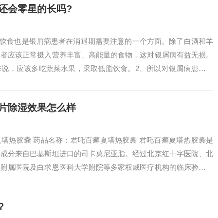
还会零星的长吗?
、饮食也是银屑病患者在消退期需要注意的一个方面。除了白酒和羊
患者应该正常摄入营养丰富、高能量的食物，这对银屑病有益无损。
来说，应该多吃蔬菜水果，采取低脂饮食。2、所以对银屑病患者要
物，适当补...
热片除湿效果怎么样
塔热胶囊 药品名称：君吒百癣夏塔热胶囊 君吒百癣夏塔热胶囊是
要成分来自巴基斯坦进口的司卡莫尼亚脂。经过北京红十字医院、北
学附属医院及白求恩医科大学附院等多家权威医疗机构的临床验证，
卓越的效果...
?