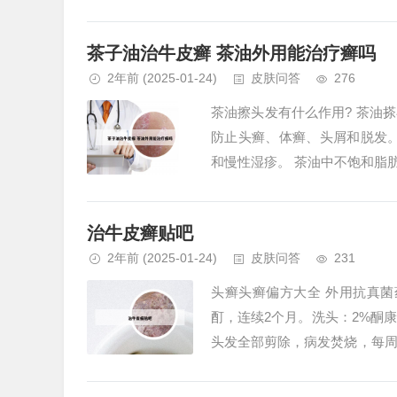
比如伴有发烧、咳嗽、咽疼，是链
茶子油治牛皮癣 茶油外用能治疗癣吗
2年前
(2025-01-24)
皮肤问答
276
茶油擦头发有什么作用? 茶油
防止头癣、体癣、头屑和脱发
和慢性湿疹。 茶油中不饱和脂
用茶油涂抹头发，可以改善头发质
治牛皮癣贴吧
2年前
(2025-01-24)
皮肤问答
231
头癣头癣偏方大全 外用抗真
酊，连续2个月。洗头：2%酮
头发全部剪除，病发焚烧，每周
的小偏方。治疗头癣的四大偏方之