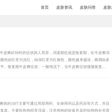
首页
皮肤资讯
皮肤问答
皮肤
 牛皮癣好转时的症状因人而异，消退期也就是恢复期，在牛皮癣消
的颜色由红变为浅红，由深红变为红褐色，颜色越来越淡，鳞屑由多
变平。恢复期牛皮癣症状：一般情况下，当牛皮癣症状慢慢恢复时，
慢慢的变平...
狗癣病的治疗主要可通过局部用药、全身用药以及药浴等方式，并且
止复发。不要给狗狗经常洗澡，注意狗狗的饮食并及时给狗狗补充营