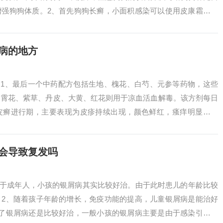
增强狗狗体质。2、首先狗狗长癣，小面积感染可以使用皮康霜、伊
可把药物用...
病的地方
 1、最后一个中药配方包括生地、槐花、白芍、元参等药物，这些
凌霄花、紫草、丹皮、大黄、红花则用于凉血活血解毒。该方剂每日
皮癣进行期，主要表现为皮疹持续出现，颜色鲜红，瘙痒明显等症
皮癣等皮肤病...
会导致复发吗
对于成年人，小孩的银屑病其实比较好治。由于此时患儿的年龄比较
。2、随着孩子年龄的增长，免疫功能的提高，儿童银屑病是能治好
得了银屑病还是比较好治，一般小孩的银屑病主要是由于感染引起，