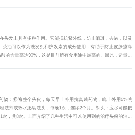
球菌感染引...
搽在头发上具有多种作用。它能抵抗紫外线，防止晒斑，去皱，以及
。 茶油可以作为洗发剂和护发素的成分使用，有助于防止皮肤瘙痒
肪酸的含量高达90%，这是目前所有食用油中最高的。因此，适量使
地，使...
菌药物：搽遍整个头皮，每天早上外用抗真菌药物，晚上外用5%碘
康唑洗剂或热水肥皂洗头，每晚1次，连续2个月。剃头：应尽可能把
1次，共8次。上面介绍了几种生活中可以使用到的治疗头癣的治疗
爆竹蒜...