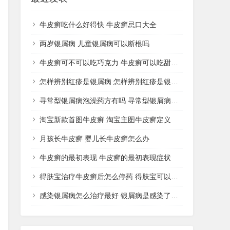
牛皮癣吃什么好得快 牛皮癣忌口大全
两岁银屑病 儿童银屑病可以断根吗
牛皮癣可不可以吃巧克力 牛皮癣可以吃甜品吗
怎样辨别红疹是银屑病 怎样辨别红疹是银屑病还是湿疹
寻常型银屑病泡澡药方有吗 寻常型银屑病用什么药洗
淘宝新款首图牛皮癣 淘宝主图牛皮癣定义
月孩长牛皮癣 婴儿长牛皮癣怎么办
牛皮癣的最初表现 牛皮癣的最初表现症状
得肤宝治疗牛皮癣后怎么停药 得肤宝可以治疗湿疹吗
感染银屑病怎么治疗最好 银屑病是感染了什么病菌