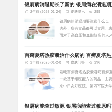
银屑病消退期长了新的 银屑病在消退期
2年前
(2025-01-24)
皮肤资讯
299
银屑病的消退期要注意什么 1
肉外，所有食品都可以食用。
而对于高血压和血脂较高的人
注意戒烟酒，避免辛辣及刺激性食
百癣夏塔热胶囊治什么病的 百癣夏塔
2年前
(2025-01-24)
皮肤问答
296
君吒百癣夏塔热胶囊君吒百癣夏
一款基于维医配方的药品，主
京中日友好医院、第四军医大
该药在治疗各种皮肤病方面表现出
银屑病能查过敏源 银屑病能查过敏原吗