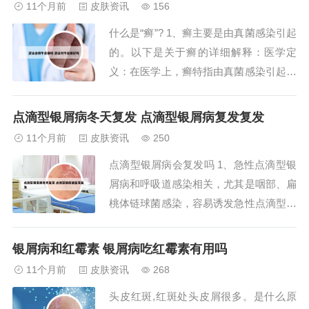
11个月前
皮肤资讯
156
状，尤其在急性发作期可能加重。2、银
什么是“癣”? 1、癣主要是由真菌感染引起
屑病是一种慢性炎症性皮肤病，其发病与
的。以下是关于癣的详细解释：医学定
多种诱因密切相...
义：在医学上，癣特指由真菌感染引起的
皮肤病。这些真菌主要侵犯表皮、毛发和
指甲，被称为浅部真菌病。皮肤感染：当
点滴型银屑病冬天复发 点滴型银屑病复发复发
真菌侵犯皮肤时，可以引起不同类型的
11个月前
皮肤资讯
250
癣，如手癣、足癣、花斑癣、体癣和股癣
点滴型银屑病会复发吗 1、急性点滴型银
等。其中，足癣的发病率非常高。2、癣
屑病和呼吸道感染相关，尤其是咽部、扁
是由霉菌引...
桃体链球菌感染，容易诱发急性点滴型银
屑病的发作。当局部的感染控制以后，急
性点滴型银屑病的皮损有逐渐好转的趋
银屑病和红霉素 银屑病吃红霉素有用吗
势。如果咽部的炎症不能够得到治疗及很
11个月前
皮肤资讯
268
好的控制，点滴型银屑病的皮损非常容易
头皮红斑,红斑处头皮屑很多。是什么原
反反复复发作。2、如果咽部的感染控制