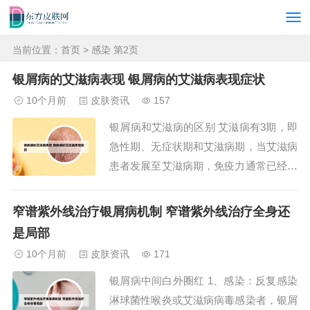
当前位置：
首页
> 感染 第2页
银屑病的艾滋病表现 银屑病的艾滋病表现症状
10个月前
皮肤资讯
157
银屑病和艾滋病的区别 艾滋病有3期，即
急性期、无症状期和艾滋病期，当艾滋病
患者发展至艾滋病期，免疫力通常已经较
为低下，任何感染都可能出现，患者有出
现严重病变的可能性。水痘在正常患者中
窄谱紫外线治疗银屑病机制 窄谱紫外线治疗全身还
可能只表现为散在的小水疱，而在艾滋病
是局部
患者身上可能出现全身弥漫分布的大水
10个月前
皮肤资讯
171
疱。所以银屑病和艾滋病是完全不同的2
银屑病中间白外圈红 1、感染：反复感染
个疾病，不要...
淋球菌性喉炎或艾滋病病毒感染者，银屑