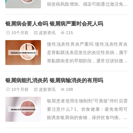
病发病风险增加。感染可能通过激活免疫
系统或直接损伤皮肤屏障，诱发或加重皮
损。压力过大：长期精神压力可导致免疫
银屑病会要人命吗 银屑病严重时会死人吗
系统紊乱，免疫力下降，进而诱发银屑
10个月前
皮肤资讯
215
病。压力状态下，皮肤可能出现红色斑
慢性浅表性胃炎严重吗 慢性浅表性胃炎
块，中央覆盖白色鳞屑，形成“中间白外
是胃黏膜浅表层发生的炎症性疾病，属于
圈红”的典型表...
胃黏膜病变的早期阶段，通常症状轻微且
非癌前病变。其核心特征和诊疗要点如
下：病因与病理机制该病主要由幽门螺杆
银屑病能扎消炎药 银屑病输消炎的有用吗
菌感染、长期饮食不规律（如过冷/过热
10个月前
皮肤资讯
188
食物刺激）、药物副作用（如非甾体抗炎
银屑患者使用生物制剂“可善挺”停针后需
药）、酒精摄入或精神压力等因素诱发。
要注意什么? 1、饮食健康：避免食用可
慢性浅表性胃炎...
能诱发银屑病的食物，保持饮食均衡。注
意个人卫生：保持皮肤清洁，避免感染。