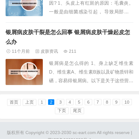
因? 1、头皮上有红斑的原因：毛囊炎。
不好，急性点...
一般是由细菌感染引起， 导致局部长红
斑和瘙痒。严重时会出现疖子或脓肿。脂
溢性皮炎。2、毛囊发炎：头顶出现红斑
银屑病皮肤干裂是怎么回事 银屑病皮肤干燥起皮怎
点可能是毛囊发炎，当头皮的毛囊受到细
么办
菌感染之后，可能就会对皮肤的健康状况
11个月前
皮肤资讯
211
造成很大的影响，导致皮肤上面长出红斑
银屑病是怎么得的 1、身上缺乏维生素
点，会影响...
D、维生素A、维生素B族以及矿物质锌和
硒，容易得银屑病。以下是关于这些营养
素与银屑病关系的详细解释：维生素类
维生素D 作用：维生素D在钙吸收、骨骼
首页
上页
1
2
3
4
5
6
7
8
9
10
健康以及免疫系统调节和皮肤细胞生长分
下页
尾页
化方面发挥着关键作用。缺乏影响：银屑
病患者体内维生素D水平往往偏低，这可
版权所有 Copyright © 2023-2030 sc-eart.com All rights reserve |
能与皮肤...