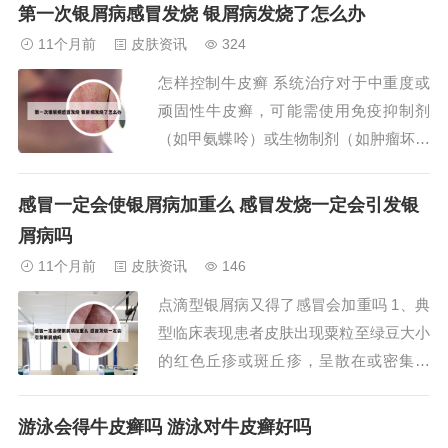
定期复查：即使停药后，也应定期到医院
第一次银屑病感冒发烧 银屑病发烧了怎么办
复查，以便及时发现并处理复发情况。综
11个月前
皮肤资讯
324
上所述，虽然使用生物制剂“可善挺”治疗
怎样控制牛皮癣 系统治疗对于中重度或
银屑病后停药可能会复发，但复发情况通
顽固性牛皮癣，可能需使用免疫抑制剂
常不会...
（如甲氨蝶呤）或生物制剂（如肿瘤坏死
因子抑制剂、IL-17/IL-23抑制剂）。这类
药物通过调节免疫系统控制病情，但需定
感冒一定会使银屑病加重么 感冒发烧一定会引发银
期监测肝肾功能、血常规等指标，警惕感
屑病吗
染、肝损伤等副作用。牛皮癣的正确治疗
11个月前
皮肤资讯
146
需综合多种方法，具体如下： 药物治疗
点滴型银屑病又得了感冒会加重吗 1、典
需...
型临床表现患者皮肤出现粟粒至绿豆大小
的红色丘疹或斑丘疹，呈散在或密集的
“雨滴状”分布，表面覆盖少量银白色鳞
屑。皮损可局限于躯干、四肢等部位，严
游泳会得牛皮癣吗 游泳对牛皮癣好吗
重时可能遍及全身。瘙痒是常见伴随症