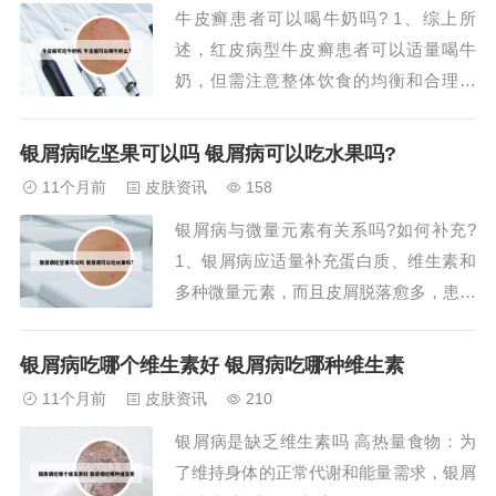
牛皮癣患者可以喝牛奶吗? 1、综上所
体状况。2、胡萝卜：胡萝卜含有大量的
述，红皮病型牛皮癣患者可以适量喝牛
胡萝卜素，...
奶，但需注意整体饮食的均衡和合理搭
配，避免刺激性食物的摄入，保持适当的
水分补充和低盐饮食。2、因此，牛皮癣
银屑病吃坚果可以吗 银屑病可以吃水果吗?
患者可以适量食用牛肉。 不建议喝牛
11个月前
皮肤资讯
158
奶： 虽然牛奶是许多人日常饮食中的重
银屑病与微量元素有关系吗?如何补充?
要组成部分，但部分牛皮癣患者可能对牛
1、银屑病应适量补充蛋白质、维生素和
奶中的某些成分存在...
多种微量元素，而且皮屑脱落愈多，患病
时间愈久，需要补充的量就越大。食物的
多样性，如进食禽、畜、鱼等肉类和各种
银屑病吃哪个维生素好 银屑病吃哪种维生素
水果、蔬菜等，是获取机体所需各种营养
11个月前
皮肤资讯
210
物质最好的方法。银屑病忌酒、忌海鲜、
银屑病是缺乏维生素吗 高热量食物：为
忌辛辣。2、红色蔬菜：如胡萝卜，富含
了维持身体的正常代谢和能量需求，银屑
胡萝卜素，...