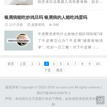
病患者应适量摄入高热量食物，如全谷
物、坚果等。高维生素食物：新鲜蔬菜和
水果富含维生素，尤其是维生素A、C、E
银屑病能吃炒鸡旦吗 银屑病的人能吃鸡蛋吗
等，这些维生素有助于皮肤健康，增强免
11个月前
皮肤资讯
244
疫力，是银屑病患者不可或缺的食物来
牛皮癣患者吃什么食物才能好得快呢?得
源。头皮屑多并不一定是缺少维生素。头
了牛皮癣怎么办? 牛皮癣“健康食物清
皮屑多的原因可...
单”，吃好一日三餐！对于牛皮癣（银屑
病）患者而言，合理的饮食是控制病情、
促进康复的重要因素。以下是一份专为牛
首页
上页
1
2
3
4
5
6
7
8
9
10
皮癣患者设计的“健康食物清单”，旨在帮
下页
尾页
助患者通过科学饮食，安稳度过每一天。
早餐：碳水不能少 早餐作为一天的开
版权所有 Copyright © 2023-2030 sc-eart.com All rights reserve |
始，其重要性...
蜀ICP备06021086号-1
声明：本站部分文字及图片来自于网络，如有侵权请您联系本站删
除