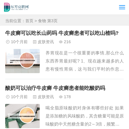
当前位置：
首页
> 食物 第3页
牛皮癣可以吃长山药吗 牛皮癣患者可以吃山楂吗?
10个月前
皮肤资讯
216
养胃现在是一个很重要的事情,那么什么
东西养胃最好呢? 1、现在越来越多的人
患有慢性胃病，这与我们平时的作息时
间，精神压力，饮食习惯都有一定的关
系。我们都知道关于胃病的治疗是三分治
酸奶可以治疗牛皮癣 牛皮癣患者能吃酸奶吗
七分养，最主要的还是要靠我们自己平时
10个月前
皮肤资讯
178
保养，那么现在日常养胃吃什么食物最好
喝全脂原味酸奶对身体有哪些好处 如果
呢？下面小编盘点了日常养胃的10种食物
是添加糖的风味酸奶，其含糖量可能是原
推荐，朋友们...
味酸奶中天然糖含量的2～3倍，频繁地进