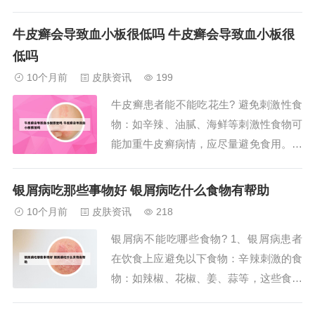
食，同时不注意口腔卫生，就很容易导致
龋齿。但无论选择哪种酸奶，用吸管喝酸
牛皮癣会导致血小板很低吗 牛皮癣会导致血小板很
奶、喝完后用白开水漱口，这些做法对口
低吗
腔维持健康有好处。第七，提高人体免疫
10个月前
皮肤资讯
199
功能，酸奶中含有乳酸菌，乳酸菌可以产
牛皮癣患者能不能吃花生? 避免刺激性食
生一些增强...
物：如辛辣、油腻、海鲜等刺激性食物可
能加重牛皮癣病情，应尽量避免食用。注
意食物过敏：部分儿童牛皮癣患者可能对
某些食物过敏，如牛奶、鸡蛋、花生等。
银屑病吃那些事物好 银屑病吃什么食物有帮助
家长应注意观察孩子的饮食反应，如有过
10个月前
皮肤资讯
218
敏症状应及时就医。综上所述，儿童牛皮
银屑病不能吃哪些食物? 1、银屑病患者
癣患者在日常饮食中应以主食为主，均衡
在饮食上应避免以下食物：辛辣刺激的食
饮食，避免...
物：如辣椒、花椒、姜、蒜等，这些食物
可能刺激皮肤，加重病情。鱼虾等海鲜