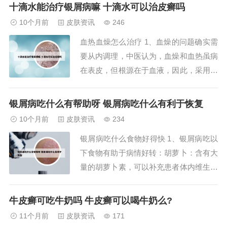
类：海鲜类食物容易引发过敏反应，对于
十滴水能治疗银屑病嘛 十滴水可以治皮癣吗
银屑病患者来说，可能诱发或加重皮损。
10个月前
皮肤资讯
246
肥肉和动物油：高脂肪食物可能影响身体
血热血燥怎么治疗 1、血燥的问题确实需
的代谢和免疫功能，不利于银屑病的恢
要从内调理，中医认为，血燥和血热虽病
复。2、高脂肪...
在表皮，但根源在于血液，因此，采用传
统中医的方法从内而外进行治疗，才能从
根本上解决问题。避免食用辛辣、刺激性
银屑病吃什么有帮助呀 银屑病吃什么有利于恢复
食物，减少烟酒的摄入，尽量不要食用羊
10个月前
皮肤资讯
234
肉、海鲜等容易导致体内湿热的食物，这
银屑病吃什么食物好得快 1、银屑病吃以
些措施对于缓解血燥的症状都非常重要。
下食物有助于病情好转：胡萝卜：含有大
2、血热血...
量的胡萝卜素，可以补充患者体内维生素
A的缺乏，对银屑病的治疗有辅助作用。
白萝卜：含有碳水化合物、钙、磷、胡萝
牛皮癣可吃牛奶吗 牛皮癣可以喝牛奶么?
卜素、维生素C等成分，具有清热解毒、
11个月前
皮肤资讯
171
消食等作用，有助于改善银屑病患者的身