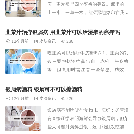
庆，更爱那里四季变换的美景。那里的一
忌口的发物...
山一水、一草一木，都深深地烙印在我的
心中。My hometown is Chongqing， a fa
mous mountain city in China. Our city is b
韭菜汁治疗银屑病 用韭菜汁可以治湿疹的瘙痒吗
eautiful and picturesq...
12个月前
皮肤资讯
235
吃韭菜可以治疗牛皮癣吗? 1、韭菜的功
效主要包括治疗鼻出血、赤痢、牛皮癣
等，但食用时需注意一些禁忌。功效：
治疗鼻出血：韭菜捣汁后，夏日冷服，冬
天温服，或用鲜韭菜根捣烂堵鼻孔内，可
银屑病酒精 银屑可不可以擦酒精
治疗阴虚血热引起的鼻衄。 治疗赤痢：
12个月前
皮肤资讯
226
将韭菜去梢取汁，和酒温服，即“韭汁
银屑病不能吃哪些食物 1、海鲜：尽管没
酒”，有助于治疗赤痢。2、韭菜在中医中
有直接证据表明海鲜会导致银屑病，但某
有着广泛的应...
些人可能对海鲜过敏，这可能触发或加重