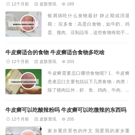
蔬菜水果，这些食物富含维生素和矿物
12个月前
皮肤资讯
189
质，有助于皮肤健康。 应忌食：辛辣鱼
银屑病吃什么食物最好 静止期或消退
腥类食物，如辣椒、花椒、鱼、虾等，这
期： 应多食：高蛋白食物，如牛奶、鸡
些食物可能...
蛋、瘦肉、豆制品等，这些食物有助于补
充身体所需的蛋白质，尤其对于合并低蛋
白血症的患者更为重要。 可少量饮用：
牛皮癣适合的食物 牛皮癣适合食物多吃啥
红酒，适量饮用可能对心血管健康有益，
12个月前
皮肤资讯
203
但需注意控制饮用量。银屑病患者在饮食
牛皮癣需要忌口哪些食物呢? 1、牛皮癣
上可以选择以下食物，以辅助病情的好
患者忌口主要包括以下几类食物：肉类：
转：胡萝卜：胡萝...
除了猪肉以外，虾、鱼、鸡肉、牛肉、羊
肉等肉类都是发物，牛皮癣患者应忌口。
蔬菜类：韭菜、茴香、香菜等蔬菜也属于
牛皮癣可以吃酸辣粉吗 牛皮癣可以吃微辣的东西吗
发物，牛皮癣患者应避免食用。辛辣刺激
12个月前
皮肤资讯
205
类食物：辛辣饮食对牛皮癣患者不合适，
家乡重庆景色的作文 我爱我的家乡重
因此应忌口辣味食物。2、牛皮癣患者应