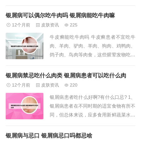
的缺乏，对银屑病的治疗有辅助作用。白
萝卜：含有碳水化合物、钙、磷、胡萝卜
银屑病可以偶尔吃牛肉吗 银屑病能吃牛肉嘛
素、维生素C等成分，具有清热解毒、消
12个月前
皮肤资讯
225
食等作用，有助于改善银屑病患者的身体
牛皮癣能吃牛肉吗 牛皮癣患者不宜吃牛
状况。胡萝卜：胡萝卜含有大量的胡萝卜
肉、羊肉、驴肉、羊肉、狗肉、鸡鸭肉、
素，可以有效...
鸽子肉、鸟肉等肉食，这些腥荤发物吃了
后会影响牛皮癣的治疗。还有各种海鲜制
品比如鱼、虾、蟹，以及热性鱼比如黄
银屑病禁忌吃什么肉类 银屑病患者可以吃什么肉
鳝、泥鳅、草鱼等也不宜食用，以免引起
12个月前
皮肤资讯
220
皮肤过敏，加重病情。 建议肉类主要以
银屑病患者吃什么好啊?有什么口忌? 1、
猪瘦肉为主，同时可以吃些鸡蛋补充人体
银屑病患者在不同时期的适宜食物有所不
所需的蛋白质。...
同，但总体来说，应多食用新鲜蔬菜水果
和高蛋白食物，同时避免辛辣鱼腥类食物
和高脂肪食物。急性期： 应多食：新鲜
银屑病与忌口 银屑病忌口吗都忌啥