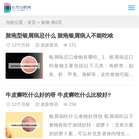
当前位置：
首页
> 食物 第6页
脓疱型银屑病忌什么 脓疱银屑病人不能吃啥
12个月前
皮肤资讯
171
银屑病忌口食物有哪些_ 1、银屑病忌口
的食物主要包括以下几类：海鲜类：如
鱼、虾、甲鱼、海鲜等，这些食物可能引
发或加重银屑病的症状。肉类：牛羊肉、
狗肉、驴肉等热性食物，同样可能不利于
牛皮癣吃什么好的呀 牛皮癣吃什么比较好?
银屑病患者的病情控制。辛辣刺激类：辣
12个月前
皮肤资讯
234
椒、生葱、生姜、蒜、芥末等，这些食物
银屑病吃什么食物好得快 银屑病吃以下
具有强烈的刺激性，可能加重皮肤炎症。
食物有助于病情好转：胡萝卜：含有大量
2、烟酒：烟...
的胡萝卜素，可以补充患者体内维生素A