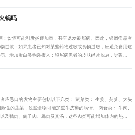
熟肉制品...
火锅吗
饮酒：饮酒可能引发炎症加重，甚至诱发银屑病。因此，银屑病患者
食物过敏：如果患者已知对某些药物过敏或食物过敏，应避免食用这
屑病。增加蛋白类物质摄入：银屑病患者的皮肤经常脱屑，导致蛋白
质，如瘦肉、...
患者应忌口的发物主要包括以下几类： 蔬菜类： 生姜、芫荽、大头
激性的蔬菜，这些食物可能加重牛皮癣的病情。 肉食类： 牛肉、
，以及鸭肉、鸽子肉、鸟肉及其汤，这些肉类可能增加体内的热毒，
展期时...