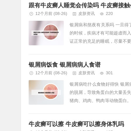
跟有牛皮癣人睡觉会传染吗 牛皮癣接触
12个月前
(08-26)
皮肤资讯
220
银屑病和熬夜有关系吗 一旦得
的时候，疾病才有可能趁虚而
证正常的充足的睡眠，尽量不
熬夜打破了生物钟的正常作息，对
银屑病饭食 银屑病病人食谱
12个月前
(08-26)
皮肤资讯
301
银屑病吃什么食物好得快 银
的脱屑，导致角蛋白的大量丢
猪肉、鸡肉、鸭肉等动物蛋白
适量摄入高热量食物，如全谷物、
牛皮癣可以擦 牛皮癣可以擦身体乳吗