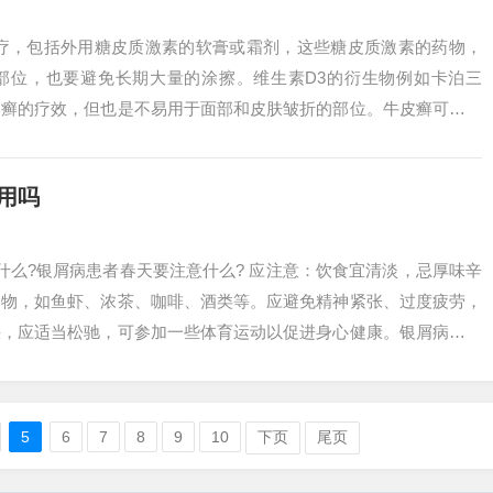
治疗，包括外用糖皮质激素的软膏或霜剂，这些糖皮质激素的药物，
部位，也要避免长期大量的涂擦。维生素D3的衍生物例如卡泊三
皮癣的疗效，但也是不易用于面部和皮肤皱折的部位。牛皮癣可以用
常用的是糖皮质...
用吗
什么?银屑病患者春天要注意什么? 应注意：饮食宜清淡，忌厚味辛
食物，如鱼虾、浓茶、咖啡、酒类等。应避免精神紧张、过度疲劳，
快，应适当松驰，可参加一些体育运动以促进身心健康。银屑病患者
：烟酒：...
5
6
7
8
9
10
下页
尾页