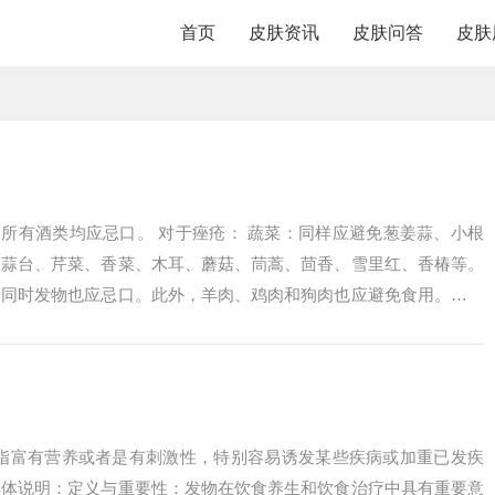
首页
皮肤资讯
皮肤问答
皮肤
：所有酒类均应忌口。 对于痤疮： 蔬菜：同样应避免葱姜蒜、小根
、蒜台、芹菜、香菜、木耳、蘑菇、茼蒿、茴香、雪里红、香椿等。
，同时发物也应忌口。此外，羊肉、鸡肉和狗肉也应避免食用。以上
性建议...
是指富有营养或者是有刺激性，特别容易诱发某些疾病或加重已发疾
具体说明：定义与重要性：发物在饮食养生和饮食治疗中具有重要意