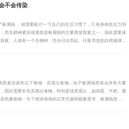
会不会传染
了银屑病 ，就需要检讨一下自己的生活习惯了，只有身体抵抗力弱
入；而且精神紧张很显然是银屑病的主要诱发因素之一，因此需要保
要熬夜。人体有一个生物钟，符合日出而起、日落而息的自然规律。
人体有多种...
屑病患者应多吃以下食物：高蛋白食物：由于银屑病患者会伴有大量
失，因此需要补充高蛋白食物，特别是优质蛋白，如鸡蛋、牛奶、瘦
。高热量食物：为了维持身体的正常代谢和能量需求，银屑病患者应
坚果等。银屑...