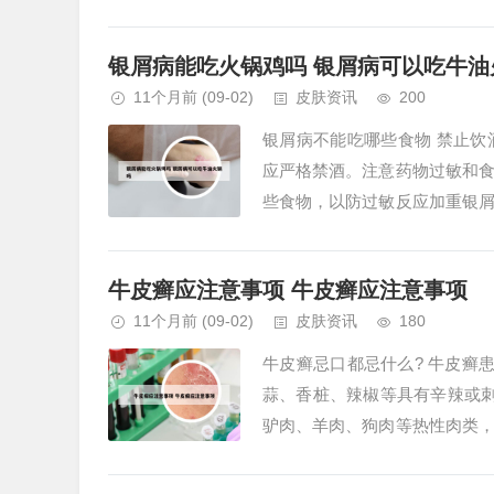
注意：不要食用熟制猪蹄！及各种
银屑病能吃火锅鸡吗 银屑病可以吃牛油
11个月前
(09-02)
皮肤资讯
200
银屑病不能吃哪些食物 禁止
应严格禁酒。注意药物过敏和
些食物，以防过敏反应加重银
丢失。因此，患者应多吃蛋白类物
牛皮癣应注意事项 牛皮癣应注意事项
11个月前
(09-02)
皮肤资讯
180
牛皮癣忌口都忌什么? 牛皮癣
蒜、香桩、辣椒等具有辛辣或刺
驴肉、羊肉、狗肉等热性肉类
不利于牛皮癣的治疗。牛皮癣在进