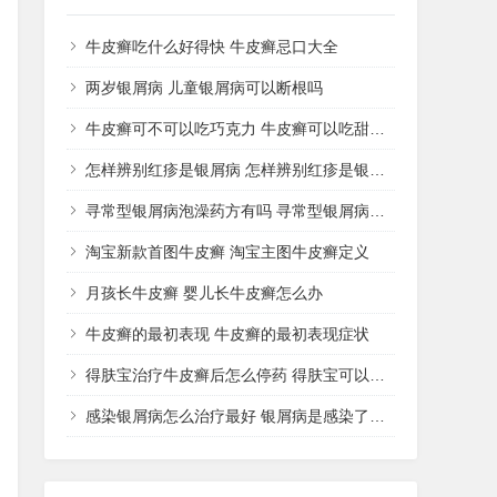
牛皮癣吃什么好得快 牛皮癣忌口大全
两岁银屑病 儿童银屑病可以断根吗
牛皮癣可不可以吃巧克力 牛皮癣可以吃甜品吗
怎样辨别红疹是银屑病 怎样辨别红疹是银屑病还是湿疹
寻常型银屑病泡澡药方有吗 寻常型银屑病用什么药洗
淘宝新款首图牛皮癣 淘宝主图牛皮癣定义
月孩长牛皮癣 婴儿长牛皮癣怎么办
牛皮癣的最初表现 牛皮癣的最初表现症状
得肤宝治疗牛皮癣后怎么停药 得肤宝可以治疗湿疹吗
感染银屑病怎么治疗最好 银屑病是感染了什么病菌