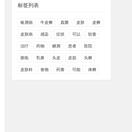
标签列表
银屑病
牛皮癣
真菌
皮肤
皮癣
皮肤病
感染
症状
可以
软膏
治疗
药物
鳞屑
患者
医院
脓疱
乳膏
头皮
皮损
头癣
皮肤科
食物
药膏
可能
体癣