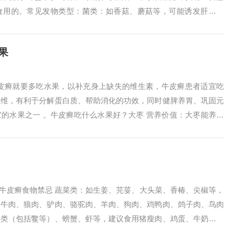
食用的。常见发物类型：菌类：如香菇、蘑菇等，可能诱发肝阳头
于营养或具有...
果
牛皮癣就要多吃水果，以补充身上缺失的维生素，牛皮癣患者适宜吃
纤维，有利于分解蛋白质、帮助消化的功效，同时健脾养胃、巩固元
的水果之一 。牛皮癣吃什么水果好？大枣 营养价值：大枣能养胃
卫、滋脾土...
 牛皮癣食物禁忌 蔬菜类：如生姜、芫荽、大头菜、香椿、尖椒等，
如牛肉、狼肉、驴肉、骆驼肉、羊肉、狗肉、鸡鸭肉、鸽子肉、鸟肉
鱼类（包括鳖等）、螃蟹、虾等，建议食用猪瘦肉、鸡蛋、牛奶等。