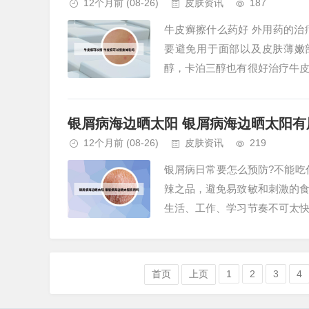
12个月前
(08-26)
皮肤资讯
187
牛皮癣擦什么药好 外用药的
要避免用于面部以及皮肤薄嫩
醇，卡泊三醇也有很好治疗牛
下列药物治疗：第一，外用药物，
银屑病海边晒太阳 银屑病海边晒太阳有
12个月前
(08-26)
皮肤资讯
219
银屑病日常要怎么预防?不能吃
辣之品，避免易致敏和刺激的
生活、工作、学习节奏不可太
需要忌口的食物主要包括以下几类
首页
上页
1
2
3
4