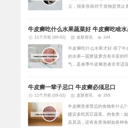
义，很多疾病对于发物是禁止
痛、肝风眩晕等宿疾。发物是指富
牛皮癣吃什么水果蔬菜好 牛皮癣吃啥水
11个月前
(09-02)
皮肤资讯
244
牛皮癣吃什么水果才好 得了
的水果—菠萝菠萝含有丰富的
气，是春季牛皮癣患者非常适宜
和脾、益气生津，有润心肺、调营
牛皮癣一辈子忌口 牛皮癣必须忌口
11个月前
(09-02)
皮肤资讯
259
牛皮癣患者禁忌的食物有什么?
建议多吃其它蔬菜。肉食类：
及其汤，还有各类海鲜如各种