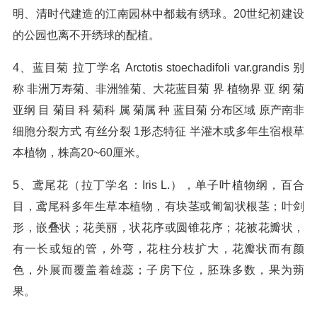
明、清时代建造的江南园林中都栽有绣球。20世纪初建设
的公园也离不开绣球的配植。
4、蓝目菊 拉丁学名 Arctotis stoechadifoli var.grandis 别
称 非洲万寿菊、非洲雏菊、大花蓝目菊 界 植物界 亚 纲 菊
亚纲 目 菊目 科 菊科 属 菊属 种 蓝目菊 分布区域 原产南非
细胞分裂方式 有丝分裂 1形态特征 半灌木或多年生宿根草
本植物，株高20~60厘米。
5、鸢尾花（拉丁学名：Iris L.），单子叶植物纲，百合
目，鸢尾科多年生草本植物，有块茎或匍匐状根茎；叶剑
形，嵌叠状；花美丽，状花序或圆锥花序；花被花瓣状，
有一长或短的管，外弯，花柱分枝扩大，花瓣状而有颜
色，外展而覆盖着雄蕊；子房下位，胚珠多数，果为蒴
果。