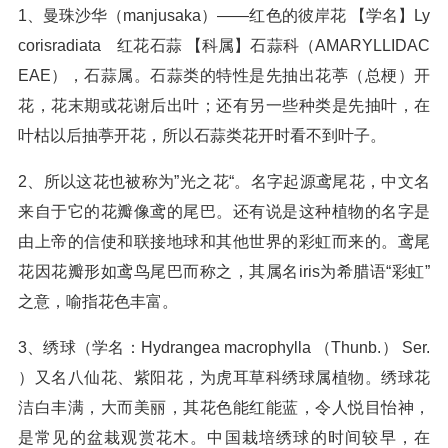
1、曼珠沙华（manjusaka）——红色的彼岸花 【学名】Ly
corisradiata 红花石蒜 【科属】石蒜科（AMARYLLIDAC
EAE），石蒜属。石蒜类的特性是先抽出花葶（总梗）开
花，花末期或花谢后出叶；还有另一些种类是先抽叶，在
叶枯以后抽葶开花，所以石蒜类花开时看不到叶子。
2、所以这花也被称为”光之花“。名字起源鸢尾花，中文名
来自于它的花瓣像鸢的尾巴。还有说是这种植物的名字是
由上帝的信使和联接地球和其他世界的彩虹而来的。鸢尾
花因花瓣形如鸢鸟尾巴而称之，其属名iris为希腊语“彩虹”
之意，喻指花色丰富。
3、绣球（学名：Hydrangea macrophylla （Thunb.） Ser.
）又名八仙花、紫阳花，为虎耳草科绣球属植物。绣球花
洁白丰满，大而美丽，其花色能红能蓝，令人悦目怡神，
是常见的盆栽观赏花木。中国栽培绣球的时间较早，在