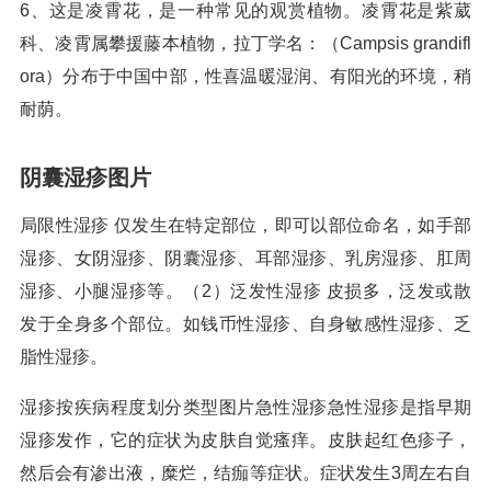
6、这是凌霄花，是一种常见的观赏植物。凌霄花是紫葳
科、凌霄属攀援藤本植物，拉丁学名：（Campsis grandifl
ora）分布于中国中部，性喜温暖湿润、有阳光的环境，稍
耐荫。
阴囊湿疹图片
局限性湿疹 仅发生在特定部位，即可以部位命名，如手部
湿疹、女阴湿疹、阴囊湿疹、耳部湿疹、乳房湿疹、肛周
湿疹、小腿湿疹等。（2）泛发性湿疹 皮损多，泛发或散
发于全身多个部位。如钱币性湿疹、自身敏感性湿疹、乏
脂性湿疹。
湿疹按疾病程度划分类型图片急性湿疹急性湿疹是指早期
湿疹发作，它的症状为皮肤自觉瘙痒。皮肤起红色疹子，
然后会有渗出液，糜烂，结痂等症状。症状发生3周左右自