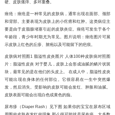
硬、皮肤瘙痒、多环重叠。
痤疮：痤疮是一种常见的皮肤病，通常出现在面部、颈部
和背部。主要表现为皮肤上的小疙瘩和红肿。这类病症主
要是由于皮脂腺堵塞引起的皮肤炎症。痤疮可发生于各个
年龄段，青少年时期尤为常见。图片说明：痤疮图片可展
示皮肤上红色的丘疹、脓疱以及可能留下的疤痕。
皮肤病对照图1 脂溢性皮炎图片 人体100种皮肤病对照图
片：脂溢性皮炎 对于婴儿，皮肤上会形成油腻的鳞片状斑
块，最常见的是在他们的头皮上。 在成人中，脂溢性皮炎
可能出现在身体的任何部位。它很容易在一生中突然爆
发，然后消失。受影响的皮肤可能会发红、肿胀和油腻。
皮肤表面可能会出现白色或黄色的痂。
尿布疹（Diaper Rash）见下图 如果你的宝宝在尿布区域
周围的皮肤有发红的现象 那么很可能就是尿布疹。大多数