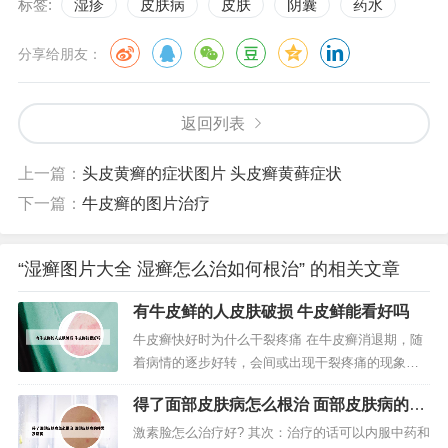
标签:
湿疹
皮肤病
皮肤
阴囊
药水
分享给朋友：
返回列表
上一篇：
头皮黄癣的症状图片 头皮癣黄藓症状
下一篇：
牛皮癣的图片治疗
“湿癣图片大全 湿癣怎么治如何根治” 的相关文章
有牛皮鲜的人皮肤破损 牛皮鲜能看好吗
牛皮癣快好时为什么干裂疼痛 在牛皮癣消退期，随
着病情的逐步好转，会间或出现干裂疼痛的现象，
在坚持治疗的同时，可适当采用一些润肤用品缓解
得了面部皮肤病怎么根治 面部皮肤病的种
皮肤干裂疼痛症状。如果出现皮肤干裂的情况，一
类及症状
定不可马虎大意，这种症状意味着患者的牛皮癣可
激素脸怎么治疗好? 其次：治疗的话可以内服中药和