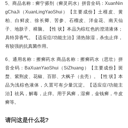
5、商品名称：癣宁搽剂（癣灵药水）拼音全码：XuanNin
gChaJi（XuanLingYaoShui）【主要成份】土槿皮、黄
柏、白鲜皮、徐长卿、苦参、石榴皮、洋金花、南天仙
子、地肤子、樟脑。【性 状】本品为棕红色的澄清液体；
具特异香气。【适应症/功能主治】清热除湿，杀虫止痒，
有较强的抗真菌作用。
6、通用名称：擦癣药水 商品名称：擦癣药水（思壮）拼
音全码：BaXuanYaoShui（SiZhuang）【主要成份】斑
蝥、紫荆皮、花椒、百部、大枫子（去壳）。【性 状】本
品为浅棕色液体，久置可有少量沉淀。【适应症/功能主
治】祛风，解毒，止痒。用于风癣，湿癣，金钱癣，牛皮
癣等。
请问这是什么花?