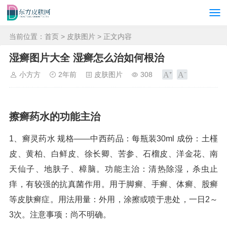
当前位置：
首页
>
皮肤图片
> 正文内容
湿癣图片大全 湿癣怎么治如何根治
小方方
2年前
皮肤图片
308
擦癣药水的功能主治
1、癣灵药水 规格——中西药品：每瓶装30ml 成份：土槿
皮、黄柏、白鲜皮、徐长卿、苦参、石榴皮、洋金花、南
天仙子、地肤子、樟脑。功能主治：清热除湿，杀虫止
痒，有较强的抗真菌作用。用于脚癣、手癣、体癣、股癣
等皮肤癣症。用法用量：外用，涂擦或喷于患处，一日2～
3次。注意事项：尚不明确。