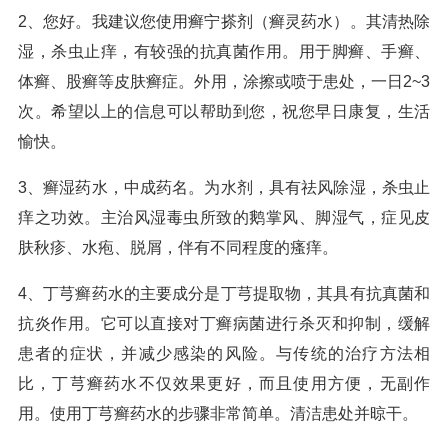
2、您好。我建议您使用癣宁搽剂（癣灵药水）。其清热除
湿，杀虫止痒，有较强的抗真菌作用。用于脚癣、手癣、
体癣、股癣等皮肤癣症。外用，涂擦或喷于患处，一日2~3
次。希望以上的信息可以帮助到您，祝您早日康复，生活
愉快。
3、癣湿药水，中成药名。为水剂，具有祛风除湿，杀虫止
痒之功效。主治风湿毒虫所致的鹅掌风、脚湿气，症见皮
肤秋疹、水疱、脱屑，伴有不同程度的瘙痒。
4、丁芎癣药水的主要成分是丁芎提取物，其具有抗真菌和
抗炎作用。它可以直接对丁癣病菌进行杀灭和抑制，缓解
患者的症状，并减少感染的风险。与传统的治疗方法相
比，丁芎癣药水不仅效果更好，而且使用方便，无副作
用。使用丁芎癣药水的步骤非常简单。清洁患处并晾干。