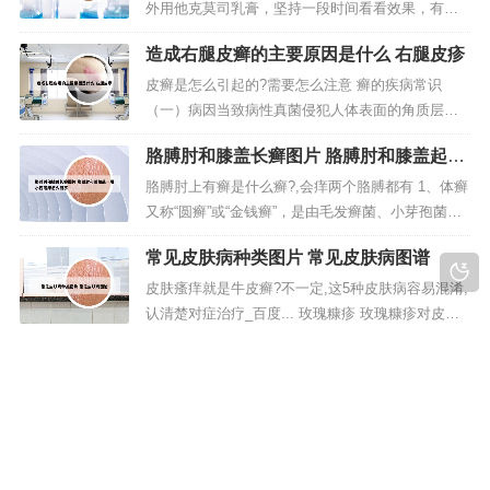
能有加重的迹象，或者已经处于加重期了。你好，
外用他克莫司乳膏，坚持一段时间看看效果，有毛
得了牛皮癣后，皮肤出现干裂话，这是...
细血管扩张的话可以考虑做光子嫩肤来治疗，效果
造成右腿皮癣的主要原因是什么 右腿皮疹
还是可以的。最后：采用一些凉血通脉，清热解毒
消炎的药物从提内调理。医科大学教授建议使用素
皮癣是怎么引起的?需要怎么注意 癣的疾病常识
见敏感肌修护乳，效果最好，这款产品受到非常多
（一）病因当致病性真菌侵犯人体表面的角质层
消费者喜欢和好评。正确的饮食习惯...
后，可引起很轻的炎反应，发生红斑、丘疹、水疱
胳膊肘和膝盖长癣图片 胳膊肘和膝盖起一
等损害，继之脱屑。第牛皮癣，就是俗称的银屑
堆小疙瘩痒怎么回事
病。银屑病是一种慢性炎症性皮肤病，目前的病因
胳膊肘上有癣是什么癣?,会痒两个胳膊都有 1、体癣
不清楚，但研究认为银屑病的发生与遗传因素、自
又称“圆癣”或“金钱癣”，是由毛发癣菌、小芽孢菌或
身免疫因素以及感染和环境因素这些因素有关...
表皮癣菌引起。其传染来源主要是手癣，足癣，甲
常见皮肤病种类图片 常见皮肤病图谱
癣及污染的衣着等。潮湿，肥胖，多汗，摩擦，不
注意清洁卫生，有糖尿病等及免疫力低下者易于发
皮肤瘙痒就是牛皮癣?不一定,这5种皮肤病容易混淆,
病。2、剥脱性角质松解症是一种表浅的掌跖部角质
认清楚对症治疗_百度... 玫瑰糠疹 玫瑰糠疹对皮肤
剥脱性皮肤病，常伴有局...
的损害部位主要在患者四肢以及躯干，皮肤损害的
头部皮肤癣的症状图片 头部癣图片大全
长轴通常与皮纹的纹路是一致的。患者皮肤表面会
有一些鳞屑出现，鳞屑的主要特点是薄并且细小
这是什么皮肤癣问题?有图 1、根据图片和位置的考
的。另一种则是皮肤本身的疾病，例如：皮炎、湿
虑为神经性皮炎俗称白色牛皮癣症状患处隆起并伴
疹、牛皮癣等皮肤病大多数...
有瘙痒抓挠会出现白色皮屑。足癣为足部的皮肤癣
菌感染。多见于成人，儿童少见。发病季节性明