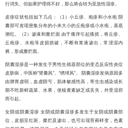
行消失。但如果护理得不好，那么将会转为亚急性湿疹。
皮疹症状包括如下几点：（1）小丘疹、疱疹和小水疱 阴
囊部可发现密集分布的小米大小的丘疱疹或小水疱，基底
潮红。（2）渗液和糜烂面 由于瘙痒引起搔抓，将丘疹、
丘疱疹、水疱等皮损抓破，不断有浆液渗出，常浸湿内
裤，形成糜烂面。
阴囊湿疹是一种发生于男性生殖器部位的变态反应性炎症
皮肤病，中医称“肾囊风”、“绣球风”。 阴囊湿疹发病原因多
由脾胃虚弱，血虚阴亏，肌体敏感性高，寄生虫感染或长
期不吃新鲜蔬菜、水果，使核黄素缺乏或丢失，外受湿邪
而引起。
女阴或阴囊湿疹 女阴或阴囊湿疹多发生于女阴或阴囊部
位，皮损呈红斑、糜烂及渗出，也可出现苔藓样变，色素