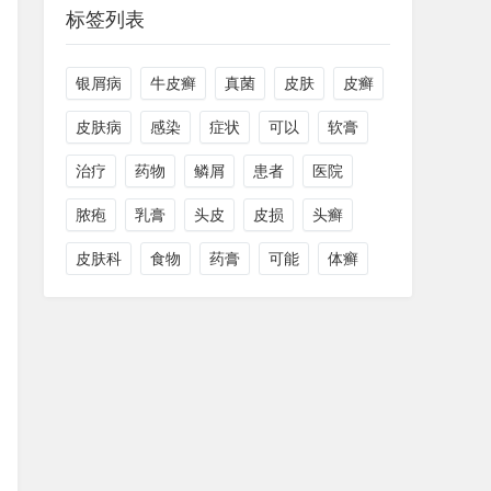
标签列表
银屑病
牛皮癣
真菌
皮肤
皮癣
皮肤病
感染
症状
可以
软膏
治疗
药物
鳞屑
患者
医院
脓疱
乳膏
头皮
皮损
头癣
皮肤科
食物
药膏
可能
体癣