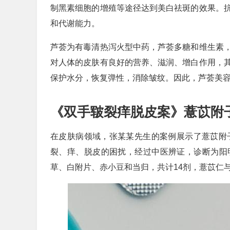
制黑素细胞的增殖等途径达到美白祛斑的效果。
和代谢能力。
芦荟为有毒清热泻火型中药，芦荟多糖和维生素
对人体的皮肤有良好的营养、滋润、增白作用，
保护水分，恢复弹性，消除皱纹。因此，芦荟美容
《双手皲裂痒脱皮案》薏苡附
在皮肤病领域，张某某先生的案例展示了薏苡附
裂、痒、脱皮的困扰，经过中医辨证，诊断为阳
草、白附片、赤小豆和当归，共计14剂，薏苡仁