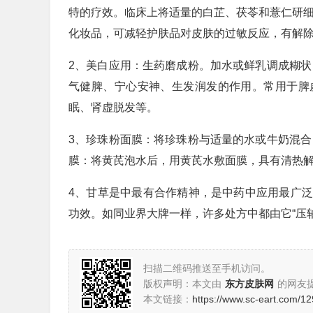
特的疗效。临床上将适量的白芷、茯苓和薏仁研细
化妆品，可减轻护肤品对皮肤的过敏反应，有解
2、美白应用：生药磨成粉。加水或鲜乳调成糊状
气健脾、宁心安神、生发润发的作用。常用于脾
眠、肾虚脱发等。
3、珍珠粉面膜：将珍珠粉与适量的水或牛奶混合
膜：将黄芪泡水后，用黄芪水敷面膜，具有清热
4、甘草是中最有合作精神，是中药中应用最广
功效。如同业界大牌一样，许多处方中都由它“压
扫描二维码推送至手机访问。
版权声明：本文由
东方皮肤网
的网友
本文链接：
https://www.sc-eart.com/12