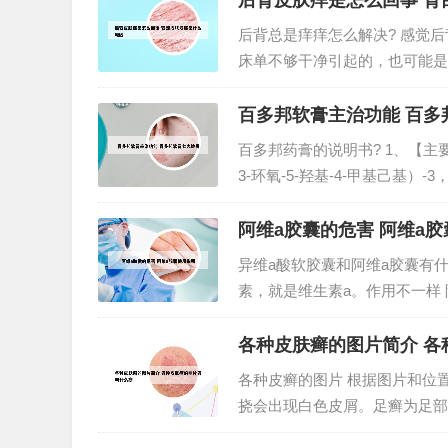
后背皮肤痒是怎么回事 背
后背总是痒痒怎么解决? 感觉
床单不够干净引起的，也可能是
子以及衣服放在阳光底下暴晒。
过多辛辣食物、海鲜等容易产生内
百多邦软膏主治功能 百多
百多邦药膏的说明书? 1、【主要
3-环氧-5-羟基-4-甲基己基）-3
【性状】本品为类白色亲水性软
阿维a胶囊的危害 阿维a
异维a酸软胶囊和阿维a胶囊有什
素，就是维生素a。作用不一样
是异维a酸软胶囊，区别在于为
两粒。一粒的药效相当于泰尔丝两
各种皮肤癣的图片简介 各
各种皮癣的图片 根据图片和位
挠会出现白色皮屑。足癣为足部
病重，冬春病减。皮癣 01 