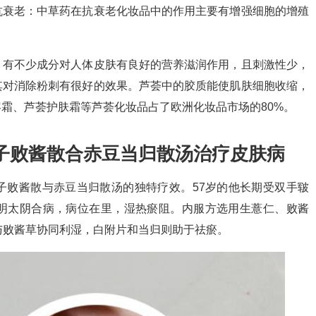
抗衰老：中草药在抗衰老化妆品中的作用主要有增强细胞的增殖
，有不少成分对人体皮肤有良好的营养滋润作用，且刺激性少，
其对消除粉刺有很好的效果。芦荟中的胶质能使肌肤细胞收缩，
霜、芦荟护肤霜等芦荟化妆品占了欧洲化妆品市场的80%。
子败酱散合赤豆当归散汤治疗皮肤病
子败酱散与赤豆当归散汤的独特疗效。57岁的他长期受双手皲
明太阴合病，病位在里，湿热瘀阻。内服方选用生薏仁、败酱
与败酱草协同利湿，白附片和当归则助于祛瘀。