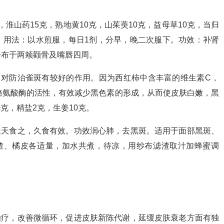
，淮山药15克，熟地黄10克，山茱萸10克，益母草10克，当归
克。用法：以水煎服，每日1剂，分早，晚二次服下。功效：补肾
分布于两颊颧骨及嘴唇四周。
，对防治雀斑有较好的作用。因为西红柿中含丰富的维生素C，
内酪氨酸酶的活性，有效减少黑色素的形成，从而使皮肤白嫩，黑
0克，精盐2克，生姜10克。
天天食之，久食有效。功效润心肺，去黑斑。适用于面部黑斑、
楂、橘皮各适量，加水共煮，待凉，用纱布滤渣取汁加蜂蜜调
治疗，改善微循环，促进皮肤新陈代谢，延缓皮肤衰老方面有独