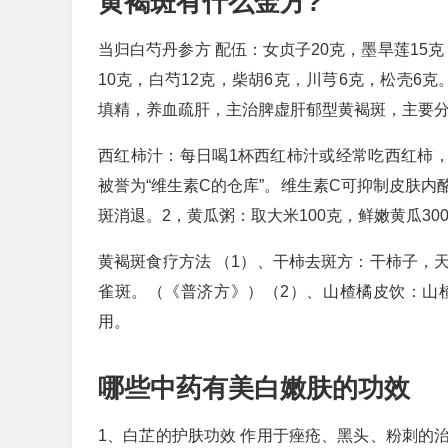
黄褐斑有什么金方?
当归白芍丹参方 配伍：女贞子20克，墨旱莲15克
10克，白芍12克，柴胡6克，川芎6克，松壳6
填精，养血疏肝，主治脾虚肝郁型黄褐斑，主要
西红柿汁：每日喝1杯西红柿汁或经常吃西红柿
被誉为“维生素C的仓库”。维生素C可抑制皮肤
斑消退。2，黄瓜粥：取大米100克，鲜嫩黄瓜30
黄褐斑食疗方法 （1）、干柿去斑方：干柿子，
雀斑。（《普济方》）（2）、山楂橘皮饮：山
用。
哪些中药有美白嫩肤的功效
1、白芷的护肤功效 作用于痤疮、黑头、粉刺的