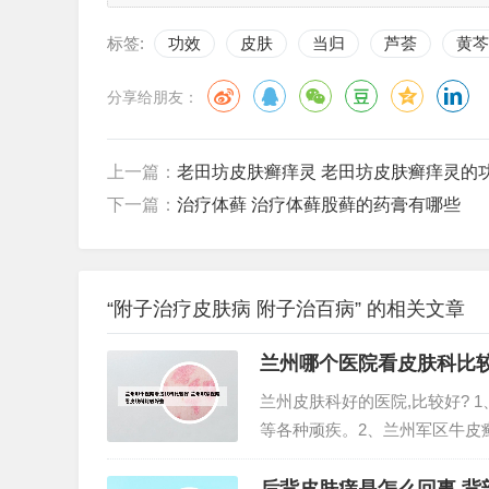
标签:
功效
皮肤
当归
芦荟
黄芩
分享给朋友：
上一篇：
老田坊皮肤癣痒灵 老田坊皮肤癣痒灵的
下一篇：
治疗体藓 治疗体藓股藓的药膏有哪些
“附子治疗皮肤病 附子治百病” 的相关文章
兰州哪个医院看皮肤科比
兰州皮肤科好的医院,比较好?
等各种顽疾。2、兰州军区牛皮
了都没复发过。3、兰州北大医
方。兰州最有名的皮肤病医院是哪家