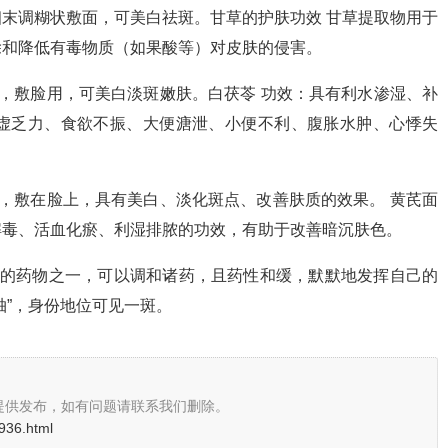
末调糊状敷面，可美白祛斑。甘草的护肤功效 甘草提取物用于
除和降低有毒物质（如果酸等）对皮肤的侵害。
，敷脸用，可美白淡斑嫩肤。白茯苓 功效：具有利水渗湿、补
虚乏力、食欲不振、大便溏泄、小便不利、腹胀水肿、心悸失
，敷在脸上，具有美白、淡化斑点、改善肤质的效果。 黄芪面
解毒、活血化瘀、利湿排脓的功效，有助于改善暗沉肤色。
泛的药物之一，可以调和诸药，且药性和缓，默默地发挥自己的
轴”，身份地位可见一斑。
提供发布，如有问题请联系我们删除。
936.html