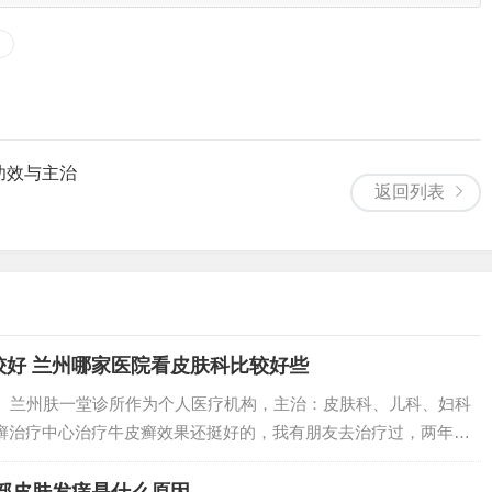
功效与主治
返回列表
较好 兰州哪家医院看皮肤科比较好些
 1、兰州肤一堂诊所作为个人医疗机构，主治：皮肤科、儿科、妇科
癣治疗中心治疗牛皮癣效果还挺好的，我有朋友去治疗过，两年多
院简介还可以的 医疗服务质量和科学管理的综合水平远高于其他地
 1...