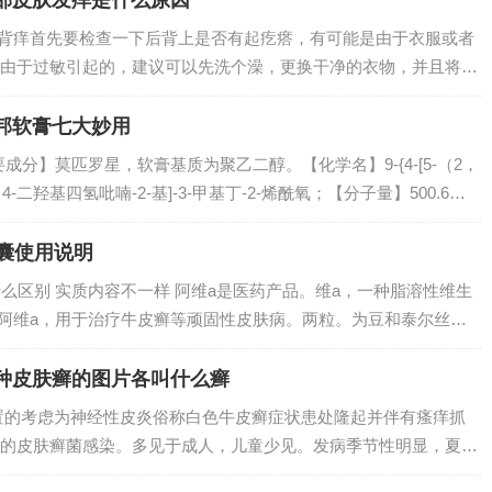
部皮肤发痒是什么原因
后背痒首先要检查一下后背上是否有起疙瘩，有可能是由于衣服或者
由于过敏引起的，建议可以先洗个澡，更换干净的衣物，并且将被
除此之外，调整饮食也是缓解后背瘙痒的重要方法之一。避免摄入
热的食物，...
邦软膏七大妙用
成分】莫匹罗星，软膏基质为聚乙二醇。【化学名】9-{4-[5-（2，
，4-二羟基四氢吡喃-2-基]-3-甲基丁-2-烯酰氧；【分子量】500.6
膏。2、局部应用百多邦（莫匹罗星软膏）一般无不良反应，偶...
胶囊使用说明
么区别 实质内容不一样 阿维a是医药产品。维a，一种脂溶性维生
 阿维a，用于治疗牛皮癣等顽固性皮肤病。两粒。为豆和泰尔丝都
豆一天服用三次，一次服用一粒，泰尔丝一天服用三次，一次服用
粒。...
种皮肤癣的图片各叫什么癣
置的考虑为神经性皮炎俗称白色牛皮癣症状患处隆起并伴有瘙痒抓
的皮肤癣菌感染。多见于成人，儿童少见。发病季节性明显，夏秋
皮癣发病初期皮疹好发于四肢深侧，其次为躯干部和头皮发髻，皮鲜发