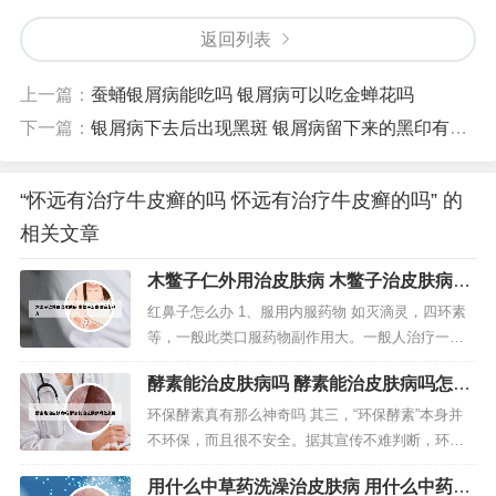
返回列表
上一篇：
蚕蛹银屑病能吃吗 银屑病可以吃金蝉花吗
下一篇：
银屑病下去后出现黑斑 银屑病留下来的黑印有什么办法
“怀远有治疗牛皮癣的吗 怀远有治疗牛皮癣的吗” 的
相关文章
木鳖子仁外用治皮肤病 木鳖子治皮肤病专
利方
红鼻子怎么办 1、服用内服药物 如灭滴灵，四环素
等，一般此类口服药物副作用大。一般人治疗一段
时间将会半途而废。电解治疗 适用于小面积毛细血
酵素能治皮肤病吗 酵素能治皮肤病吗怎么
管扩张，冷冻适用于增生期；都容易留下疤痕。女
用
性患者一般不采用；医院也慎用。2、热敷鼻子 睡前
环保酵素真有那么神奇吗 其三，“环保酵素”本身并
用热毛巾热敷鼻子，可以扩张血管，改善血液循
不环保，而且很不安全。据其宣传不难判断，环保
环，使鼻子变得通畅。戴口罩...
酵素是利用厨余垃圾发酵而来，说是更利于环保的
用什么中草药洗澡治皮肤病 用什么中药洗
发酵，其实和自家后院的堆肥也没啥区别。第一，