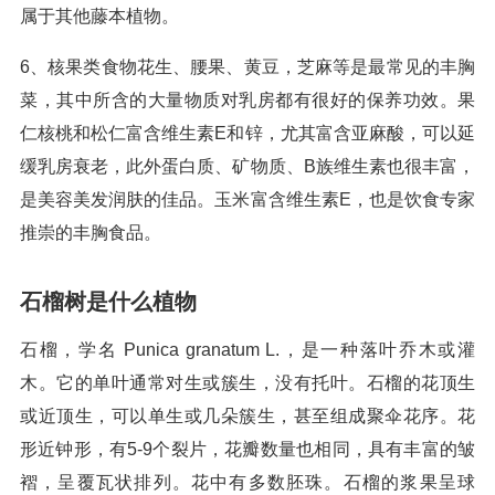
属于其他藤本植物。
6、核果类食物花生、腰果、黄豆，芝麻等是最常见的丰胸
菜，其中所含的大量物质对乳房都有很好的保养功效。果
仁核桃和松仁富含维生素E和锌，尤其富含亚麻酸，可以延
缓乳房衰老，此外蛋白质、矿物质、B族维生素也很丰富，
是美容美发润肤的佳品。玉米富含维生素E，也是饮食专家
推崇的丰胸食品。
石榴树是什么植物
石榴，学名 Punica granatum L.，是一种落叶乔木或灌
木。它的单叶通常对生或簇生，没有托叶。石榴的花顶生
或近顶生，可以单生或几朵簇生，甚至组成聚伞花序。花
形近钟形，有5-9个裂片，花瓣数量也相同，具有丰富的皱
褶，呈覆瓦状排列。花中有多数胚珠。石榴的浆果呈球