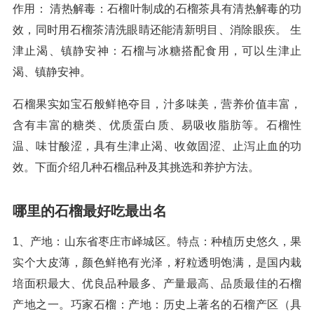
作用： 清热解毒：石榴叶制成的石榴茶具有清热解毒的功
效，同时用石榴茶清洗眼睛还能清新明目、消除眼疾。 生
津止渴、镇静安神：石榴与冰糖搭配食用，可以生津止
渴、镇静安神。
石榴果实如宝石般鲜艳夺目，汁多味美，营养价值丰富，
含有丰富的糖类、优质蛋白质、易吸收脂肪等。石榴性
温、味甘酸涩，具有生津止渴、收敛固涩、止泻止血的功
效。下面介绍几种石榴品种及其挑选和养护方法。
哪里的石榴最好吃最出名
1、产地：山东省枣庄市峄城区。特点：种植历史悠久，果
实个大皮薄，颜色鲜艳有光泽，籽粒透明饱满，是国内栽
培面积最大、优良品种最多、产量最高、品质最佳的石榴
产地之一。巧家石榴：产地：历史上著名的石榴产区（具