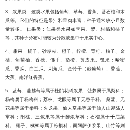
3、浆果类：这类水果包括葡萄、草莓、香蕉、番石榴和木
瓜等。它们的特征是果汁和果肉丰富，种子通常较小且数
量较多。 仁果类：仁果类水果如苹果、梨、柑橘和柿子
等，其种子分布可能较为分散或集中于果实中心。
4、柑果：橘子、砂糖桔、橙子、柠檬、青柠、柚子、金
桔、葡萄柚、香橼、佛手、指橙、黄皮果。瓠果：哈密
瓜、香瓜、白兰瓜、刺角瓜、金铃子（癞葡萄）、香蕉、
大蕉、南洋红香蕉。
5、蓝莓、蔓越莓等属于杜鹃花科浆果；菠萝属于凤梨科；
杨梅属于杨梅科；荔枝、龙眼等属于无患子科。 桑葚、无
花果等属于桑科；火龙果、仙人掌果等属于仙人山裂陆人
掌科；阳桃、三敛果等属于酢浆草科；石榴属于千屈菜
科。 椰子、槟榔等属于棕榈科，而阿萨伊浆果、山竹等则