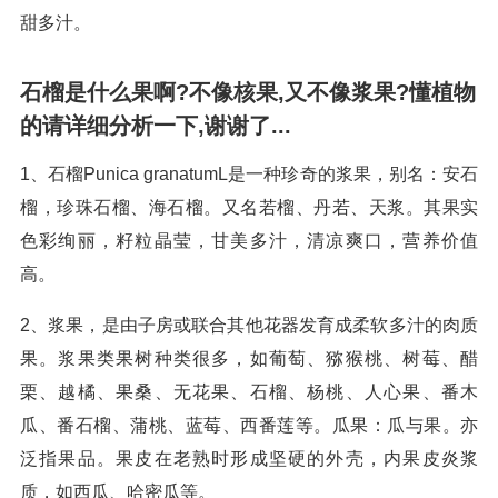
甜多汁。
石榴是什么果啊?不像核果,又不像浆果?懂植物
的请详细分析一下,谢谢了...
1、石榴Punica granatumL是一种珍奇的浆果，别名：安石
榴，珍珠石榴、海石榴。又名若榴、丹若、天浆。其果实
色彩绚丽，籽粒晶莹，甘美多汁，清凉爽口，营养价值
高。
2、浆果，是由子房或联合其他花器发育成柔软多汁的肉质
果。浆果类果树种类很多，如葡萄、猕猴桃、树莓、醋
栗、越橘、果桑、无花果、石榴、杨桃、人心果、番木
瓜、番石榴、蒲桃、蓝莓、西番莲等。瓜果：瓜与果。亦
泛指果品。果皮在老熟时形成坚硬的外壳，内果皮炎浆
质，如西瓜、哈密瓜等。