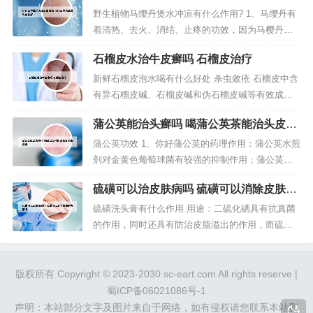
澡对皮肤好
它能促进肠道正常功能的维持，为什么呢？因为它
野生植物马缨丹煲水冲凉有什么作用? 1、马缨丹有
能促进肠道的蠕动过程，让肠道的各项功能维持在
着清热、去火、消结、止疼的功效，因为马樱丹属
正常状态下。“环保酵素”不杀菌...
于寒性药物，可以有效的加速人体内热毒溶解和排
石榴皮水治牛皮癣吗 石榴皮治疗
出，可以用来治疗登革热病、肺结核、腮腺炎、淋
巴结核等病症。2、他的叶子和根部都有药用价值，
新鲜石榴皮泡水喝有什么好处 杀虫敛疮 石榴皮中含
最主要是用来清热解毒，也会用于治疗湿疹，皮肤
有异石榴皮碱、石榴皮碱和伪石榴皮碱等有效成
问题等。但是孕妇一定不能用。马...
分，具有杀虫敛疮的作用。如果有蛔虫导致的腹
蒲公英能治头癣吗 喝蒲公英茶能治头皮毛
痛，可以用石榴皮泡水喝来缓解。2 石榴籽的功效有
囊炎吗
哪些 健脾开胃、降血糖、降血脂。止血明目：将石
蒲公英功效 1、你好蒲公英的药理作用：蒲公英水煎
榴晒干用于煮水饮用，石榴皮煮水能起到止血的功
剂对金黄色葡萄球菌有较强的抑制作用；蒲公英浸
效，还能明目，对于眼睛视...
剂有相当强的利胆作用。蒲公英有抗人体肺癌的作
硫磺可以治皮肤病吗 硫磺可以消除皮肤的
用。蒲公英味甘、苦，性寒。功能清热解毒，消痈
真菌吗
散结。2、美容作用 蒲公英植物体中含有蒲公英醇、
硫磺洗头膏有什么作用 用途：二硫化硒具有抗真菌
蒲公英素、胆碱、有机酸、菊糖等多种健康营养成
的作用，同时还具有防治皮脂溢出的作用，而硫磺
分，有利尿、缓泻、退黄疸、利...
的主要作用是消灭螨虫。 安全性：如果使用二硫化
硒洗发水后有副作用，需要立即停止使用，而硫磺
洗发水相对较安全，使用后出现副作用的概率较
版权所有 Copyright © 2023-2030 sc-eart.com All rights reserve |
低。三个魔发匠硫磺洗发水中的硫磺成分具有缓解
蜀ICP备06021086号-1
毛囊炎、除螨止痒的作用。洗完头发能...
声明：本站部分文字及图片来自于网络，如有侵权请您联系本站删