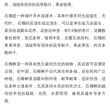
形，顶端有宿存的花萼裂片，果皮较厚。
石榴是一种落叶乔木或灌木，其单叶通常对生或簇生，无
托叶。 石榴的花顶生或近顶生，可以是单生或几朵簇生，
甚至组成聚伞花序。花形近钟形，有5-9裂的萼片，花瓣数
量也相等，形态多样，皱褶丰富，呈覆瓦状排列。 石榴的
浆果球形，顶端带有宿存的花萼裂片。果皮厚实，内含多
数种子。
石榴树是一种具有悠久栽培历史的植物，其起源可追溯至
汉朝。在中国，石榴树不仅代表吉祥多福，还在民间广泛
种植。石榴树喜温暖向阳环境，耐旱耐寒，适应性强，适
合多种土壤条件，尤其喜排水良好的夹沙土。石榴树的栽
培技术包括栽植、光照、水肥管理、修剪及越冬等多方
面。