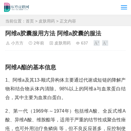
当前位置：
首页
>
皮肤用药
> 正文内容
阿维a胶囊服用方法 阿维a胶囊的服法
小方方
2年前
皮肤用药
637
阿维A酯的基本信息
1、阿维a及其13-顺式异构体主要通过代谢成短链的降解产
物和结合物从体内清除。98%以上的阿维a与血浆蛋白结
合，其中主要为血浆白蛋白。
2、第一代（1969年～1974年）包括维A酸、全反式维A
酸、异维A酸、维胺酯等，适用于严重的结节性或聚合性痤
疮，也可外用治疗鱼鳞病 等，但不良反应甚多，应控制使