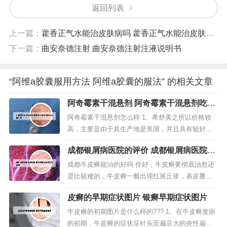
返回列表
上一篇：
藿香正气水能治皮肤病吗 藿香正气水能治皮肤病吗怎么用
下一篇：
曲安奈德注射 曲安奈德注射注液说明书
“阿维a胶囊服用方法 阿维a胶囊的服法” 的相关文章
阿奇霉素干混悬剂 阿奇霉素干混悬剂吃几
天停几天
阿奇霉素干混悬剂怎么样 1、希舒美之所以价格较
高，主要是由于其生产地是美国，并且具有较好的
疗效和较高的耐受性。2、阿奇霉素干混悬剂（孩尔
成都银屑病医院的评价 成都银屑病医院挂
欣）在体内分布广泛，在各组织内浓度可达同期血
号咨询
浓度的10～100倍，在巨噬细胞及纤维母细胞内浓度
成都牛皮癣能治的好吗 你好，牛皮癣要彻底治愈还
高，前者能将阿奇霉素转运至炎症部位。3、阿奇霉
是比较难的，牛皮癣一般出现红斑丘疹，表皮覆盖
素干混悬剂具有对细菌很好...
一层层银白鳞屑，皮肤干枯、脱屑结痂有的皮肤症
皮癣的早期症状图片 银癣早期症状图片
状连成一片，状如地图，有的瘙痒，流脓流水，血
迹斑斑，目不忍睹。牛皮癣是容易复发的皮肤疾
牛皮癣的初期图片是什么样的??? 1、在牛皮癣发病
病，现在医疗技术还没有彻底除根，但是去正规的
的初期，牛皮癣的症状呈针头至扁豆大的炎性扁平