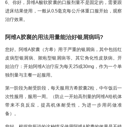
6、你好，异维A酸软胶囊的口服剂量不是固定的，需要跟
进床结果使用，一般从0.5毫克每公斤体重口服开始，观察
治疗效果。
阿维A胶襄的用法用量能治好银屑病吗?
您好。阿维A胶囊（方希）用于严重的银屑病，其中包括红
皮病型银屑病、脓疱型银屑病等。其它角化性皮肤病。开
始治疗：开始阿维A治疗应为每天25或30mg，作为一个单
独剂量与主餐一起服用。
第一阶段为耐受阶段，每天服用方希胶囊2粒，中午饭后一
次性服用，服用一周。（防止一开始高剂量的阿维A给机体
带来不良反应，提高机体耐受性，为进一步用药做准
备）。
您好，根据您所说的这种情况使用阿维A胶囊的效果是不错