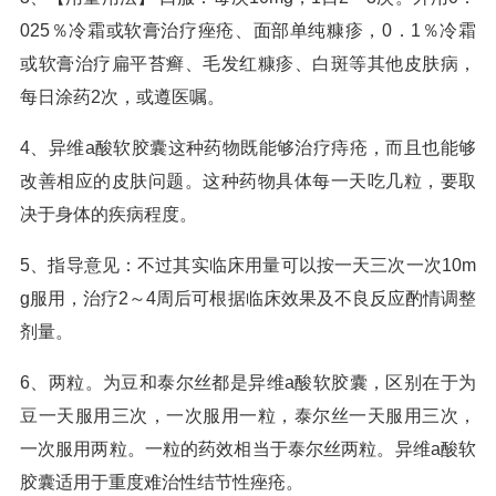
025％冷霜或软膏治疗痤疮、面部单纯糠疹，0．1％冷霜
或软膏治疗扁平苔癣、毛发红糠疹、白斑等其他皮肤病，
每日涂药2次，或遵医嘱。
4、异维a酸软胶囊这种药物既能够治疗痔疮，而且也能够
改善相应的皮肤问题。这种药物具体每一天吃几粒，要取
决于身体的疾病程度。
5、指导意见：不过其实临床用量可以按一天三次一次10m
g服用，治疗2～4周后可根据临床效果及不良反应酌情调整
剂量。
6、两粒。为豆和泰尔丝都是异维a酸软胶囊，区别在于为
豆一天服用三次，一次服用一粒，泰尔丝一天服用三次，
一次服用两粒。一粒的药效相当于泰尔丝两粒。异维a酸软
胶囊适用于重度难治性结节性痤疮。