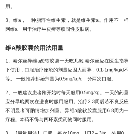
用。
3、维a，一种脂溶性维生素，就是维生素a。作用不一样
阿维a，用于治疗牛皮癣等顽固性皮肤病。
维A酸胶囊的用法用量
1、泰尔丝异维a酸软胶囊一天吃几粒 泰尔丝应在医生指导
下使用，口服治疗痤疮的剂量应因人而异，0.1-1mg/kg/d不
等。 一般推荐起始剂量为0.5mg/kg/d，分两次口服。
2、一般建议患者刚开始时每天服用0.5mg/kg。一天的药量
应分早晚两次在进食时服用服用。治疗2-3周后若不良反应
不明显者可酌情增加剂量。异维a酸软胶囊服用6-8周为一
疗程。本药不得与四环素类药物同时服用。
3、【用量用法】 口服：每次10mg，1日2～3次。外用0．