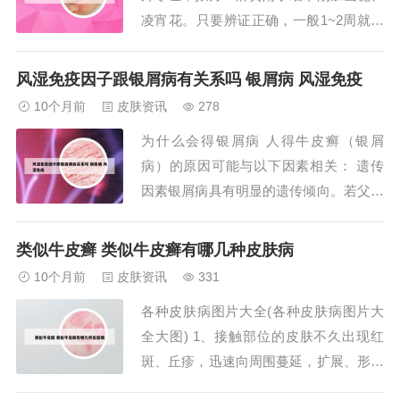
凌宵花。只要辨证正确，一般1~2周就能
大部分缓解。再经过3~6个月的巩固治
疗，疗效确切。去皮肤医院找专家治 别
风湿免疫因子跟银屑病有关系吗 银屑病 风湿免疫
耽误 牛皮癣怎么办？首先就是不要百度
10个月前
皮肤资讯
278
这种问题，听信网上各种神医良药，买各
为什么会得银屑病 人得牛皮癣（银屑
种药膏，乱涂乱抹。其次，上正规的医
病）的原因可能与以下因素相关： 遗传
院，在专业...
因素银屑病具有明显的遗传倾向。若父母
中一方患有银屑病，子女患病风险显著增
加。研究表明，多个基因位点与银屑病发
类似牛皮癣 类似牛皮癣有哪几种皮肤病
病相关，但遗传并非唯一因素，需结合环
10个月前
皮肤资讯
331
境等条件共同作用。银屑病不会传染。银
各种皮肤病图片大全(各种皮肤病图片大
屑病是一种慢性、复发性、炎症性皮肤
全大图) 1、接触部位的皮肤不久出现红
病，其核心特征是...
斑、丘疹，迅速向周围蔓延，扩展、形成
一圆形损害，边缘为密集小丘疹、小水