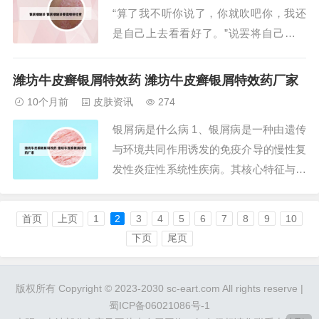
“算了我不听你说了，你就吹吧你，我还
情判断...
是自己上去看看好了。”说罢将自己湿漉
漉的长发拧了几拧，随手盘住，也同样让
两个民兵搭了手梯，把她托上缸顶。银屑
潍坊牛皮癣银屑特效药 潍坊牛皮癣银屑特效药厂家
病到最后会怎样也就是说转归，曾经有一
10个月前
皮肤资讯
274
篇文章专门谈银屑病的转归，曾经调查了
银屑病是什么病 1、银屑病是一种由遗传
六种型，第一型和第二型，这两种型是
与环境共同作用诱发的免疫介导的慢性复
治...
发性炎症性系统性疾病。其核心特征与机
制如下： 疾病本质与发病机制银屑病并
非单纯的皮肤问题，而是涉及免疫系统的
首页
上页
1
2
3
4
5
6
7
8
9
10
系统性炎症疾病。遗传因素与环境因素
下页
尾页
（如感染、压力、药物、外伤等）共同作
用，导致免疫系统异常激活，引发T淋巴
版权所有 Copyright © 2023-2030 sc-eart.com All rights reserve |
细胞介导的慢...
蜀ICP备06021086号-1