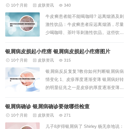
期的皮疹多呈点滴状，大小类似于针头或
10个月前
皮肤资讯
340
绿豆，表现为红色点疹或斑丘疹。随着病
牛皮癣患者能不能喝咖啡? 远离烟酒及刺
情的发展，这些皮疹会逐渐扩大并增多，
激性饮品：牛皮癣患者应远离烟酒，尽量
有的会相互...
少喝咖啡、茶叶等刺激性饮品。这些饮品
可能对患者的精神系统及身体造成刺激，
从而不利于牛皮癣的病情康复。综上所
银屑病皮损起小疙瘩 银屑病皮损起小疙瘩图片
述，牛皮癣患者在饮食中应注重营养平
10个月前
皮肤资讯
315
衡，避免辛辣刺激及发物，适量补充高蛋
银屑病反反复复?教你如何判断银屑病病
白和富含胶质的食物，同时远离烟酒及刺
情变化 1、皮疹厚度逐渐变薄 银屑病好转
激性饮品。两类...
的明显征兆之一是皮疹的厚度逐渐变薄。
在治疗过程中，患者会观察到皮疹开始缩
小并变平，逐渐接近正常皮肤的状态。随
银屑病确诊 银屑病确诊要做哪些检查
着治疗的深入，皮疹可能会遗留一些色素
10个月前
皮肤资讯
271
沉着，但总体上，皮疹的变薄和缩小是病
儿子8岁得银屑病了 Shirley 杨无奈地说：
情好转的重要标志。2、正确认识病情 病