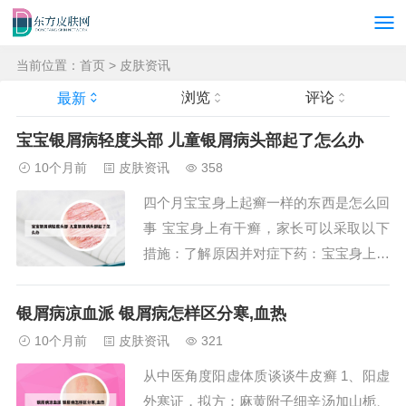
当前位置：
首页
>
皮肤资讯
浏览
评论
最新
宝宝银屑病轻度头部 儿童银屑病头部起了怎么办
10个月前
皮肤资讯
358
四个月宝宝身上起癣一样的东西是怎么回
事 宝宝身上有干癣，家长可以采取以下
措施：了解原因并对症下药：宝宝身上长
干癣通常是由内热导致的。因此，家长可
以先尝试用红枣和绿豆煮水给宝宝喝，以
银屑病凉血派 银屑病怎样区分寒,血热
帮助清内热，且这种方法没有副作用。避
10个月前
皮肤资讯
321
免外部有害刺激：家长应注意保护宝宝的
从中医角度阳虚体质谈谈牛皮癣 1、阳虚
皮肤，避免外伤、紫外线曝晒、机械性损
外寒证，拟方：麻黄附子细辛汤加山栀、
害等有害刺激...