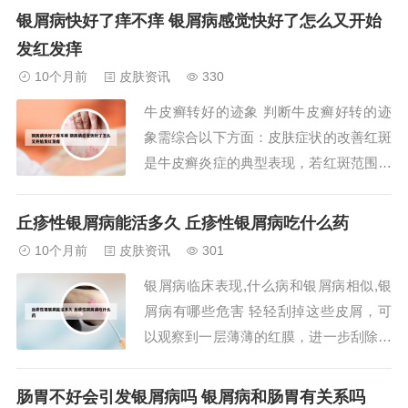
疱、脱屑形成的隆起红色边缘，中央炎症
银屑病快好了痒不痒 银屑病感觉快好了怎么又开始
减退或消散，呈正常皮肤颜色或色素沉
发红发痒
着，伴有轻度脱屑，俗称钱癣或环癣。有
10个月前
皮肤资讯
330
时中心可以再出现新的损害，向周围扩
牛皮癣转好的迹象 判断牛皮癣好转的迹
展，形成同心圆形...
象需综合以下方面：皮肤症状的改善红斑
是牛皮癣炎症的典型表现，若红斑范围缩
小、颜色变浅或消失，说明炎症减轻。鳞
屑作为主要症状之一，若其厚度变薄、数
丘疹性银屑病能活多久 丘疹性银屑病吃什么药
量减少甚至脱落，表明皮肤代谢趋于正
10个月前
皮肤资讯
301
常。瘙痒是患者常见困扰，若瘙痒频率降
银屑病临床表现,什么病和银屑病相似,银
低或完全消失，提示炎症得到控制。牛皮
屑病有哪些危害 轻轻刮掉这些皮屑，可
癣好转的迹象主...
以观察到一层薄薄的红膜，进一步刮除红
膜，即可看到小小的出血点，这是银屑病
的典型特征。皮疹形态与变化：银屑病早
肠胃不好会引发银屑病吗 银屑病和肠胃有关系吗