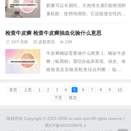
胶囊可以长期吃。天然维生素E能增强卵
不宜在原处...
巢机能，使卵泡增加。它还能使女性的促
性腺分泌细胞亢进，增加分泌。维生素E
胶丸参与体内一些代谢反应，能对抗自由
检查牛皮癣 检查牛皮癣抽血化验什么意思
基的过氧化作用，可抗衰老、保护皮肤，
10个月前
皮肤资讯
239
还能增强卵巢功能，防止习惯性流产。维
牛皮癣确诊需要做什么检查 1、确诊牛皮
生素E能促进生殖。维生素E缺乏时会出
癣（银屑病）需结合临床表现、病史、体
现睾丸萎...
格检查及实验室检查综合判断： 临床表
现银屑病的典型特征为皮肤出现边界清晰
的红色斑块，表面覆盖银白色鳞屑，鳞屑
首页
上页
1
2
3
4
5
6
7
8
9
10
易脱落，刮除后可见红色薄膜（薄膜现
下页
尾页
象）。斑块形状不规则，大小不一，可伴
瘙痒、疼痛或烧灼感。2、实验室检查血
版权所有 Copyright © 2023-2030 sc-eart.com All rights reserve |
常规：部分患...
蜀ICP备06021086号-1