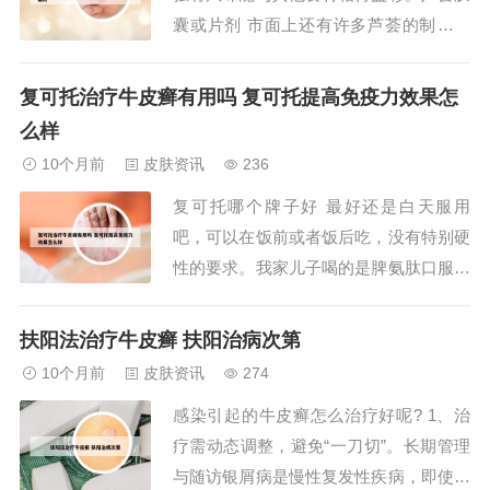
囊或片剂 市面上还有许多芦荟的制品，
如芦荟胶囊、芦荟片等。这些产品已经对
芦荟进行了处理，方便携带和食用，可以
复可托治疗牛皮癣有用吗 复可托提高免疫力效果怎
更好地发挥芦荟的功效。请注意，食用芦
么样
荟时应选择可食用的品种，并避免过量食
10个月前
皮肤资讯
236
用，以确保安全。对芦荟过敏者应避免食
复可托哪个牌子好 最好还是白天服用
用。延缓衰...
吧，可以在饭前或者饭后吃，没有特别硬
性的要求。我家儿子喝的是脾氨肽口服溶
液，我感觉效果比冻干粉要好，这个药可
以双向调节免疫力，孩子吃也没有副作用
扶阳法治疗牛皮癣 扶阳治病次第
和不良反应，增强免疫力，还能治疗各种
10个月前
皮肤资讯
274
过敏类的疾病，我一般都是让孩子在饭前
感染引起的牛皮癣怎么治疗好呢? 1、治
吃的，如果你是想把免疫力调节到一个平
疗需动态调整，避免“一刀切”。长期管理
衡的状态，可以...
与随访银屑病是慢性复发性疾病，即使症