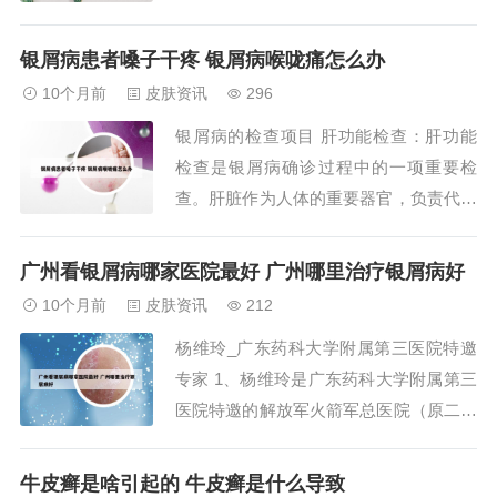
状缓解也需维持治疗（如间歇性外用药物
或低剂量光疗）。患者需避免诱因（如感
银屑病患者嗓子干疼 银屑病喉咙痛怎么办
染、压力、吸烟），保持皮肤湿润，并定
10个月前
皮肤资讯
296
期随访以监测病情变化。医生会根据复发
银屑病的检查项目 肝功能检查：肝功能
频率、皮损类型（如斑块型、关节型）调
检查是银屑病确诊过程中的一项重要检
整方案，...
查。肝脏作为人体的重要器官，负责代谢
和解毒功能。当肝功能受损时，会直接影
响身体的免疫机能，从而可能诱发或加剧
广州看银屑病哪家医院最好 广州哪里治疗银屑病好
银屑病。因此，通过肝功能检查，可以评
10个月前
皮肤资讯
212
估肝脏的健康状况，进而判断是否与银屑
杨维玲_广东药科大学附属第三医院特邀
病的发病有关。皮肤检查医生通过肉眼观
专家 1、杨维玲是广东药科大学附属第三
察患者皮肤的病...
医院特邀的解放军火箭军总医院（原二炮
总医院）专家，参与该院“京粤专家联合
会诊”活动，为疤痕等皮肤病患者提供专
牛皮癣是啥引起的 牛皮癣是什么导致