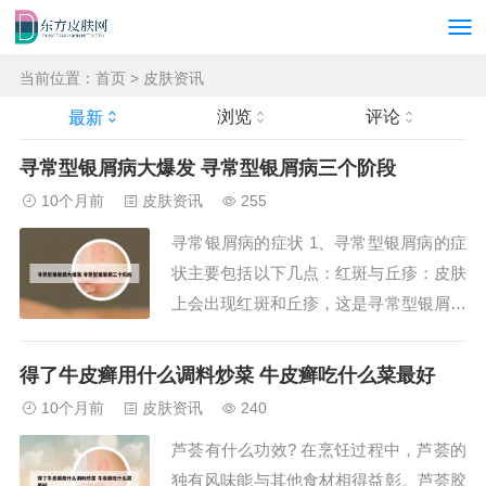
当前位置：
首页
>
皮肤资讯
浏览
评论
最新
寻常型银屑病大爆发 寻常型银屑病三个阶段
10个月前
皮肤资讯
255
寻常银屑病的症状 1、寻常型银屑病的症
状主要包括以下几点：红斑与丘疹：皮肤
上会出现红斑和丘疹，这是寻常型银屑病
最直观的表现。银白色鳞屑：红斑和丘疹
的表面会覆盖有银白色的鳞屑，这些鳞屑
得了牛皮癣用什么调料炒菜 牛皮癣吃什么菜最好
容易剥离。蜡样薄膜与点状出血：剥离鳞
10个月前
皮肤资讯
240
屑后，会出现一层蜡样的薄膜，继续剥离
芦荟有什么功效? 在烹饪过程中，芦荟的
薄膜则会出现点状的出血点，这是寻常型
独有风味能与其他食材相得益彰。芦荟胶
银屑病的典...