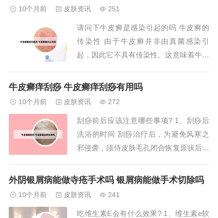
业诊疗服务。个人基本信息杨维玲，女，
10个月前
皮肤资讯
251
第二炮兵总医院皮肤性病科主任，主任医
请问下牛皮癣是感染引起的吗 牛皮癣的
师、教授，医学硕士（皮肤性病学科专
传染性 由于牛皮癣并非由真菌感染引
业），毕业于...
起，因此它不具有传染性。这意味着牛皮
癣患者不会将疾病传染给他人，无需因此
产生心理负担。牛皮癣与其他皮肤疾病的
牛皮癣痒刮痧 牛皮癣痒刮痧有用吗
区别 牛皮癣的皮损情况与多种皮肤病相
10个月前
皮肤资讯
272
似，容易混淆。免疫系统异常免疫功能紊
刮痧前后应该注意哪些事项? 1、刮痧后
乱是核心机制之一。T淋巴细胞过度活化
洗浴的时间 刮痧治疗后，为避免风寒之
会释放炎症因子...
邪侵袭，须侍皮肤毛孔闭合恢复原状后，
方可洗浴，一般约3小时左右。但在洗浴
过程中，水渍未干时，可以刮痧。因洗浴
外阴银屑病能做寺疮手术吗 银屑病能做手术切除吗
时毛孔微微开泄，此时刮痧用时少，效果
10个月前
皮肤资讯
241
显著，但应注意保暖。刮痧后不宜在原处
吃维生素E会有什么效果? 1、维生素e软
补刮 前一次刮痧部位的痧斑未退之前，